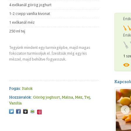
4 evőkanál görög joghurt
1-2 csepp vanília kivonat
Érté
1 evőkanál méz
250 ml tej
Érték
Tegyünk mindent egy turmixgépbe, majd magas
fokozaton turmixoljuk el. Ízesítsük még egy kis
1 sz
mézzel, majd behűtve fogyasszuk.
Kapcsol
Fogás:
Italok
Hozzávalók:
Görög joghurt
,
Málna
,
Méz
,
Tej
,
Vanília
Save