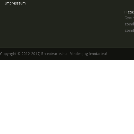
Impresszum
Pizza
Gyors
szend
szend
Copyright © 2012-2017, Receptváros.hu - Minden jog fenntartva!