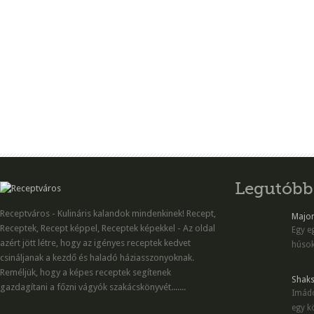
Legutóbb
Receptváros - Kulináris kalandok mindenkinek! Recept,
Majon
Receptek, Recept képpel, Receptek képekkel - Az oldal
Egy eg
azért jött létre, hogy az igényes receptek kedvet
húsok
csináljanak a kezdő és haladó háziasszonyoknak.
Reméljük, hogy a képes receptek segítenek
Shaks
gazdagítani a főzni vágyók szakácskönyvét.......
Imádo
egy kö