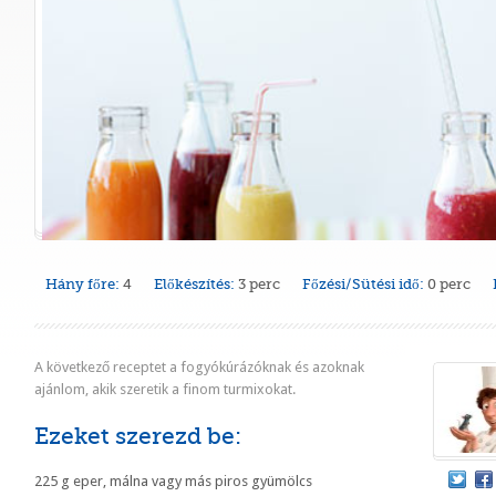
Hány főre:
4
Előkészítés:
3 perc
Főzési/Sütési idő:
0 perc
A következő receptet a fogyókúrázóknak és azoknak
ajánlom, akik szeretik a finom turmixokat.
Ezeket szerezd be:
225 g eper, málna vagy más piros gyümölcs