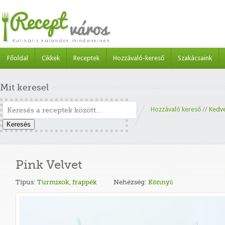
Főoldal
Cikkek
Receptek
Hozzávaló-kereső
Szakácsaink
Mit keresel
Hozzávaló kereső
//
Kedv
Keresés
Pink Velvet
Típus:
Turmixok, frappék
Nehézség:
Könnyű