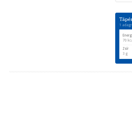
Tápér
1 adagr
Energ
70 kc
Zsír
3 g