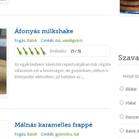
Áfonyás milkshake
Heti ked
Fogás:
Italok
Cimkék:
ital
,
vendégváró
Értékelés:
(5 / 5)
Szava
Az egyik kedvenc kávézóm repertoárjában már régóta
választom ezt a finomságot, de gondoltam, otthon is
Melyik t
könnyedén elkészítem. Jól behűtve az ...
Tovább
Előétel
Főétel
Desszer
Málnás karamelles frappé
Italok, 
Fogás:
Italok
Cimkék:
gyümölcs
,
ital