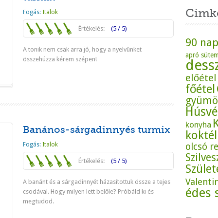
Cimk
Fogás:
Italok
Értékelés:
(5 / 5)
90 nap
A tonik nem csak arra jó, hogy a nyelvünket
apró süte
összehúzza kérem szépen!
dess
előétel
Tovább
főétel
gyümö
Húsvé
konyha
Banános-sárgadinnyés turmix
koktél
Fogás:
Italok
olcsó r
Szilves
Értékelés:
(5 / 5)
Szüle
Valenti
A banánt és a sárgadinnyét házasítottuk össze a tejes
édes 
csodával. Hogy milyen lett belőle? Próbáld ki és
megtudod.