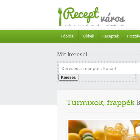
Főoldal
Cikkek
Receptek
Hozzáv
Mit keresel
Keresés
Turmixok, frappék
k