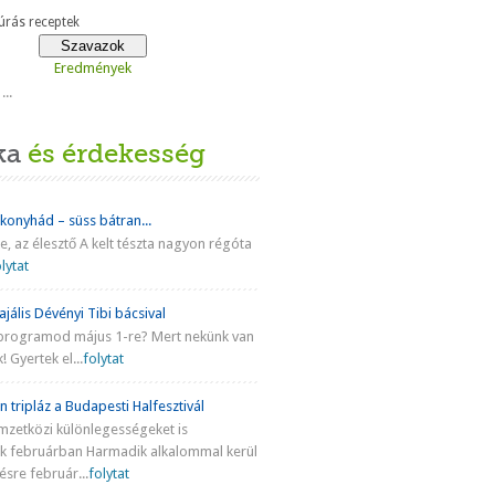
rás receptek
Eredmények
...
ka
és érdekesség
 konyhád – süss bátran...
ke, az élesztő A kelt tészta nagyon régóta
lytat
jális Dévényi Tibi bácsival
programod május 1-re? Mert nekünk van
! Gyertek el...
folytat
n tripláz a Budapesti Halfesztivál
mzetközi különlegességeket is
nk februárban Harmadik alkalommal kerül
sre február...
folytat