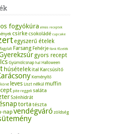
ék
os fogyókúra
almás receptek
csirke
csokoládé
mények
cupcake
zert
egyszerű ételek
Farsang
Fehérje
fagylalt
fánk
főzelék
Gyerekzsúr
gyors recept
lcs
Gyümölcsnap
Halloween
hal
t
húsételek
ital
Karcsúsító
Karácsony
Keményítő
leves
muffin
Liszt nélkül
köret
ecept
saláta
pite
reggeli
zter
Szénhidrát
tésnap
torta
tészta
vendégváró
n-nap
zöldség
sütemény