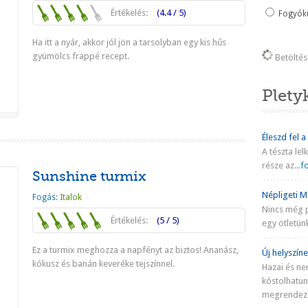
Értékelés:
(4.4 / 5)
Fogyókú
Ha itt a nyár, akkor jól jön a tarsolyban egy kis hűs
gyümölcs frappé recept.
Betöltés 
Tovább
Plety
Éleszd fel a
A tészta lel
része az...
fo
Sunshine turmix
Népligeti Ma
Fogás:
Italok
Nincs még 
Értékelés:
(5 / 5)
egy ötletünk
Ez a turmix meghozza a napfényt az biztos! Ananász,
Új helyszíne
kókusz és banán keveréke tejszínnel.
Hazai és ne
kóstolhatu
Tovább
megrendezé