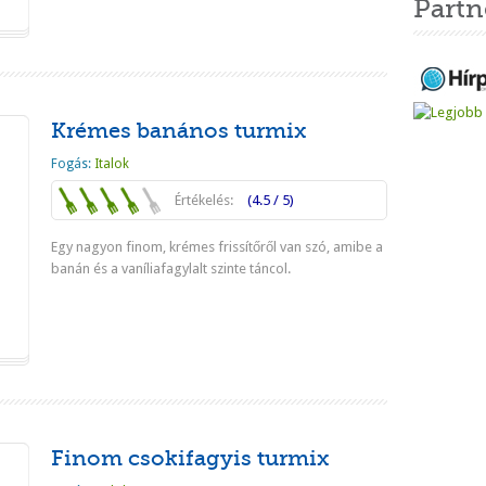
Partn
Tovább
Krémes banános turmix
Fogás:
Italok
Értékelés:
(4.5 / 5)
Egy nagyon finom, krémes frissítőről van szó, amibe a
banán és a vaníliafagylalt szinte táncol.
Tovább
Finom csokifagyis turmix