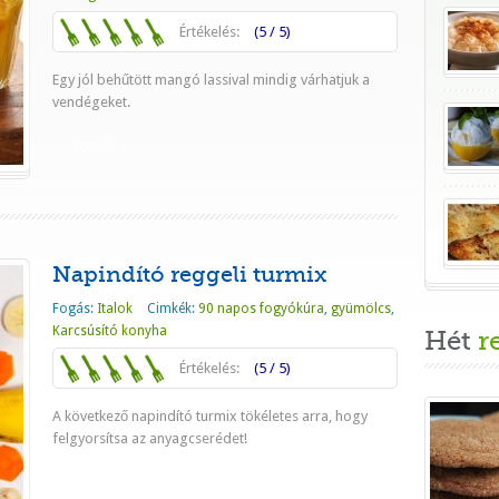
Értékelés:
(5 / 5)
Egy jól behűtött mangó lassival mindig várhatjuk a
vendégeket.
Tovább
Napindító reggeli turmix
Fogás:
Italok
Cimkék:
90 napos fogyókúra
,
gyümölcs
,
Karcsúsító konyha
Hét
r
Értékelés:
(5 / 5)
A következő napindító turmix tökéletes arra, hogy
felgyorsítsa az anyagcserédet!
Tovább