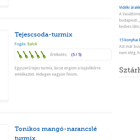
Vidéki árakk
A Vasúttört
budapesti „
kedves látog
Tejescsoda-turmix
15 konyhai k
Fogás:
Italok
Azt már biz
nem elég, ha
Értékelés:
(5 / 5)
Egyszerű tejes turmix, kicsit engem a tojáslikőrre
Sztár
emlékeztet. Hidegen nagyon finom.
Tovább
Tonikos mangó-narancslé
turmix