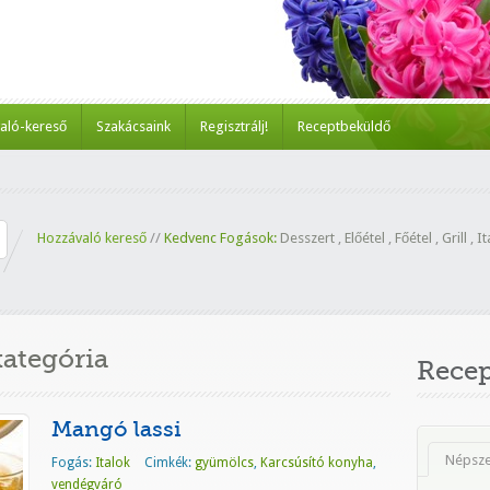
aló-kereső
Szakácsaink
Regisztrálj!
Receptbeküldő
Hozzávaló kereső
//
Kedvenc Fogások:
Desszert
,
Előétel
,
Főétel
,
Grill
,
It
ategória
Rece
Mangó lassi
Népsz
Fogás:
Italok
Cimkék:
gyümölcs
,
Karcsúsító konyha
,
vendégváró