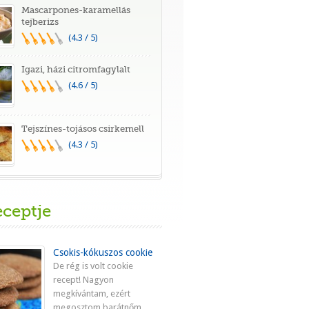
Mascarpones-karamellás
tejberizs
(4.3 / 5)
Igazi, házi citromfagylalt
(4.6 / 5)
Tejszínes-tojásos csirkemell
(4.3 / 5)
eceptje
Csokis-kókuszos cookie
De rég is volt cookie
recept! Nagyon
megkívántam, ezért
megosztom barátnőm