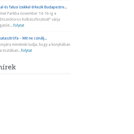
al és falusi ízekkel érkezik Budapestre...
énet Parkba november 14-16-ig a
Disznótoros Kolbászfesztivál” várja
atóit....
folytat
atasztrófa – Mit ne csinálj...
onyára mindenki tudja, hogy a konyhában
 tisztában...
folytat
hírek