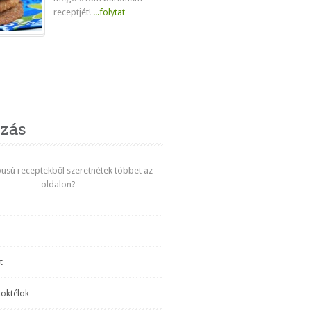
receptjét!
...folytat
venc
zás
ípusú receptekből szeretnétek többet az
oldalon?
t
koktélok