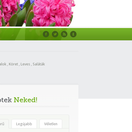
alok
,
Köret
,
Leves
,
Saláták
ptek
Neked!
erű
Legújabb
Véletlen