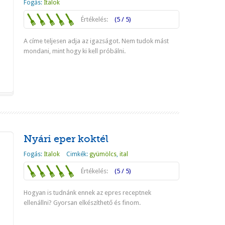
Fogás:
Italok
Értékelés:
(5 / 5)
A címe teljesen adja az igazságot. Nem tudok mást
mondani, mint hogy ki kell próbálni.
Tovább
Nyári eper koktél
Fogás:
Italok
Cimkék:
gyümölcs
,
ital
Értékelés:
(5 / 5)
Hogyan is tudnánk ennek az epres receptnek
ellenállni? Gyorsan elkészíthető és finom.
Tovább