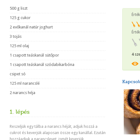
500 g liszt
Érté
125 g cukor
2 evőkanál natúr joghurt
Érték
3 tojás
125 ml olaj
4 sz
1 csapott teáskanál sütőpor
1 csapott teáskanál szódabikarbóna
csipet só
Kapcsol
125 ml narancslé
2 narancs héja
1. lépés
Reszeljük egy tálba a narancs héját, adjuk hozzá a
cukrot és keverjük alaposan össze egy kanállal.
Ezután
hozzáadjuk a narancslevet, ismét keverjük