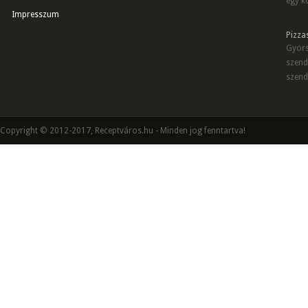
egy kö
Impresszum
Pizza
Gyors
szend
szend
Copyright © 2012-2017, Receptváros.hu - Minden jog fenntartva!