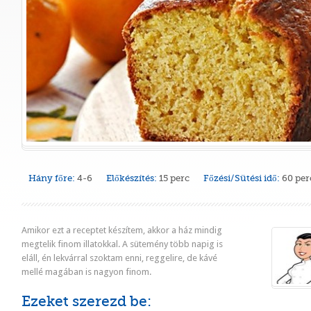
Hány főre:
4-6
Előkészítés:
15 perc
Főzési/Sütési idő:
60 per
Amikor ezt a receptet készítem, akkor a ház mindig
megtelik finom illatokkal. A sütemény több napig is
eláll, én lekvárral szoktam enni, reggelire, de kávé
mellé magában is nagyon finom.
Ezeket szerezd be: