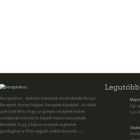
Legutóbb
Receptváros - Kulináris kalandok mindenkinek! Recept,
Majon
Receptek, Recept képpel, Receptek képekkel - Az oldal
Egy eg
azért jött létre, hogy az igényes receptek kedvet
húsok
csináljanak a kezdő és haladó háziasszonyoknak.
Reméljük, hogy a képes receptek segítenek
Shaks
gazdagítani a főzni vágyók szakácskönyvét.......
Imádo