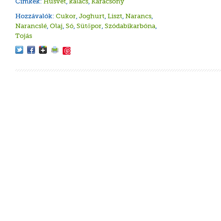
Cimkék:
Húsvét
,
kalács
,
Karácsony
Hozzávalók:
Cukor
,
Joghurt
,
Liszt
,
Narancs
,
Narancslé
,
Olaj
,
Só
,
Sütőpor
,
Szódabikarbóna
,
Tojás
Fahéjas
Diós-a
Hokkai
Fahéja
Pihe-p
Save