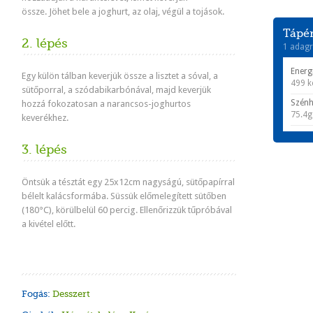
össze.
Jöhet bele a joghurt, az olaj, végül
a tojások.
Tápér
2. lépés
1 adagr
Energ
Egy külön tálban keverjük össze a lisztet a sóval, a
499 k
sütőporral, a szódabikarbónával, majd keverjük
Szénh
hozzá fokozatosan a narancsos-joghurtos
75.4g
keverékhez.
3. lépés
Öntsük a tésztát egy 25x12cm nagyságú, sütőpapírral
bélelt kalácsformába. Süssük előmelegített sütőben
(180°C), körülbelül 60 percig. Ellenőrizzük tűpróbával
a kivétel előtt.
Fogás:
Desszert