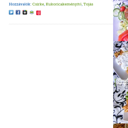
Hozzávalók:
Csirke
,
Kukoricakeményítő
,
Tojás
Save