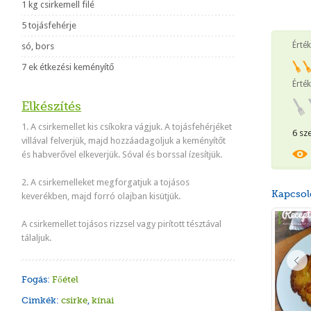
1 kg csirkemell filé
5 tojásfehérje
Érté
só, bors
7 ek étkezési keményítő
Érték
Elkészítés
1. A csirkemellet kis csíkokra vágjuk. A tojásfehérjéket
6 sz
villával felverjük, majd hozzáadagoljuk a keményítőt
és habverővel elkeverjük. Sóval és borssal ízesítjük.
2. A csirkemelleket megforgatjuk a tojásos
Kapcsol
keverékben, majd forró olajban kisütjük.
A csirkemellet tojásos rizzsel vagy pirított tésztával
tálaljuk.
Fogás:
Főétel
Cimkék:
csirke
,
kínai