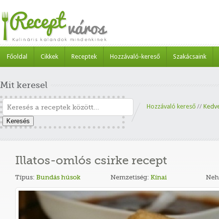
Főoldal
Cikkek
Receptek
Hozzávaló-kereső
Szakácsaink
Mit keresel
Hozzávaló kereső
//
Kedv
Keresés
Illatos-omlós csirke recept
Típus:
Bundás húsok
Nemzetiség:
Kínai
Neh