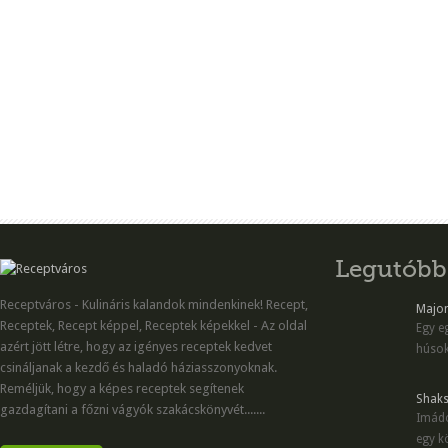
Legutóbb
Receptváros - Kulináris kalandok mindenkinek! Recept,
Majon
Receptek, Recept képpel, Receptek képekkel - Az oldal
Egy eg
azért jött létre, hogy az igényes receptek kedvet
húsok
csináljanak a kezdő és haladó háziasszonyoknak.
Reméljük, hogy a képes receptek segítenek
Shaks
gazdagítani a főzni vágyók szakácskönyvét.......
Imádo
egy kö