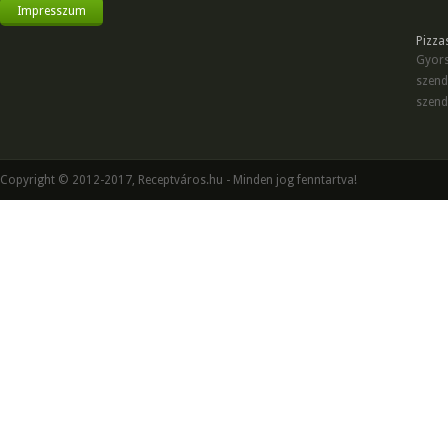
Impresszum
Pizza
Gyors
szend
szend
Copyright © 2012-2017, Receptváros.hu - Minden jog fenntartva!