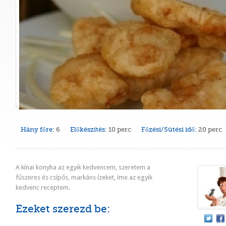
Hány főre:
6
Előkészítés:
10 perc
Főzési/Sütési idő:
20 perc
A kínai konyha az egyik kedvencem, szeretem a
fűszeres és csípős, markáns ízeket, íme az egyik
kedvenc receptem.
Ezeket szerezd be: