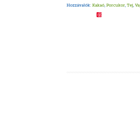
Hozzávalók:
Kakaó
,
Porcukor
,
Tej
,
Va
Save