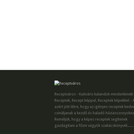
Receptváros - Kulináris kalandok mindenkinek!
Receptek, Recept képpel, Receptek képekkel - 
azért jött létre, hogy az igényes receptek kedv
csináljanak a kezdő és haladó háziasszonyokna
Reméljük, hogy a képes receptek segítenek
gazdagítani a főzni vágyók szakácskönyvét.......