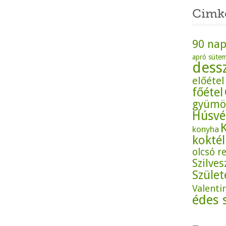
Cimk
90 nap
apró süte
dess
előétel
főétel
gyümö
Húsvé
konyha
koktél
olcsó r
Szilves
Szüle
Valenti
édes 