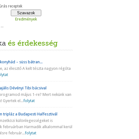
rás receptek
Eredmények
...
ka
és érdekesség
 konyhád – süss bátran...
ke, az élesztő A kelt tészta nagyon régóta
lytat
jális Dévényi Tibi bácsival
programod május 1-re? Mert nekünk van
! Gyertek el...
folytat
n tripláz a Budapesti Halfesztivál
mzetközi különlegességeket is
nk februárban Harmadik alkalommal kerül
sre február...
folytat