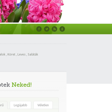
alok
,
Köret
,
Leves
,
Saláták
ptek
Neked!
erű
Legújabb
Véletlen