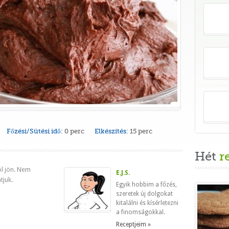
Főzési/Sütési idő:
0 perc
Elkészítés:
15 perc
Hét
r
l jön. Nem
E.J.S.
tjuk.
Egyik hobbim a főzés,
szeretek új dolgokat
kitalálni és kísérletezni
a finomságokkal.
Receptjeim »