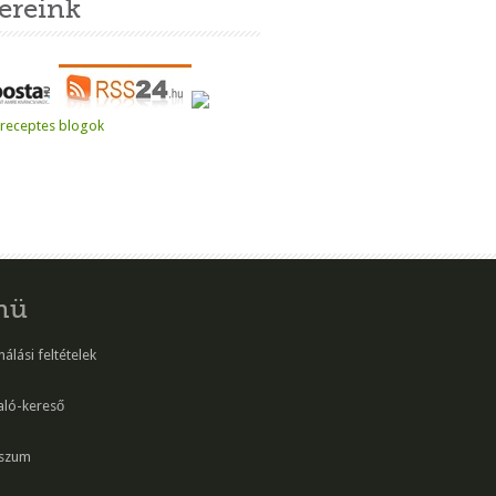
ereink
nü
álási feltételek
aló-kereső
szum