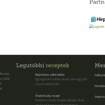
Partn
Legutóbbi
receptek
Me
 Recept,
Majonézes zellersaláta
Felhaszn
Az oldal
Egy egyszerű saláta recept sült vagy grill
et
húsok mellé kiváló.
Hozzáv
k.
Shakshouka recept
Impres
Imádom a lecsó minden fajtáját. Most