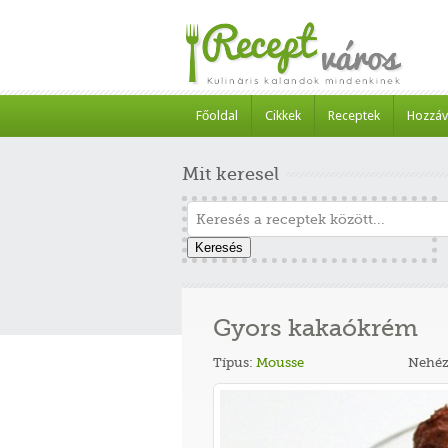
Főoldal
Cikkek
Receptek
Hozzáv
Mit keresel
Keresés
Gyors kakaókrém
Típus:
Mousse
Nehéz