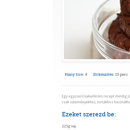
Hány főre:
4
Előkészítés:
15 perc
Egy egyszerű kakaókrém recept mindig jó
csak süteményekhez, tortákhoz használha
Ezeket szerezd be:
225g vaj