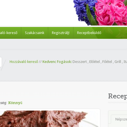
aló-kereső
Szakácsaink
Regisztrálj!
Receptbeküldő
Hozzávaló kereső
//
Kedvenc Fogások:
Desszert
,
Előétel
,
Főétel
,
Grill
,
It
Rece
ség:
Könnyű
Népsz