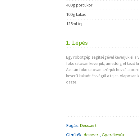
400g porcukor
100g kakaó
125ml tej
1. Lépés
Egy robotgép segítségével keverjük el a 
fokozatosan keverjük, ameddig el kezd 
Azután fokozatosan szórjuk hozzá a porc
keserű kakaót és végül a tejet. Alaposan 
össze.
Fogás:
Desszert
Cimkék:
desszert
,
Gyerekzsúr