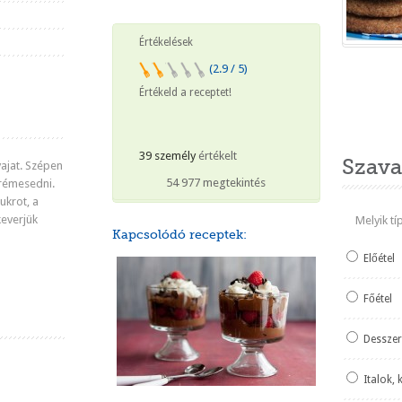
Értékelések
(2.9 / 5)
Értékeld a receptet!
Heti ked
39 személy
értékelt
Szava
vajat. Szépen
54 977 megtekintés
krémesedni.
ukrot, a
keverjük
Melyik t
Kapcsolódó receptek:
Előétel
Főétel
Desszer
Italok, 