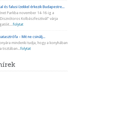
al és falusi ízekkel érkezik Budapestre...
énet Parkba november 14-16-ig a
Disznótoros Kolbászfesztivál” várja
atóit....
folytat
atasztrófa – Mit ne csinálj...
onyára mindenki tudja, hogy a konyhában
 tisztában...
folytat
hírek