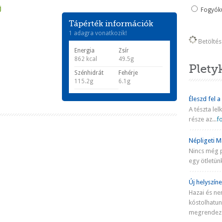
j
Fogyókú
Tápérték információk
1 adagra vonatkozik!
Betöltés 
Energia
Zsír
862 kcal
49.5g
Plety
Szénhidrát
Fehérje
115.2g
6.1g
Éleszd fel a
A tészta lel
része az...
fo
Népligeti Ma
Nincs még 
egy ötletünk
Új helyszíne
Hazai és ne
kóstolhatu
megrendezé