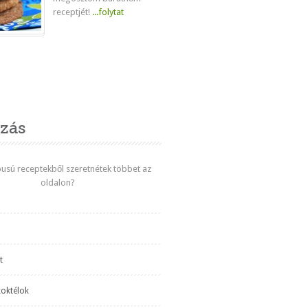
receptjét!
...folytat
venc
zás
ípusú receptekből szeretnétek többet az
oldalon?
t
koktélok