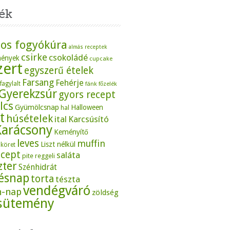
ék
os fogyókúra
almás receptek
csirke
csokoládé
mények
cupcake
zert
egyszerű ételek
Farsang
Fehérje
fagylalt
fánk
főzelék
Gyerekzsúr
gyors recept
lcs
Gyümölcsnap
Halloween
hal
t
húsételek
ital
Karcsúsító
Karácsony
Keményítő
leves
muffin
Liszt nélkül
köret
ecept
saláta
pite
reggeli
zter
Szénhidrát
tésnap
torta
tészta
vendégváró
n-nap
zöldség
sütemény