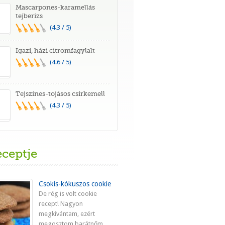
Mascarpones-karamellás
tejberizs
(4.3 / 5)
Igazi, házi citromfagylalt
(4.6 / 5)
Tejszínes-tojásos csirkemell
(4.3 / 5)
eceptje
Csokis-kókuszos cookie
De rég is volt cookie
recept! Nagyon
megkívántam, ezért
megosztom barátnőm