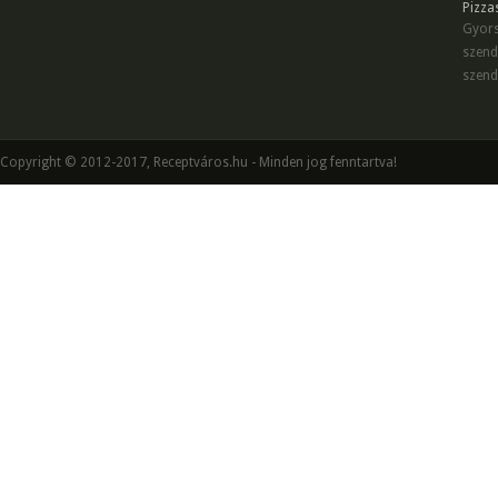
Pizza
Gyors
szend
szend
Copyright © 2012-2017, Receptváros.hu - Minden jog fenntartva!