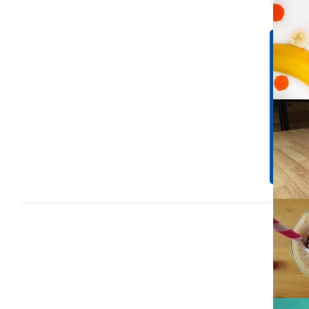
Tápér
1 adagr
Energ
199 k
Koles
24 m
Cuko
14,2 