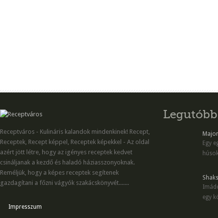
Legutóbb
Receptváros - Kulináris kalandok mindenkinek! Recept,
Majon
Receptek, Recept képpel, Receptek képekkel - Az oldal
Egy eg
azért jött létre, hogy az igényes receptek kedvet
húsok
csináljanak a kezdő és haladó háziasszonyoknak.
Reméljük, hogy a képes receptek segítenek
Shaks
gazdagítani a főzni vágyók szakácskönyvét.......
Imádo
egy kö
Impresszum