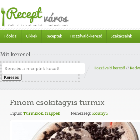
Főoldal
Cikkek
Receptek
Hozzávaló-kereső
Szakácsaink
Mit keresel
Hozzávaló kereső
//
Kedv
Keresés
Finom csokifagyis turmix
Típus:
Turmixok, frappék
Nehézség:
Könnyű