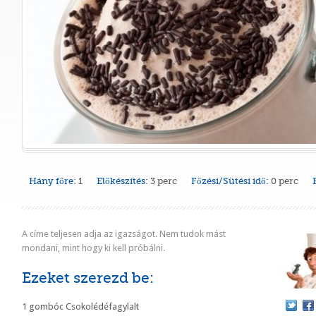
Hány főre:
1
Előkészítés:
3 perc
Főzési/Sütési idő:
0 perc
A címe teljesen adja az igazságot. Nem tudok mást
mondani, mint hogy ki kell próbálni.
Ezeket szerezd be:
1 gombóc Csokolédéfagylalt