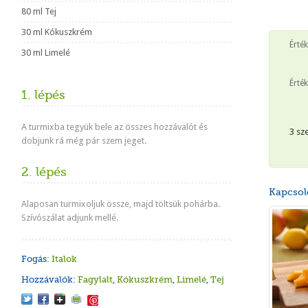
80 ml Tej
30 ml Kókuszkrém
Érté
30 ml Limelé
Érték
1. lépés
A turmixba tegyük bele az összes hozzávalót és
3 sz
dobjunk rá még pár szem jeget.
2. lépés
Kapcsol
Alaposan turmixoljuk össze, majd töltsük pohárba.
Szívószálat adjunk mellé.
Fogás:
Italok
Hozzávalók:
Fagylalt
,
Kókuszkrém
,
Limelé
,
Tej
Save