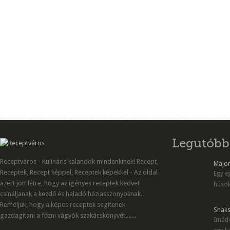
Legutóbb
Receptváros - Kulináris kalandok mindenkinek! Recept,
Majon
Receptek, Recept képpel, Receptek képekkel - Az oldal
Egy eg
azért jött létre, hogy az igényes receptek kedvet
húsok
csináljanak a kezdő és haladó háziasszonyoknak.
Reméljük, hogy a képes receptek segítenek
Shaks
gazdagítani a főzni vágyók szakácskönyvét.......
Imádo