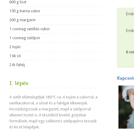
600 g liszt
150 g barna cukor
Érté
200 g margarin
1 csomag vaníliás cukor
Érték
1 csomag sütőpor
2 tojás
6 sz
1 kk só
2 tk fahéj
Kapcsol
1. lépés
A sütőt előmelegítjük 180°C-ra. A tojást a cukorral, a
vaníliacukorral, a sóval és a fahéjjal elkeverjük.
Hozzádolgozzuk a margarint, majd a sütőporral
elkevert lisztet is. A tésztából kisebb golyókat
formálunk, majd egy szilikonos sütőpapírra tesszük
és kicsit lelapítjuk.