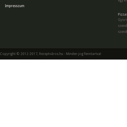
egy kö
Impresszum
Pizza
Gyors
szend
szend
Copyright © 2012-2017, Receptváros.hu - Minden jog fenntartva!