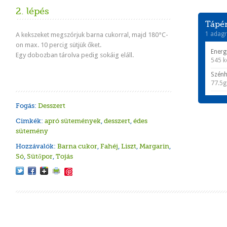
2. lépés
Tápér
1 adagr
A kekszeket megszórjuk barna cukorral, majd 180°C-
on max. 10 percig sütjük őket.
Energ
Egy dobozban tárolva pedig sokáig eláll.
545 k
Szénh
77.5g
Fogás:
Desszert
Cimkék:
apró sütemények
,
desszert
,
édes
sütemény
Hozzávalók:
Barna cukor
,
Fahéj
,
Liszt
,
Margarin
,
Só
,
Sütőpor
,
Tojás
Save