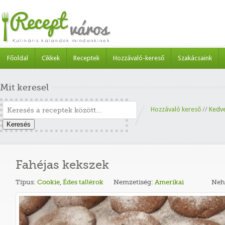
Főoldal
Cikkek
Receptek
Hozzávaló-kereső
Szakácsaink
Mit keresel
Hozzávaló kereső
//
Kedv
Keresés
Fahéjas kekszek
Típus:
Cookie
,
Édes tallérok
Nemzetiség:
Amerikai
Neh