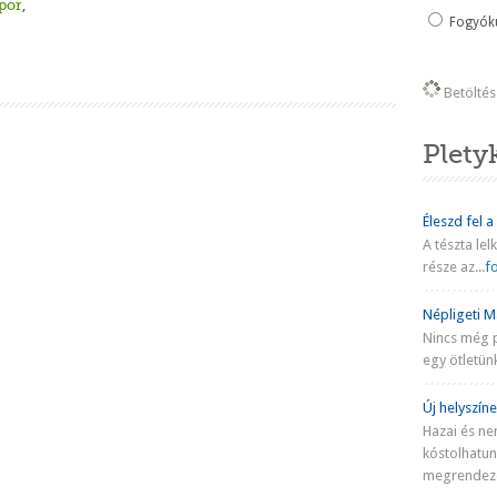
por
,
Fogyókú
Betöltés 
Plety
Éleszd fel a
A tészta lel
része az...
fo
Népligeti Ma
Nincs még 
egy ötletünk
Új helyszíne
Hazai és ne
kóstolhatu
megrendezé