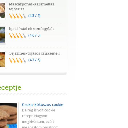
Mascarpones-karamellás
tejberizs
(4.3 / 5)
Igazi, házi citromfagylalt
(4.6 / 5)
Tejszínes-tojásos csirkemell
(4.3 / 5)
eceptje
Csokis-kókuszos cookie
De rég is volt cookie
recept! Nagyon
megkívántam, ezért
megosztom barátnőm