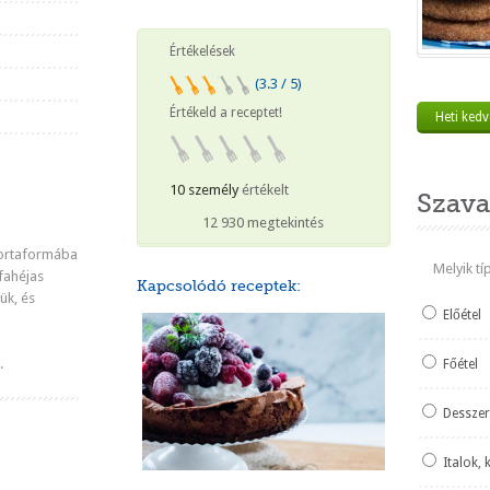
Értékelések
(3.3 / 5)
Értékeld a receptet!
Heti ked
10 személy
értékelt
Szava
12 930 megtekintés
 tortaformába
Melyik t
fahéjas
Kapcsolódó receptek:
ük, és
Előétel
.
Főétel
Desszer
Italok, 