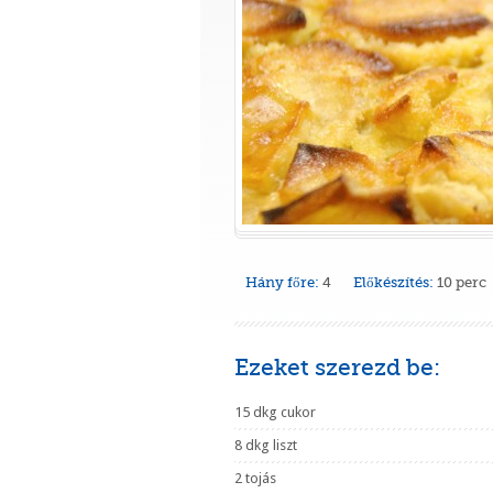
Hány főre:
4
Előkészítés:
10 perc
Ezeket szerezd be:
15 dkg cukor
8 dkg liszt
2 tojás