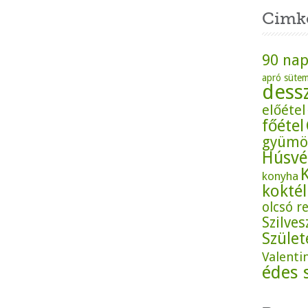
Cimk
90 nap
apró süte
dess
előétel
főétel
gyümö
Húsvé
konyha
koktél
olcsó r
Szilves
Szüle
Valenti
édes 