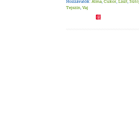
Hozzávalók:
Alma
,
Cukor
,
Liszt
,
Sütő
Tejszín
,
Vaj
Save