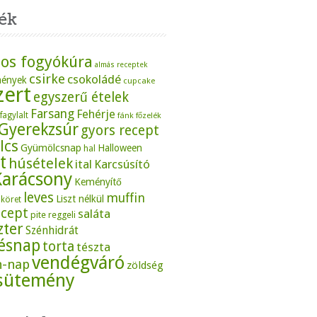
ék
os fogyókúra
almás receptek
csirke
csokoládé
mények
cupcake
zert
egyszerű ételek
Farsang
Fehérje
fagylalt
fánk
főzelék
Gyerekzsúr
gyors recept
lcs
Gyümölcsnap
Halloween
hal
t
húsételek
ital
Karcsúsító
Karácsony
Keményítő
leves
muffin
Liszt nélkül
köret
ecept
saláta
pite
reggeli
zter
Szénhidrát
tésnap
torta
tészta
vendégváró
n-nap
zöldség
sütemény