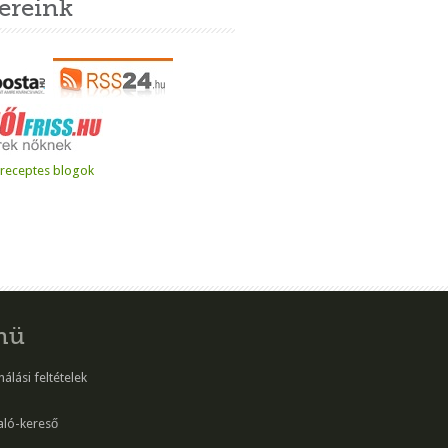
ereink
nü
álási feltételek
aló-kereső