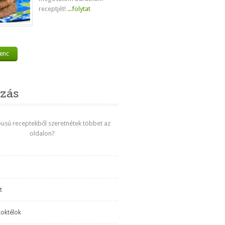
receptjét!
...folytat
venc
zás
ípusú receptekből szeretnétek többet az
oldalon?
t
koktélok