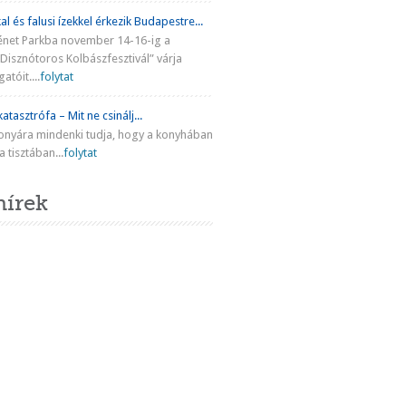
al és falusi ízekkel érkezik Budapestre...
énet Parkba november 14-16-ig a
Disznótoros Kolbászfesztivál” várja
atóit....
folytat
atasztrófa – Mit ne csinálj...
onyára mindenki tudja, hogy a konyhában
 tisztában...
folytat
hírek