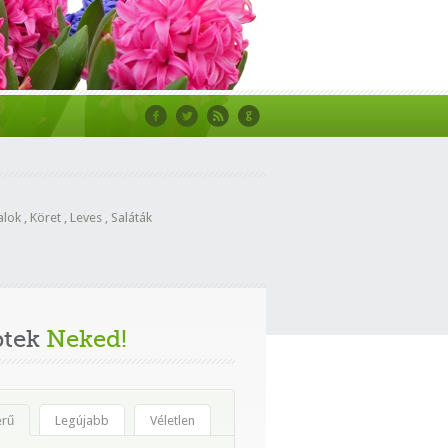
alok
,
Köret
,
Leves
,
Saláták
ptek
Neked!
erű
Legújabb
Véletlen