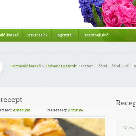
aló-kereső
Szakácsaink
Regisztrálj!
Receptbeküldő
Hozzávaló kereső
//
Kedvenc Fogások:
Desszert
,
Előétel
,
Főétel
,
Grill
,
It
recept
Rece
tiség:
Amerikai
Nehézség:
Könnyű
Népsz