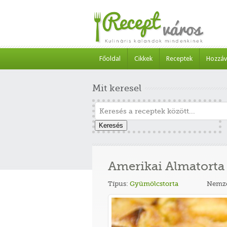
Főoldal
Cikkek
Receptek
Hozzáv
Mit keresel
Keresés
Amerikai Almatorta 
Típus:
Gyümölcstorta
Nemze