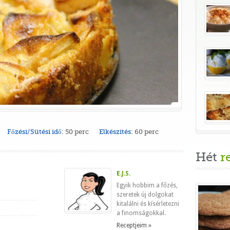
Főzési/Sütési idő:
50 perc
Elkészítés:
60 perc
Hét
r
E.J.S.
Egyik hobbim a főzés,
szeretek új dolgokat
kitalálni és kísérletezni
a finomságokkal.
Receptjeim »