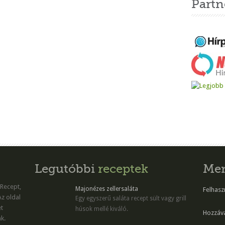
Partn
Legutóbbi
receptek
Me
 Recept,
Majonézes zellersaláta
Felhaszn
Az oldal
Egy egyszerű saláta recept sült vagy grill
et
húsok mellé kiváló.
Hozzáv
k.