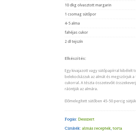
10 dkg olvasztott margarin
1 csomag sütőpor
4-5 alma
fahéjas cukor
2 dl tejszín
Elkészítés:
Egy kivajazott vagy sütőpapírral kibélelt
belekockázzuk az almát és megszórjuk a 
cukorral. A tészta összetevőit összekeverj
ráöntjük az almára.
Előmelegített sütőben 45-50 percig sütjük
Fogás:
Desszert
Cimkék:
almás receptek
,
torta