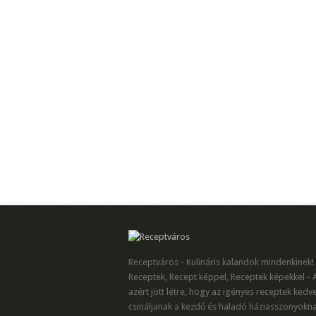
Receptváros - Kulináris kalandok mindenkinek!
Receptek, Recept képpel, Receptek képekkel - 
azért jött létre, hogy az igényes receptek kedv
csináljanak a kezdő és haladó háziasszonyokna