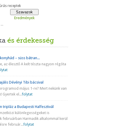
rás receptek
Eredmények
...
ka
és érdekesség
 konyhád – süss bátran...
ke, az élesztő A kelt tészta nagyon régóta
lytat
jális Dévényi Tibi bácsival
programod május 1-re? Mert nekünk van
! Gyertek el...
folytat
n tripláz a Budapesti Halfesztivál
mzetközi különlegességeket is
nk februárban Harmadik alkalommal kerül
sre február...
folytat