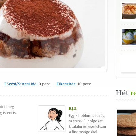
Főzési/Sütési idő:
0 perc
Elkészítés:
10 perc
Hét
r
ptet még
E.J.S.
isteni is.
Egyik hobbim a főzés,
szeretek új dolgokat
kitalálni és kísérletezni
a finomságokkal.