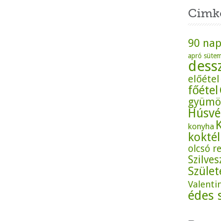
Cimk
90 nap
apró süte
dess
előétel
főétel
gyümö
Húsvé
konyha
koktél
olcsó r
Szilves
Szüle
Valenti
édes 