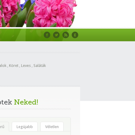
alok
,
Köret
,
Leves
,
Saláták
ptek
Neked!
erű
Legújabb
Véletlen