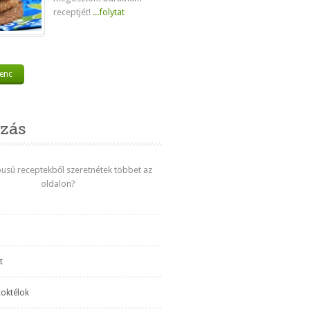
receptjét!
...folytat
venc
zás
ípusú receptekből szeretnétek többet az
oldalon?
t
koktélok