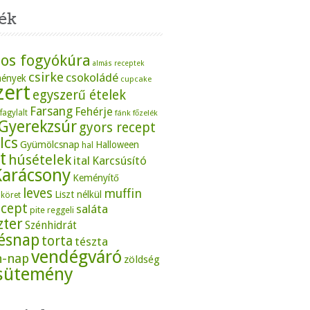
ék
os fogyókúra
almás receptek
csirke
csokoládé
mények
cupcake
zert
egyszerű ételek
Farsang
Fehérje
fagylalt
fánk
főzelék
Gyerekzsúr
gyors recept
lcs
Gyümölcsnap
Halloween
hal
t
húsételek
ital
Karcsúsító
Karácsony
Keményítő
leves
muffin
Liszt nélkül
köret
ecept
saláta
pite
reggeli
zter
Szénhidrát
tésnap
torta
tészta
vendégváró
n-nap
zöldség
sütemény