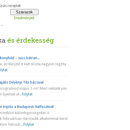
rás receptek
Eredmények
...
ka
és érdekesség
 konyhád – süss bátran...
ke, az élesztő A kelt tészta nagyon régóta
lytat
jális Dévényi Tibi bácsival
programod május 1-re? Mert nekünk van
! Gyertek el...
folytat
n tripláz a Budapesti Halfesztivál
mzetközi különlegességeket is
nk februárban Harmadik alkalommal kerül
sre február...
folytat