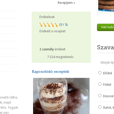
Receptjeim »
Értékelések
(5 / 5)
Heti ked
Értékeld a receptet!
Szava
2 személy
értékelt
7 324 megtekintés
Melyik t
Kapcsolódó receptek:
Előétel
Főétel
Desszer
kisebb tálba,
ik, majd
félre. Tegyük
Italok, 
et egy