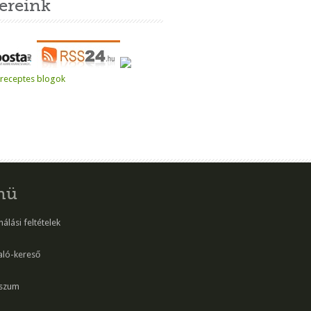
ereink
nü
álási feltételek
aló-kereső
szum