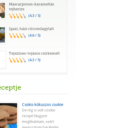
Mascarpones-karamellás
tejberizs
(4.3 / 5)
Igazi, házi citromfagylalt
(4.6 / 5)
Tejszínes-tojásos csirkemell
(4.3 / 5)
eceptje
Csokis-kókuszos cookie
De rég is volt cookie
recept! Nagyon
megkívántam, ezért
megosztom barátnőm