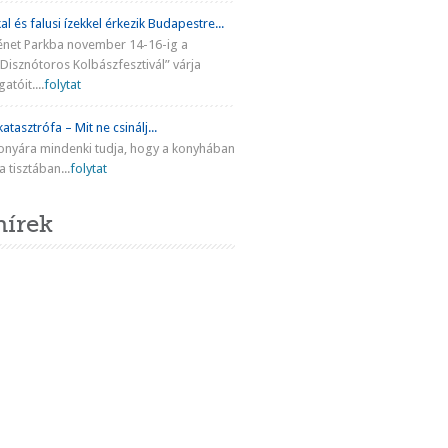
al és falusi ízekkel érkezik Budapestre...
énet Parkba november 14-16-ig a
Disznótoros Kolbászfesztivál” várja
atóit....
folytat
atasztrófa – Mit ne csinálj...
onyára mindenki tudja, hogy a konyhában
 tisztában...
folytat
hírek