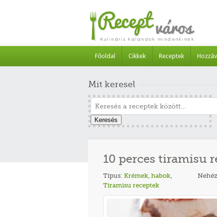
Főoldal
Cikkek
Receptek
Hozzáv
Mit keresel
Keresés
10 perces tiramisu r
Típus:
Krémek, habok
,
Nehéz
Tiramisu receptek