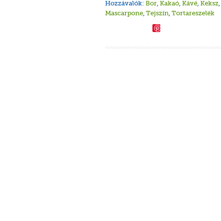
Hozzávalók:
Bor
,
Kakaó
,
Kávé
,
Keksz
Mascarpone
,
Tejszín
,
Tortareszelék
Save