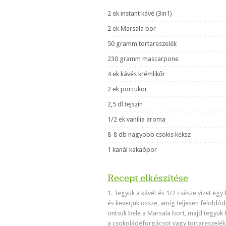
2 ek instant kávé (3in1)
2 ek Marsala bor
50 gramm tortareszelék
230 gramm mascarpone
4 ek kávés krémlikőr
2 ek porcukor
2,5 dl tejszín
1/2 ek vanília aroma
8-8 db nagyobb csokis keksz
1 kanál kakaópor
Recept elkészítése
1. Tegyük a kávét és 1/2 csésze vizet egy 
és keverjük össze, amíg teljesen feloldód
öntsük bele a Marsala bort, majd tegyük 
a csokoládéforgácsot vagy tortareszelék