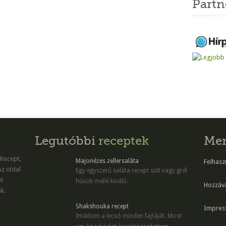
Partn
Legutóbbi
receptek
Me
 Recept,
Majonézes zellersaláta
Felhaszn
Az oldal
Egy egyszerű saláta recept sült vagy grill
et
húsok mellé kiváló.
Hozzáv
k.
Shakshouka recept
Impres
Imádom a lecsó minden fajtáját. Most