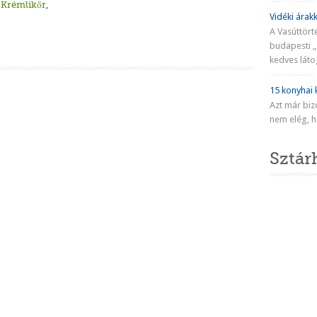
,
Krémlikőr
,
Vidéki árakk
A Vasúttört
budapesti „
kedves látog
Hamis tiramisu zabkásából
Toblerone krém
Sárgabarackos kuszkuszdesszert
Vendégváró csokis pohárkrém
Tiramisu lisztérzékenyek számára
15 konyhai k
Azt már biz
nem elég, ha
Sztár