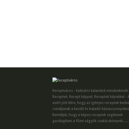
Receptváros - Kulináris kalandok mindenkinek!
Receptek, Recept képpel, Receptek képekkel - 
azért jött létre, hogy az igényes receptek kedv
csináljanak a kezdő és haladó háziasszonyokna
Reméljük, hogy a képes receptek segítenek
gazdagítani a főzni vágyók szakácskönyvét.......