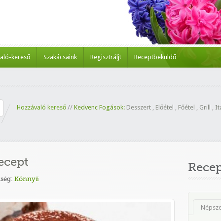
aló-kereső
Szakácsaink
Regisztrálj!
Receptbeküldő
Hozzávaló kereső
//
Kedvenc Fogások:
Desszert
,
Előétel
,
Főétel
,
Grill
,
It
ecept
Rece
ség:
Könnyű
Népsz