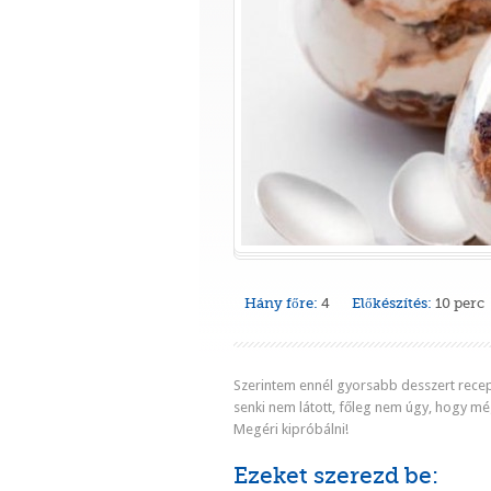
Hány főre:
4
Előkészítés:
10 perc
Szerintem ennél gyorsabb desszert rece
senki nem látott, főleg nem úgy, hogy még 
Megéri kipróbálni!
Ezeket szerezd be: