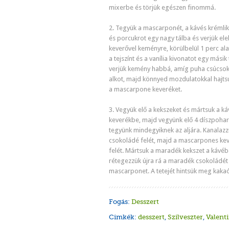
mixerbe és törjük egészen finommá.
2. Tegyük a mascarponét, a kávés krémlik
és porcukrot egy nagy tálba és verjük el
keverővel keményre, körülbelül 1 perc alat
a tejszínt és a vanília kivonatot egy másik
verjük kemény habbá, amíg puha csúcso
alkot, majd könnyed mozdulatokkal hajts
a mascarpone keveréket.
3. Vegyük elő a kekszeket és mártsuk a ká
keverékbe, majd vegyünk elő 4 díszpohar
tegyünk mindegyiknek az aljára. Kanalazz
csokoládé felét, majd a mascarpones ke
felét. Mártsuk a maradék kekszet a kávéb
rétegezzük újra rá a maradék csokoládét
mascarponet. A tetejét hintsük meg kaka
Fogás:
Desszert
Cimkék:
desszert
,
Szilveszter
,
Valent