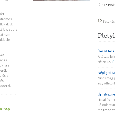
Fogyókú
őrt
ektromos
Betöltés 
t. Rakjuk
 tálba, addig
Plety
kat nem
uk bele
Éleszd fel a
vés
A tészta lel
at és
része az...
fo
uk rá a
verék
Népligeti Ma
a és a
Nincs még 
 és
egy ötletünk
óporral.
Új helyszíne
Hazai és ne
kóstolhatu
in-nap
megrendezé