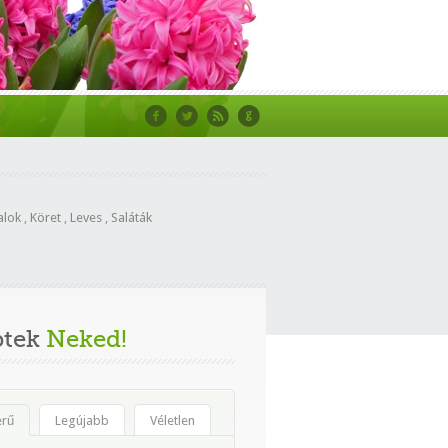
alok
,
Köret
,
Leves
,
Saláták
ptek
Neked!
erű
Legújabb
Véletlen