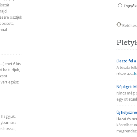
észtát
Fogyókú
majd
észre osztjuk
bosított,
Betöltés 
nnal
Plety
Éleszd fel a
 (lehet 6 kis
A tészta lel
i ha tudjuk,
része az...
fo
ácsot
lvert egész
Népligeti Ma
Nincs még 
egy ötletünk
Új helyszíne
i hagyjuk.
Hazai és ne
nybarnára
kóstolhatu
és hossza,
megrendezé