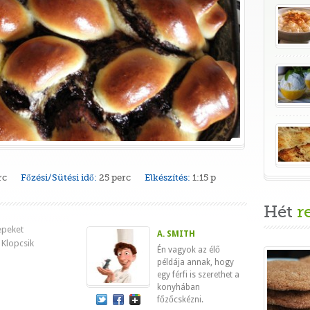
rc
Főzési/Sütési idő:
25 perc
Elkészítés:
1:15 p
Hét
r
epeket
A. SMITH
 Klopcsik
Én vagyok az élő
példája annak, hogy
egy férfi is szerethet a
konyhában
főzőcskézni.