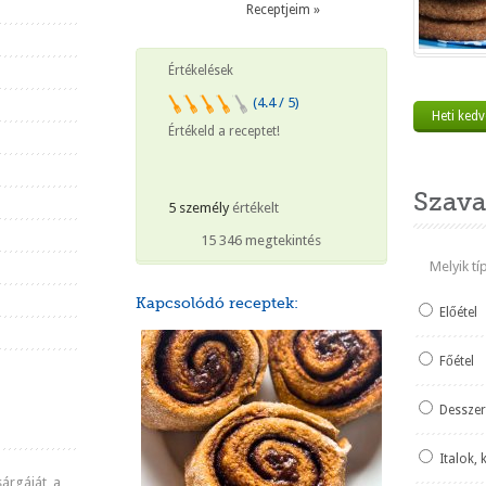
Receptjeim »
Értékelések
(4.4 / 5)
Heti ked
Értékeld a receptet!
Szava
5 személy
értékelt
15 346 megtekintés
Melyik t
Kapcsolódó receptek:
Előétel
Főétel
Desszer
Italok, 
sárgáját, a