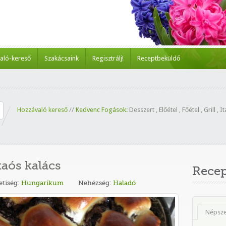
aló-kereső
Szakácsaink
Regisztrálj!
Receptbeküldő
Hozzávaló kereső
//
Kedvenc Fogások:
Desszert
,
Előétel
,
Főétel
,
Grill
,
It
aós kalács
Rece
tiség:
Hungarikum
Nehézség:
Haladó
Népsz