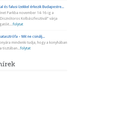
al és falusi ízekkel érkezik Budapestre...
énet Parkba november 14-16-ig a
Disznótoros Kolbászfesztivál” várja
atóit....
folytat
atasztrófa – Mit ne csinálj...
onyára mindenki tudja, hogy a konyhában
 tisztában...
folytat
hírek