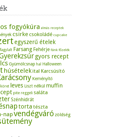
ék
os fogyókúra
almás receptek
csirke
csokoládé
mények
cupcake
zert
egyszerű ételek
Farsang
Fehérje
fagylalt
fánk
főzelék
Gyerekzsúr
gyors recept
lcs
Gyümölcsnap
Halloween
hal
t
húsételek
ital
Karcsúsító
Karácsony
Keményítő
leves
muffin
Liszt nélkül
köret
ecept
saláta
pite
reggeli
zter
Szénhidrát
tésnap
torta
tészta
vendégváró
n-nap
zöldség
sütemény