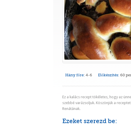
Hány főre:
4-6
Előkészítés:
60 pe
Ez a kalács recept tökéletes, hogy az ünn
szebbé varázsoljuk. Köszönjük a receptet
Renátának.
Ezeket szerezd be: