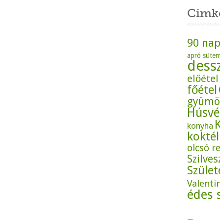
Cimk
90 nap
apró süte
dess
előétel
főétel
gyümö
Húsvé
konyha
koktél
olcsó r
Szilves
Szüle
Valenti
édes 