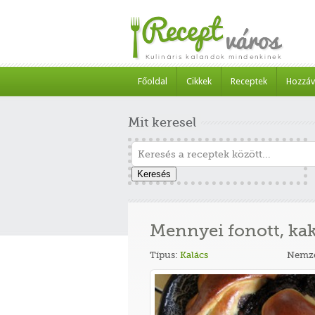
Főoldal
Cikkek
Receptek
Hozzáv
Mit keresel
Keresés
Mennyei fonott, kak
Típus:
Kalács
Nemze