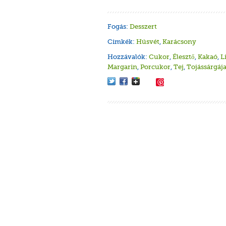
Fogás:
Desszert
Cimkék:
Húsvét
,
Karácsony
Hozzávalók:
Cukor
,
Élesztő
,
Kakaó
,
L
Margarin
,
Porcukor
,
Tej
,
Tojássárgáj
Save