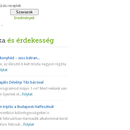
rás receptek
Eredmények
...
ka
és érdekesség
 konyhád – süss bátran...
ke, az élesztő A kelt tészta nagyon régóta
lytat
jális Dévényi Tibi bácsival
programod május 1-re? Mert nekünk van
! Gyertek el...
folytat
n tripláz a Budapesti Halfesztivál
mzetközi különlegességeket is
nk februárban Harmadik alkalommal kerül
sre február...
folytat