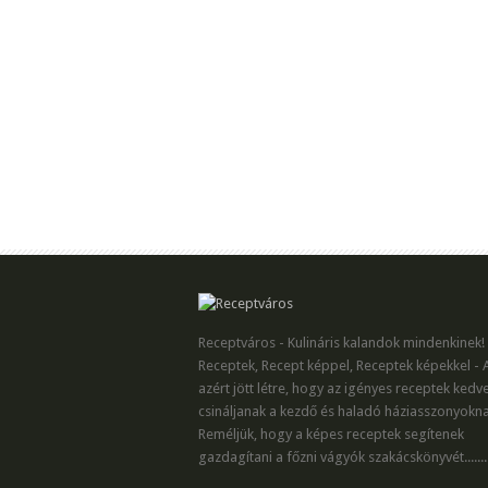
Receptváros - Kulináris kalandok mindenkinek!
Receptek, Recept képpel, Receptek képekkel - 
azért jött létre, hogy az igényes receptek kedv
csináljanak a kezdő és haladó háziasszonyokna
Reméljük, hogy a képes receptek segítenek
gazdagítani a főzni vágyók szakácskönyvét.......