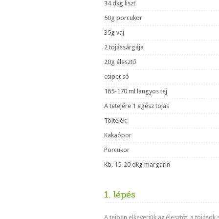
34 dkg liszt
50g porcukor
35g vaj
2 tojássárgája
20g élesztő
csipet só
165-170 ml langyos tej
A tetejére 1 egész tojás
Töltelék:
Kakaópor
Porcukor
Kb. 15-20 dkg margarin
1. lépés
A tejben elkeverjük az élesztőt, a tojások 