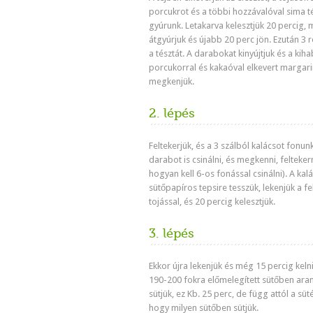
porcukrot és a többi hozzávalóval sima t
gyúrunk. Letakarva kelesztjük 20 percig, 
átgyúrjuk és újabb 20 perc jön. Ezután 3 r
a tésztát. A darabokat kinyújtjuk és a kiha
porcukorral és kakaóval elkevert margari
megkenjük.
2. lépés
Feltekerjük, és a 3 szálból kalácsot fonunk.
darabot is csinálni, és megkenni, feltekern
hogyan kell 6-os fonással csinálni). A kal
sütőpapíros tepsire tesszük, lekenjük a fe
tojással, és 20 percig kelesztjük.
3. lépés
Ekkor újra lekenjük és még 15 percig keln
190-200 fokra előmelegített sütőben ara
sütjük, ez Kb. 25 perc, de függ attól a süt
hogy milyen sütőben sütjük.