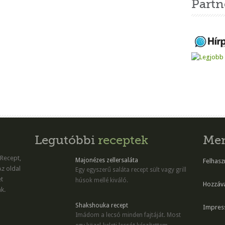
Partn
Legutóbbi
receptek
Me
 Recept,
Majonézes zellersaláta
Felhaszn
Az oldal
Egy egyszerű saláta recept sült vagy grill
et
húsok mellé kiváló.
Hozzáv
k.
Shakshouka recept
Impres
Imádom a lecsó minden fajtáját. Most