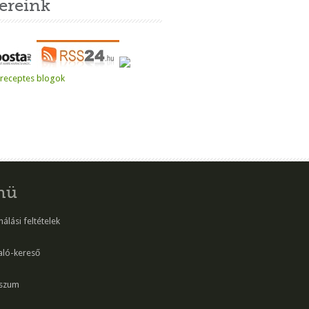
ereink
nü
álási feltételek
aló-kereső
szum