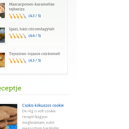
Mascarpones-karamellás
tejberizs
(4.3 / 5)
Igazi, házi citromfagylalt
(4.6 / 5)
Tejszínes-tojásos csirkemell
(4.3 / 5)
eceptje
Csokis-kókuszos cookie
De rég is volt cookie
recept! Nagyon
megkívántam, ezért
megosztom barátnőm