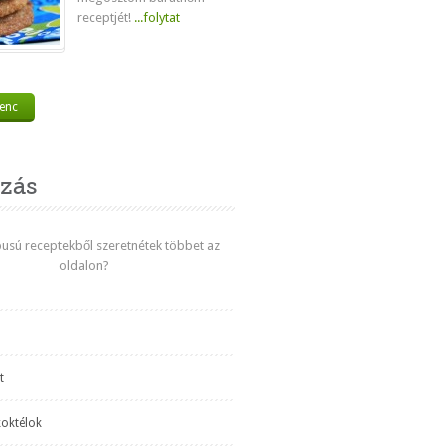
receptjét!
...folytat
venc
zás
ípusú receptekből szeretnétek többet az
oldalon?
t
koktélok