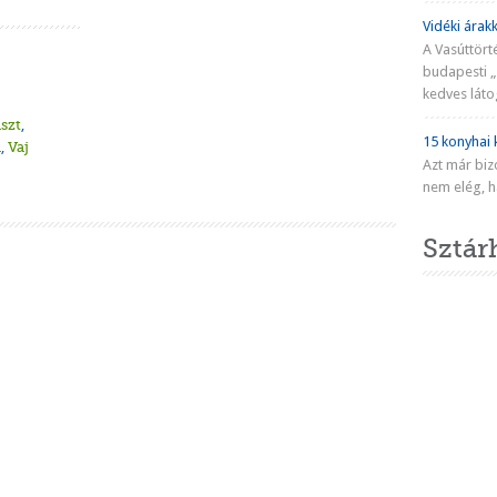
Vidéki árakk
A Vasúttört
budapesti „
kedves látog
Fahéjas kalács
Diós-ananászos kalács
Hokkaido kalács
Fahéjas napkalács
Pihe-puha foszlós kalács
iszt
,
15 konyhai k
a
,
Vaj
Azt már biz
nem elég, ha
Sztár