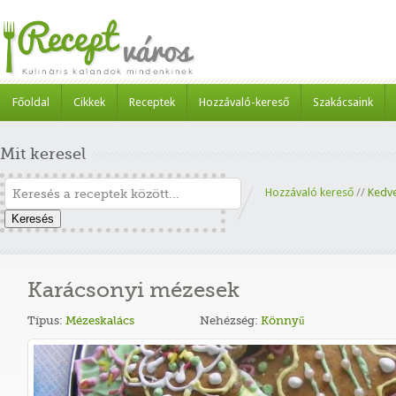
Főoldal
Cikkek
Receptek
Hozzávaló-kereső
Szakácsaink
Mit keresel
Hozzávaló kereső
//
Kedv
Keresés
Karácsonyi mézesek
Típus:
Mézeskalács
Nehézség:
Könnyű