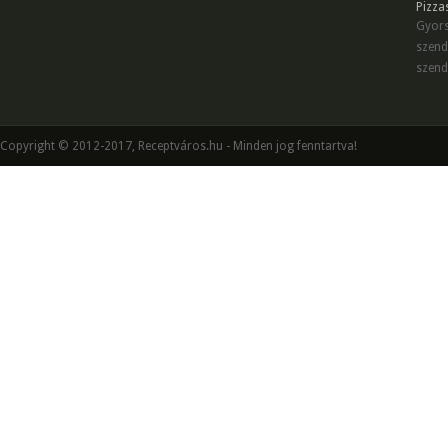
Pizza
Gyors
szend
szend
Copyright © 2012-2017, Receptváros.hu - Minden jog fenntartva!