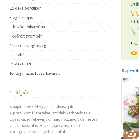
Érté
25 deka porcukor
3 egész tojás
Érték
1tk szódabikarbóna
1kk őrőlt gyömbér
3 sz
1kk őrölt szegfűszeg
1kk fahéj
75 deka liszt
Kapcsol
fél csg mézes fűszerkeverék
1. lépés
A vajat a mézzel együtt felolvasztjuk.
A porcukrot fűszereket, szódabikarbónát és a
tojásokat jól kikeverjük, majd hozzáadjuk a mézes
vajas masszát is. Hozzáadjuk a lisztet is és
eldolgozzuk vele egy fakanállal.