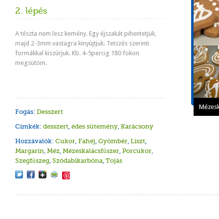
Tápér
2. lépés
1 adagr
A tészta nem lesz kemény. Egy éjszakát pihentetjük,
Energ
839 k
majd 2-3mm vastagra kinyújtjuk. Tetszés szerinti
formákkal kiszúrjuk. Kb. 4-5percig 180 fokon
Szénh
megsütöm.
139.2
Koles
82mg
Mézesk
Gyors 
Mézesk
Fogás:
Desszert
Cimkék:
desszert
,
édes sütemény
,
Karácsony
Hozzávalók:
Cukor
,
Fahéj
,
Gyömbér
,
Liszt
,
Margarin
,
Méz
,
Mézeskalácsfűszer
,
Porcukor
,
Szegfűszeg
,
Szódabikarbóna
,
Tojás
Save