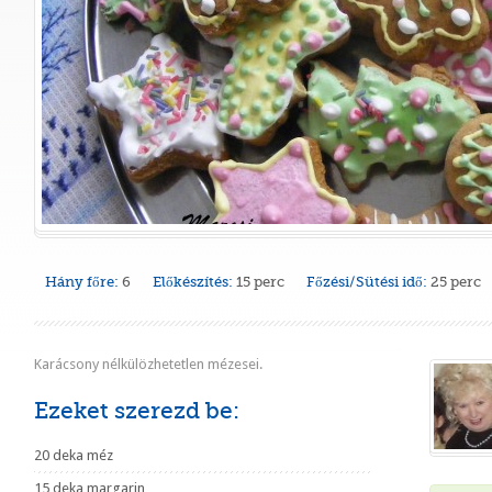
Hány főre:
6
Előkészítés:
15 perc
Főzési/Sütési idő:
25 perc
Karácsony nélkülözhetetlen mézesei.
Ezeket szerezd be:
20 deka méz
15 deka margarin