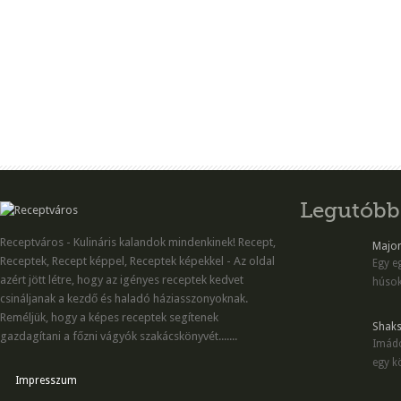
Legutóbb
Receptváros - Kulináris kalandok mindenkinek! Recept,
Majon
Receptek, Recept képpel, Receptek képekkel - Az oldal
Egy eg
azért jött létre, hogy az igényes receptek kedvet
húsok
csináljanak a kezdő és haladó háziasszonyoknak.
Reméljük, hogy a képes receptek segítenek
Shaks
gazdagítani a főzni vágyók szakácskönyvét.......
Imádo
egy kö
Impresszum