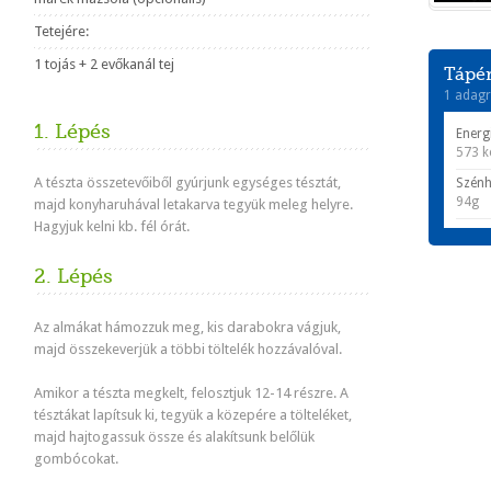
Tetejére:
1 tojás + 2 evőkanál tej
Tápér
1 adagr
1. Lépés
Energ
573 k
A tészta összetevőiből gyúrjunk egységes tésztát,
Szénh
94g
majd konyharuhával letakarva tegyük meleg helyre.
Hagyjuk kelni kb. fél órát.
2. Lépés
Az almákat hámozzuk meg, kis darabokra vágjuk,
majd összekeverjük a többi töltelék hozzávalóval.
Amikor a tészta megkelt, felosztjuk 12-14 részre. A
tésztákat lapítsuk ki, tegyük a közepére a tölteléket,
majd hajtogassuk össze és alakítsunk belőlük
gombócokat.