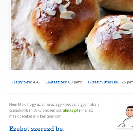
Hány főre:
4-6
Előkészítés:
60 perc
Főzési/Sütési idő:
25 pe
Nem titok, hogy az alma az egyik kedvenc gyümölcs a
családunkban. A különösen sok
almás pite
mellett
más ötleteket is ki kell találnom.
Ezeket szerezd be: