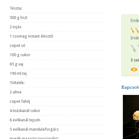
Tészta:
500 g liszt
Érté
2 tojás
1 csomag instant élesztő
Érték
csipet só
100 g cukor
3 sz
65 g vaj
190 ml tej
Töltelék:
Kapcsol
2 alma
csipet fahéj
4 teáskanál cukor
6 evőkanál tejszín
5 evőkanál mandulaforgács
marék mazsola (opcionális)