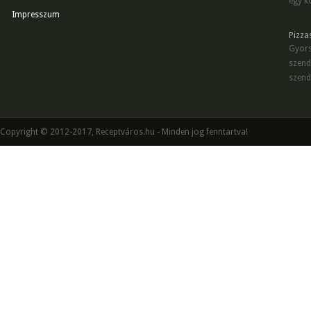
egy kö
Impresszum
Pizza
Gyors
szend
szend
Copyright © 2012-2017, Receptváros.hu - Minden jog fenntartva!