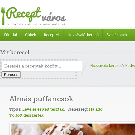
Főoldal
Cikkek
Receptek
Hozzávaló-kereső
Szakácsaink
Mit keresel
Hozzávaló kereső
//
Kedv
Keresés
Almás puffancsok
Típus:
Leveles és kelt tészták
,
Nehézség:
Haladó
Töltött desszertek