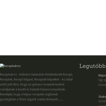
Legutóbb
Receptváros - Kulináris kalandok mindenkinek! Recept,
Majon
Receptek, Recept képpel, Receptek képekkel - Az oldal
Egy eg
azért jött létre, hogy az igényes receptek kedvet
húsok
csináljanak a kezdő és haladó háziasszonyoknak.
Reméljük, hogy a képes receptek segítenek
Shaks
gazdagítani a főzni vágyók szakácskönyvét.......
Imádo