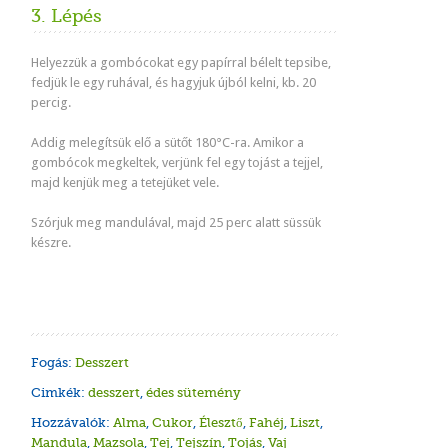
3. Lépés
Helyezzük a gombócokat egy papírral bélelt tepsibe,
fedjük le egy ruhával, és hagyjuk újból kelni, kb. 20
percig.
Juhtúr
Fánk s
Glutén
Fahéjas
Szénhid
Addig melegítsük elő a sütőt 180°C-ra. Amikor a
gombócok megkeltek, verjünk fel egy tojást a tejjel,
majd kenjük meg a tetejüket vele.
Szórjuk meg mandulával, majd 25 perc alatt süssük
készre.
Fogás:
Desszert
Cimkék:
desszert
,
édes sütemény
Hozzávalók:
Alma
,
Cukor
,
Élesztő
,
Fahéj
,
Liszt
,
Mandula
,
Mazsola
,
Tej
,
Tejszín
,
Tojás
,
Vaj