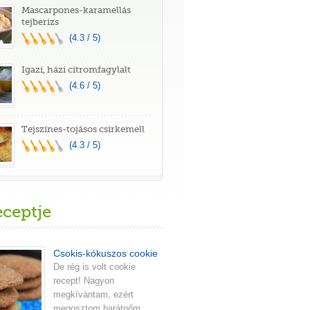
Mascarpones-karamellás
tejberizs
(4.3 / 5)
Igazi, házi citromfagylalt
(4.6 / 5)
Tejszínes-tojásos csirkemell
(4.3 / 5)
eceptje
Csokis-kókuszos cookie
De rég is volt cookie
recept! Nagyon
megkívántam, ezért
megosztom barátnőm