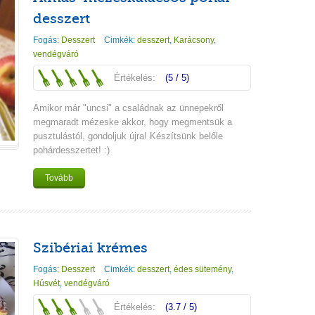
desszert
Fogás:
Desszert
Cimkék:
desszert
,
Karácsony
,
vendégváró
Értékelés:
(5 / 5)
Amikor már "uncsi" a családnak az ünnepekről
megmaradt mézeske akkor, hogy megmentsük a
pusztulástól, gondoljuk újra! Készítsünk belőle
pohárdesszertet! :)
Tovább
Szibériai krémes
Fogás:
Desszert
Cimkék:
desszert
,
édes sütemény
,
Húsvét
,
vendégváró
Értékelés:
(3.7 / 5)