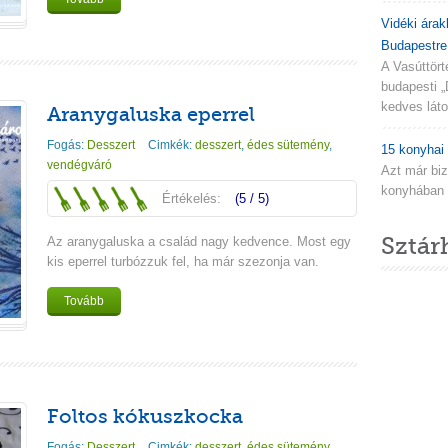
Vidéki árak
Budapestre.
A Vasúttör
budapesti „
kedves látog
Aranygaluska eperrel
Fogás:
Desszert
Cimkék:
desszert
,
édes sütemény
,
15 konyhai 
vendégváró
Azt már biz
konyhában n
Értékelés:
(5 / 5)
Sztár
Az aranygaluska a család nagy kedvence. Most egy
kis eperrel turbózzuk fel, ha már szezonja van.
Tovább
Foltos kókuszkocka
Fogás:
Desszert
Cimkék:
desszert
,
édes sütemény
,