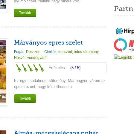
gyümölccsel. Nálunk nagy sikere volt.
Partn
Tovább
Márványos epres szelet
Fogás:
Desszert
Cimkék:
desszert
,
édes sütemény
,
Húsvét
,
vendégváró
Értékelés:
(5 / 5)
Ez egy csodafinom sütemény. Már nagyon várom az
eperszezont, hogy készíthessem.
Tovább
Almás-mézeskalácsos pohár