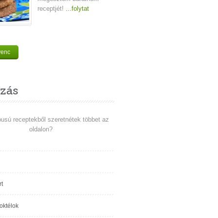
receptjét!
...folytat
venc
zás
pusú receptekből szeretnétek többet az
oldalon?
t
koktélok