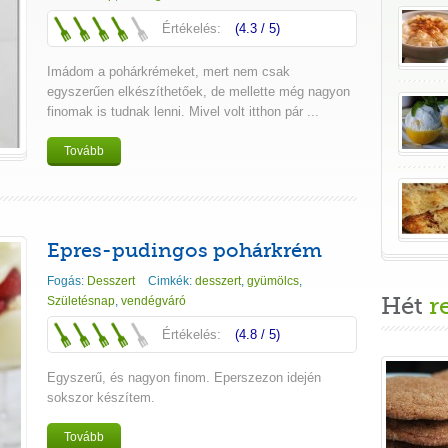
Értékelés:
(4.3 / 5)
Imádom a pohárkrémeket, mert nem csak
egyszerűen elkészíthetőek, de mellette még nagyon
finomak is tudnak lenni. Mivel volt itthon pár ...
Tovább
Epres-pudingos pohárkrém
Fogás:
Desszert
Cimkék:
desszert
,
gyümölcs
,
Hét
r
Születésnap
,
vendégváró
Értékelés:
(4.8 / 5)
Egyszerű, és nagyon finom. Eperszezon idején
sokszor készítem.
Tovább