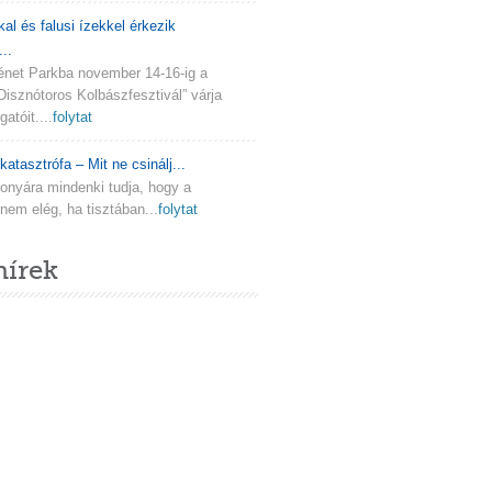
kal és falusi ízekkel érkezik
..
ténet Parkba november 14-16-ig a
Disznótoros Kolbászfesztivál” várja
atóit....
folytat
katasztrófa – Mit ne csinálj...
onyára mindenki tudja, hogy a
em elég, ha tisztában...
folytat
hírek