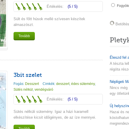
Fogyókú
Értékelés:
(5 / 5)
Sült és főtt húsok mellé szívesen készítek
Betöltés 
almaszószt.
Tovább
Plety
Éleszd fel 
A tészta le
régóta rész
3bit szelet
Népligeti M
Fogás:
Desszert
Cimkék:
desszert
,
édes sütemény
,
Nincs még 
Sütés nélkül
,
vendégváró
egy ötletün
Értékelés:
(5 / 5)
Új helyszín
Sütés nélküli sütemény. Igaz a házi karamell
Hazai és n
elkészítése kicsit időigényes, de az íze mennyei.
kóstolhatu
megrendezés
Tovább