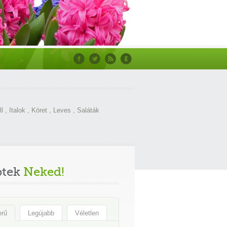
ll
,
Italok
,
Köret
,
Leves
,
Saláták
ptek
Neked!
erű
Legújabb
Véletlen