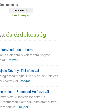
rás receptek
Eredmények
...
ka
és érdekesség
a konyhád – süss bátran...
lke, az élesztő A kelt tészta nagyon
e az...
folytat
ajális Dévényi Tibi bácsival
programod május 1-re? Mert nekünk van
k! Gyertek el...
folytat
en tripláz a Budapesti Halfesztivál
emzetközi különlegességeket is
nk februárban Harmadik alkalommal kerül
re február...
folytat