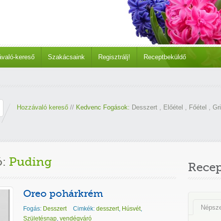
való-kereső
Szakácsaink
Regisztrálj!
Receptbeküldő
Hozzávaló kereső
//
Kedvenc Fogások:
Desszert
,
Előétel
,
Főétel
,
Gri
ó:
Puding
Rece
Oreo pohárkrém
Népsz
Fogás:
Desszert
Cimkék:
desszert
,
Húsvét
,
Születésnap
,
vendégváró