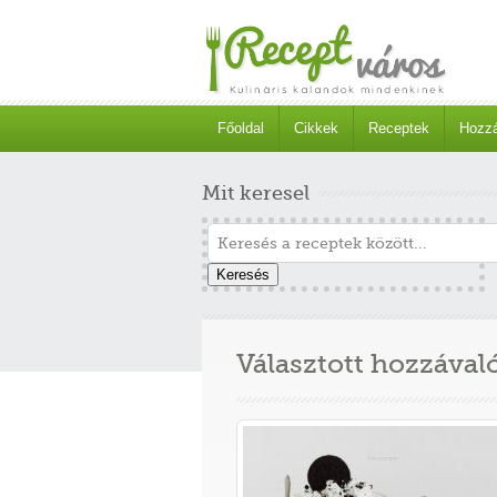
Főoldal
Cikkek
Receptek
Hozzá
Mit keresel
Keresés
Választott hozzával