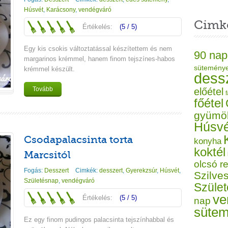
Húsvét
,
Karácsony
,
vendégváró
Cimk
Értékelés:
(5 / 5)
Egy kis csokis változtatással készítettem és nem
90 nap
margarinos krémmel, hanem finom tejszínes-habos
sütemény
krémmel készült.
dess
Tovább
előétel
f
főétel
gyümö
Húsvé
Csodapalacsinta torta
konyha
koktél
Marcsitól
olcsó r
Fogás:
Desszert
Cimkék:
desszert
,
Gyerekzsúr
,
Húsvét
,
Szilves
Születésnap
,
vendégváró
Szüle
ve
Értékelés:
(5 / 5)
nap
süte
Ez egy finom pudingos palacsinta tejszínhabbal és