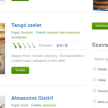
Tangó szelet
Heti ked
Fogás:
Desszert
Cimkék:
desszert
,
édes sütemény
,
vendégváró
Szava
Értékelés:
(2.6 / 5)
Nagyon finom, krémes sütemény. Összejövetelekre,
Melyik tí
születésnapra, ballagásra is készülhet.
Előétel
Tovább
Főétel
Desszer
Almaszósz Gizitől
Italok, 
Fogás:
Köret
Cimkék:
almaszósz