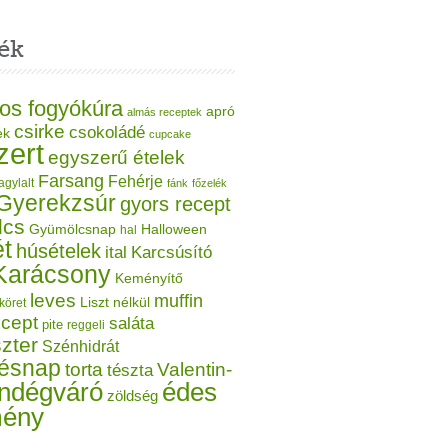
ék
os fogyókúra
apró
almás receptek
csirke
csokoládé
ek
cupcake
zert
egyszerű ételek
Farsang
Fehérje
agylalt
fánk
főzelék
Gyerekzsúr
gyors recept
lcs
Gyümölcsnap
Halloween
hal
t
húsételek
ital
Karcsúsító
Karácsony
Keményítő
leves
muffin
Liszt nélkül
köret
ecept
saláta
pite
reggeli
zter
Szénhidrát
tésnap
torta
Valentin-
tészta
ndégváró
édes
zöldség
mény