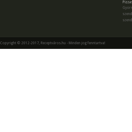
Pizza
Gyors
szend
szend
Copyright © 2012-2017, Receptváros.hu - Minden jog fenntartva!