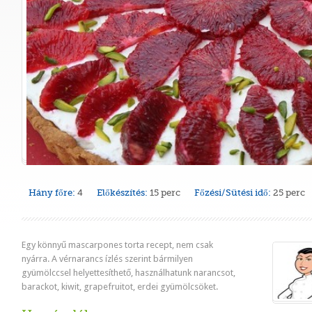
Hány főre:
4
Előkészítés:
15 perc
Főzési/Sütési idő:
25 perc
Egy könnyű mascarpones torta recept, nem csak
nyárra. A vérnarancs ízlés szerint bármilyen
gyümölccsel helyettesíthető, használhatunk narancsot,
barackot, kiwit, grapefruitot, erdei gyümölcsöket.