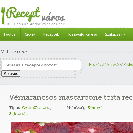
Főoldal
Cikkek
Receptek
Hozzávaló-kereső
Szakácsaink
Mit keresel
Hozzávaló kereső
//
Kedv
Keresés
Vérnarancsos mascarpone torta rec
Típus:
Gyümölcstorta
,
Nehézség:
Könnyű
Sajttorták