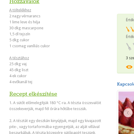
Hozzávalók
A töltelékhez
2 nagy vérnarancs
Érté
1 lime leve és héja
30 dkg mascarpone
1,5 dl tejszín
Érték
5 dkg cukor
1 csomag vaníliás cukor
A tésztához
3 sz
25 dkg vaj
45 dkg liszt
4 ek cukor
4 evőkanál tej
Kapcsol
Recept elkészítése
1. A sütőt előmelegítjük 180 °C-ra. A tészta összevalóit
összekeverjük, majd fél órára hőtűbe tesszük.
2. A tésztát egy deszkán kinyújtjuk, majd egy kivajazott
pite-, vagy tortaformába egyengetjük, az alját villával
beszurkáljuk. A tészta közepére sütőpapírt teszünk,