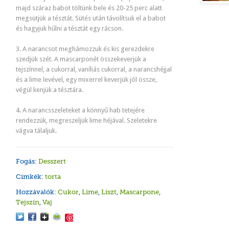
majd száraz babot töltünk bele és 20-25 perc alatt
megsütjük a tésztát. Sütés után távolítsuk el a babot
és hagyjuk hűlni a tésztát egy rácson.
3. A narancsot meghámozzuk és kis gerezdekre
szedjük szét. A mascarponét összekeverjük a
tejszínnel, a cukorral, vaníliás cukorral, a narancshéjjal
és a lime levével, egy mixerrel keverjük jól össze,
végül kenjük a tésztára.
4. A narancsszeleteket a könnyű hab tetejére
rendezzük, megreszeljük lime héjával. Szeletekre
vágva tálaljuk.
Fogás:
Desszert
Cimkék:
torta
Hozzávalók:
Cukor
,
Lime
,
Liszt
,
Mascarpone
,
Tejszín
,
Vaj
Save