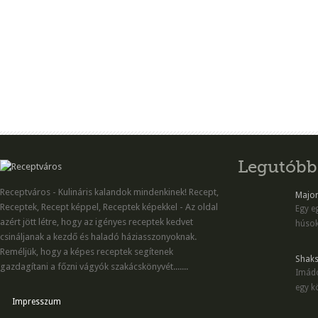
Legutóbb
Receptváros - Kulináris kalandok mindenkinek! Recept,
Majon
Receptek, Recept képpel, Receptek képekkel - Az oldal
Egy eg
azért jött létre, hogy az igényes receptek kedvet
húsok
csináljanak a kezdő és haladó háziasszonyoknak.
Reméljük, hogy a képes receptek segítenek
Shaks
gazdagítani a főzni vágyók szakácskönyvét.......
Imádo
egy kö
Impresszum