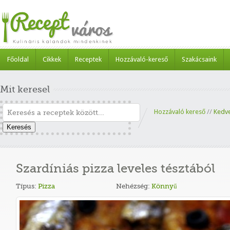
Főoldal
Cikkek
Receptek
Hozzávaló-kereső
Szakácsaink
Mit keresel
Hozzávaló kereső
//
Kedv
Keresés
Szardíniás pizza leveles tésztából
Típus:
Pizza
Nehézség:
Könnyű