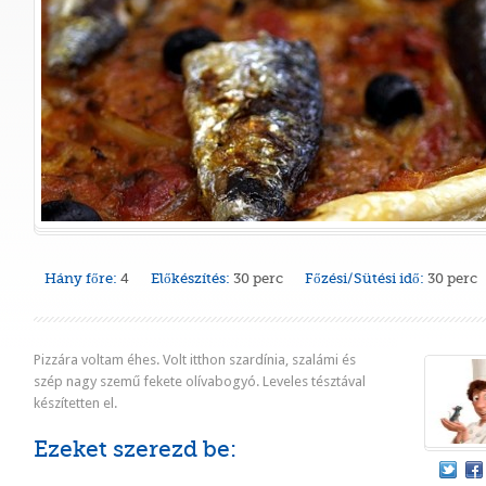
Hány főre:
4
Előkészítés:
30 perc
Főzési/Sütési idő:
30 perc
Pizzára voltam éhes. Volt itthon szardínia, szalámi és
szép nagy szemű fekete olívabogyó. Leveles tésztával
készítetten el.
Ezeket szerezd be: