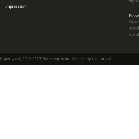
egy kö
Impresszum
Pizza
Gyors
szend
szend
Copyright © 2012-2017, Receptváros.hu - Minden jog fenntartva!