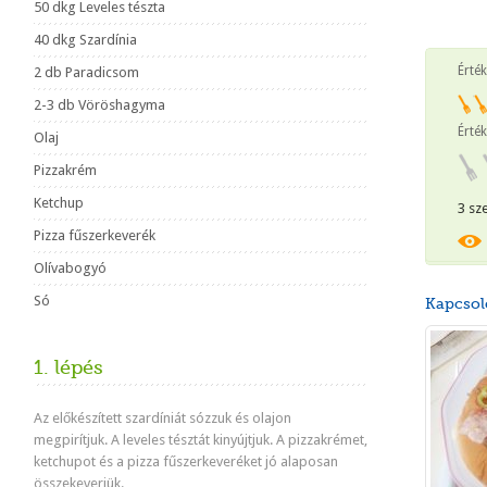
50 dkg Leveles tészta
40 dkg Szardínia
Érté
2 db Paradicsom
2-3 db Vöröshagyma
Érték
Olaj
Pizzakrém
Ketchup
3 sz
Pizza fűszerkeverék
Olívabogyó
Só
Kapcsol
1. lépés
Az előkészített szardíniát sózzuk és olajon
megpirítjuk. A leveles tésztát kinyújtjuk. A pizzakrémet,
ketchupot és a pizza fűszerkeveréket jó alaposan
összekeverjük.