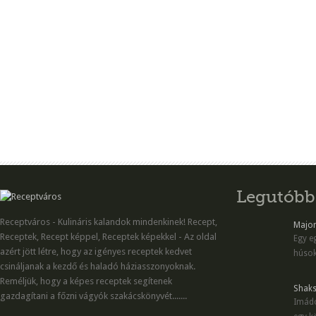
Legutóbb
Receptváros - Kulináris kalandok mindenkinek! Recept,
Majon
Receptek, Recept képpel, Receptek képekkel - Az oldal
Egy eg
azért jött létre, hogy az igényes receptek kedvet
húsok
csináljanak a kezdő és haladó háziasszonyoknak.
Reméljük, hogy a képes receptek segítenek
Shaks
gazdagítani a főzni vágyók szakácskönyvét.......
Imádo