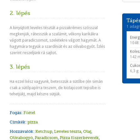
2. lépés
Tápér
1 adagr
A kinyújtott leveles tésztát a pizzakrémes szósszal
megkenjük, rátesszük a szalámit, vékony karikákra
Energ
vágott paradicsomot, szeletekre vágott hagymát. A
1048 
hagymára tegyük a szardíniát és az olívabogyót. Ízlés
Koles
szerint reszeljünk rá sajtot.
142 
Cuko
3. lépés
6,3 g
Ha ezzel kész vagyunk, betesszük a sütőbe (én simán
csak a sütőpapírra teszem, de kiolajozott tepsibe is
tehetjük), majd készre sütjük.
Fogás:
Főétel
Cimkék:
pizza
Hozzávalók:
Ketchup
,
Leveles tészta
,
Olaj
,
Olívabogyó
,
Paradicsom
,
Pizza fűszerkeverék
,