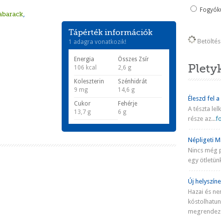
Fogyókú
abarack
,
Tápérték információk
Betöltés 
1 adagra vonatkozik!
Energia
Összes Zsír
Plety
106 kcal
2,6 g
Koleszterin
Szénhidrát
9 mg
14,6 g
Éleszd fel a
Cukor
Fehérje
A tészta lel
13,7 g
6 g
része az...
fo
Népligeti Ma
Nincs még 
egy ötletünk
Új helyszíne
Hazai és ne
kóstolhatu
megrendezé