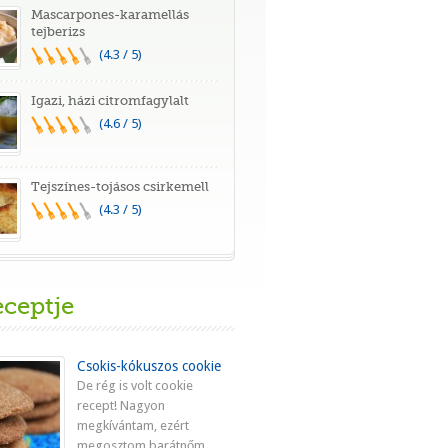
Mascarpones-karamellás
tejberizs
(4.3 / 5)
Igazi, házi citromfagylalt
(4.6 / 5)
Tejszínes-tojásos csirkemell
(4.3 / 5)
eceptje
Csokis-kókuszos cookie
De rég is volt cookie
recept! Nagyon
megkívántam, ezért
megosztom barátnőm