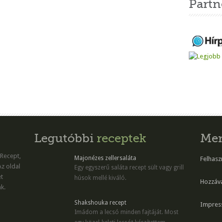
Partn
Legutóbbi
receptek
Me
 Recept,
Majonézes zellersaláta
Felhaszn
Az oldal
Egy egyszerű saláta recept sült vagy grill
et
húsok mellé kiváló.
Hozzáv
k.
Shakshouka recept
Impres
Imádom a lecsó minden fajtáját. Most