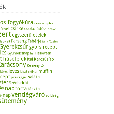
ék
os fogyókúra
almás receptek
csirke
csokoládé
mények
cupcake
zert
egyszerű ételek
Farsang
Fehérje
fagylalt
fánk
főzelék
Gyerekzsúr
gyors recept
lcs
Gyümölcsnap
Halloween
hal
t
húsételek
ital
Karcsúsító
Karácsony
Keményítő
leves
muffin
Liszt nélkül
köret
ecept
saláta
pite
reggeli
zter
Szénhidrát
tésnap
torta
tészta
vendégváró
n-nap
zöldség
sütemény