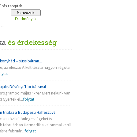
rás receptek
Eredmények
...
ka
és érdekesség
 konyhád – süss bátran...
ke, az élesztő A kelt tészta nagyon régóta
lytat
jális Dévényi Tibi bácsival
programod május 1-re? Mert nekünk van
! Gyertek el...
folytat
n tripláz a Budapesti Halfesztivál
mzetközi különlegességeket is
nk februárban Harmadik alkalommal kerül
sre február...
folytat