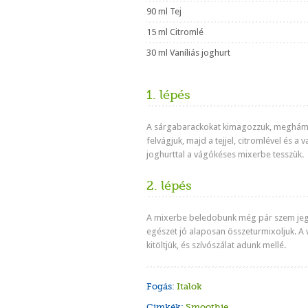
90 ml Tej
15 ml Citromlé
30 ml Vaníliás joghurt
1. lépés
A sárgabarackokat kimagozzuk, meghám
felvágjuk, majd a tejjel, citromlével és a v
joghurttal a vágókéses mixerbe tesszük.
2. lépés
A mixerbe beledobunk még pár szem jeg
egészet jó alaposan összeturmixoljuk. A
kitöltjük, és szívószálat adunk mellé.
Fogás:
Italok
Cimkék:
Smoothie