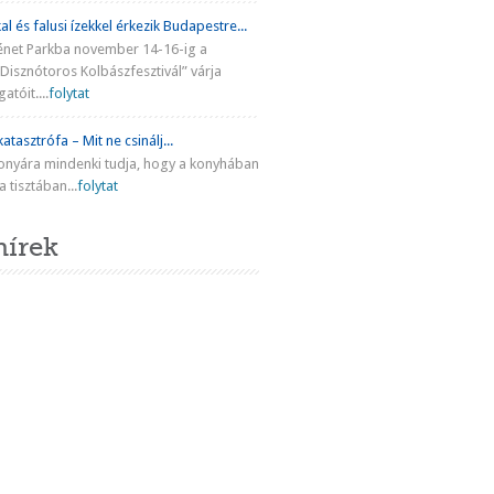
al és falusi ízekkel érkezik Budapestre...
énet Parkba november 14-16-ig a
Disznótoros Kolbászfesztivál” várja
atóit....
folytat
atasztrófa – Mit ne csinálj...
onyára mindenki tudja, hogy a konyhában
 tisztában...
folytat
hírek