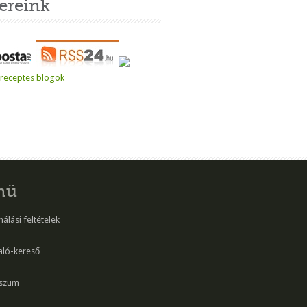
ereink
nü
álási feltételek
aló-kereső
szum