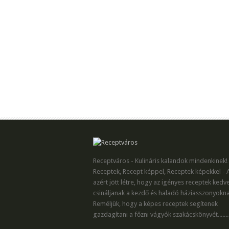
Receptváros - Kulináris kalandok mindenkinek!
Receptek, Recept képpel, Receptek képekkel - 
azért jött létre, hogy az igényes receptek kedv
csináljanak a kezdő és haladó háziasszonyokna
Reméljük, hogy a képes receptek segítenek
gazdagítani a főzni vágyók szakácskönyvét.......