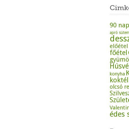
Cimk
90 nap
apró süte
dess
előétel
főétel
gyümö
Húsvé
konyha
koktél
olcsó r
Szilves
Szüle
Valenti
édes 