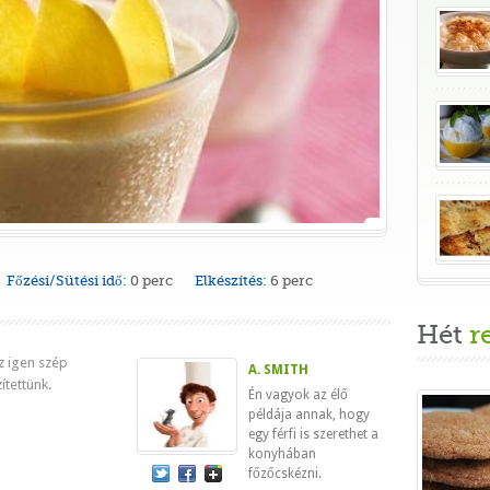
Főzési/Sütési idő:
0 perc
Elkészítés:
6 perc
Hét
r
z igen szép
A. SMITH
ítettünk.
Én vagyok az élő
példája annak, hogy
egy férfi is szerethet a
konyhában
főzőcskézni.