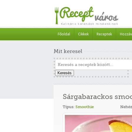
Főoldal
Cikkek
Receptek
Hozzáv
Mit keresel
Keresés
Sárgabarackos smo
Típus:
Smoothie
Nehéz