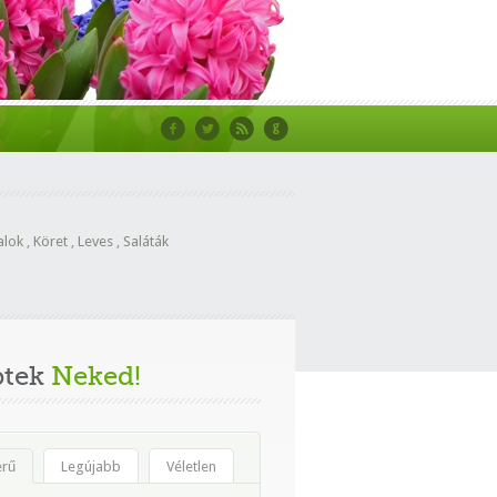
alok
,
Köret
,
Leves
,
Saláták
ptek
Neked!
erű
Legújabb
Véletlen