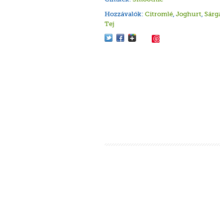
Hozzávalók:
Citromlé
,
Joghurt
,
Sárg
Tej
Save