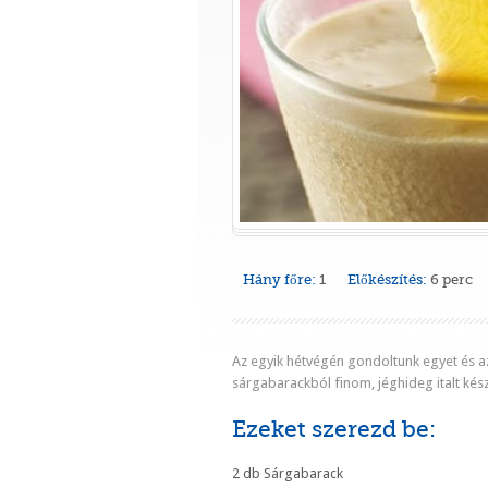
Hány főre:
1
Előkészítés:
6 perc
Az egyik hétvégén gondoltunk egyet és a
sárgabarackból finom, jéghideg italt kész
Ezeket szerezd be:
2 db Sárgabarack