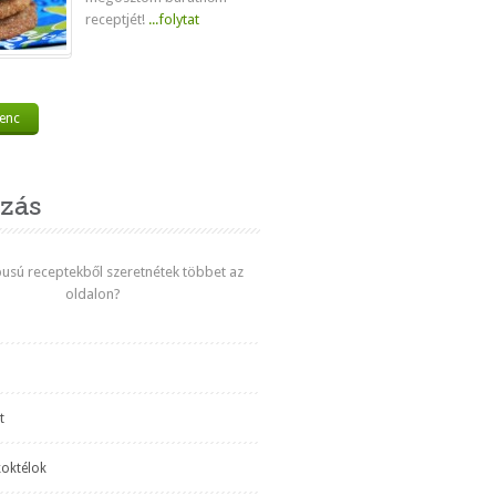
receptjét!
...folytat
venc
zás
ípusú receptekből szeretnétek többet az
oldalon?
t
koktélok