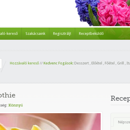
aló-kereső
Szakácsaink
Regisztrálj!
Receptbeküldő
Hozzávaló kereső
//
Kedvenc Fogások:
Desszert
,
Előétel
,
Főétel
,
Grill
,
It
othie
Rece
ség:
Könnyű
Népsz