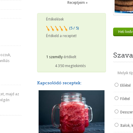
Receptjeim »
Értékelések
(5 / 5)
Heti ked
Értékeld a receptet!
Szava
ozzuk,
1 személy
értékelt
aníliás
4 350 megtekintés
Melyik t
Kapcsolódó receptek:
Előétel
et, majd az
Főétel
 végén
Desszer
Italok, 