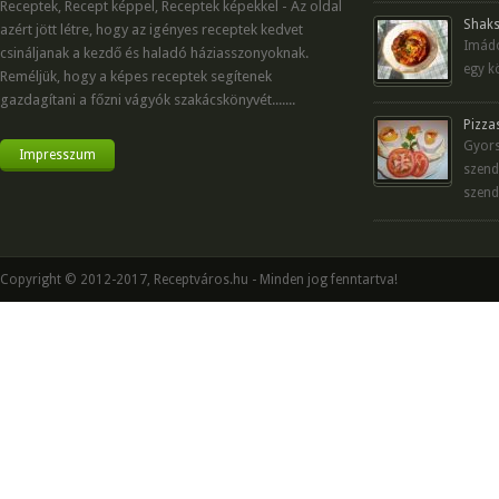
Receptek, Recept képpel, Receptek képekkel - Az oldal
Shaks
azért jött létre, hogy az igényes receptek kedvet
Imádo
csináljanak a kezdő és haladó háziasszonyoknak.
egy kö
Reméljük, hogy a képes receptek segítenek
gazdagítani a főzni vágyók szakácskönyvét.......
Pizza
Gyors
Impresszum
szend
szend
Copyright © 2012-2017, Receptváros.hu - Minden jog fenntartva!