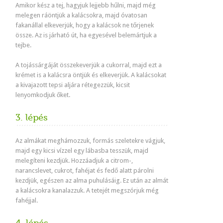
Amikor kész a tej, hagyjuk lejjebb hűlni, majd még
melegen ráöntjük a kalácsokra, majd óvatosan
fakanállal elkeverjük, hogy a kalácsok ne tőrjenek
össze. Az is járható út, ha egyesével belemártjuk a
tejbe.
A tojássárgáját összekeverjük a cukorral, majd ezt a
krémet is a kalácsra öntjük és elkeverjük. A kalácsokat
a kivajazott tepsi aljára rétegezzük, kicsit
lenyomkodjuk őket.
3. lépés
Az almákat meghámozzuk, formás szeletekre vágjuk,
majd egy kicsi vízzel egy lábasba tesszük, majd
melegíteni kezdjük. Hozzáadjuk a citrom-,
narancslevet, cukrot, fahéjat és fedő alatt párolni
kezdjük, egészen az alma puhulásáig. Ez után az almát
a kalácsokra kanalazzuk. A tetejét megszórjuk még
fahéjjal.