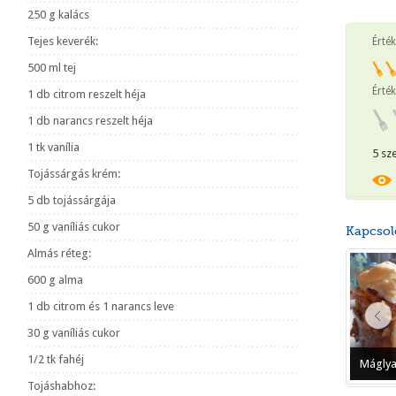
250 g kalács
Tejes keverék:
Érté
500 ml tej
Érték
1 db citrom reszelt héja
1 db narancs reszelt héja
1 tk vanília
5 sz
Tojássárgás krém:
5 db tojássárgája
50 g vaníliás cukor
Kapcsol
Almás réteg:
600 g alma
1 db citrom és 1 narancs leve
30 g vaníliás cukor
1/2 tk fahéj
Máglya
Tojáshabhoz: