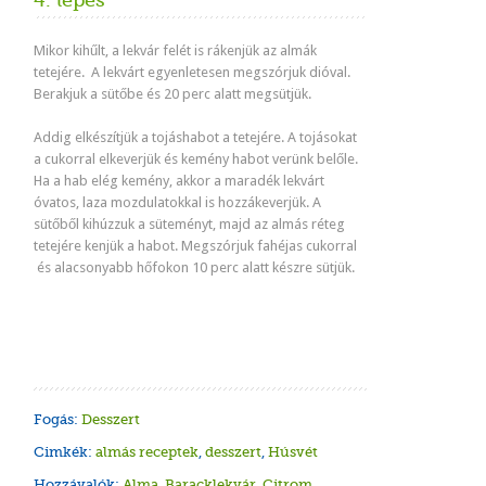
4. lépés
Mikor kihűlt, a lekvár felét is rákenjük az almák
tetejére. A lekvárt egyenletesen megszórjuk dióval.
Berakjuk a sütőbe és 20 perc alatt megsütjük.
Addig elkészítjük a tojáshabot a tetejére. A tojásokat
a cukorral elkeverjük és kemény habot verünk belőle.
Ha a hab elég kemény, akkor a maradék lekvárt
óvatos, laza mozdulatokkal is hozzákeverjük. A
sütőből kihúzzuk a süteményt, majd az almás réteg
tetejére kenjük a habot. Megszórjuk fahéjas cukorral
és alacsonyabb hőfokon 10 perc alatt készre sütjük.
Fogás:
Desszert
Cimkék:
almás receptek
,
desszert
,
Húsvét
Hozzávalók:
Alma
,
Baracklekvár
,
Citrom
,