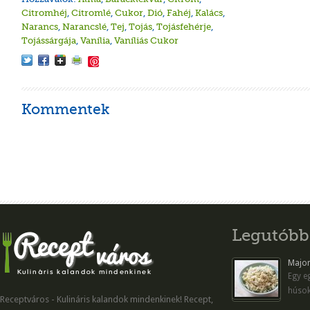
Citromhéj
,
Citromlé
,
Cukor
,
Dió
,
Fahéj
,
Kalács
,
Narancs
,
Narancslé
,
Tej
,
Tojás
,
Tojásfehérje
,
Tojássárgája
,
Vanília
,
Vaníliás Cukor
Save
Kommentek
Legutóbb
Majon
Egy eg
húsok
Receptváros - Kulináris kalandok mindenkinek! Recept,