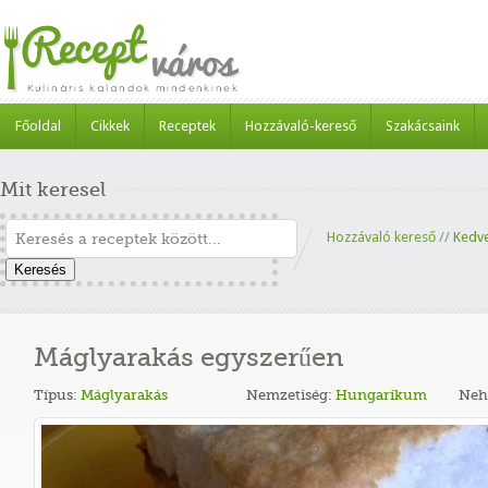
Főoldal
Cikkek
Receptek
Hozzávaló-kereső
Szakácsaink
Mit keresel
Hozzávaló kereső
//
Kedv
Keresés
Máglyarakás egyszerűen
Típus:
Máglyarakás
Nemzetiség:
Hungarikum
Neh