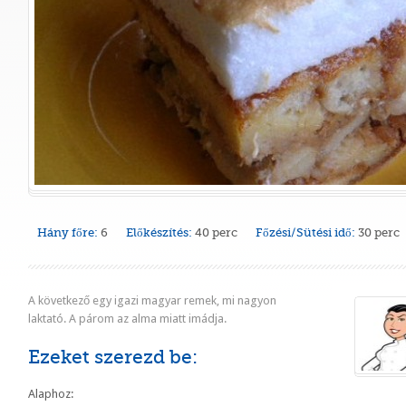
Hány főre:
6
Előkészítés:
40 perc
Főzési/Sütési idő:
30 perc
A következő egy igazi magyar remek, mi nagyon
laktató. A párom az alma miatt imádja.
Ezeket szerezd be:
Alaphoz: