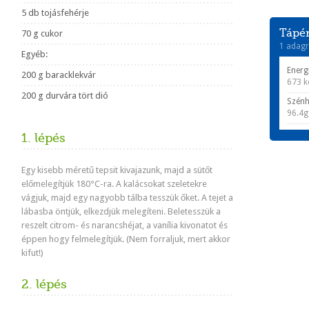
5 db tojásfehérje
Tápér
70 g cukor
1 adagr
Egyéb:
Energ
200 g baracklekvár
673 k
200 g durvára tört dió
Szénh
96.4g
1. lépés
Egy kisebb méretű tepsit kivajazunk, majd a sütőt
előmelegítjük 180°C-ra. A kalácsokat szeletekre
vágjuk, majd egy nagyobb tálba tesszük őket. A tejet a
lábasba öntjük, elkezdjük melegíteni. Beletesszük a
reszelt citrom- és narancshéjat, a vanília kivonatot és
éppen hogy felmelegítjük. (Nem forraljuk, mert akkor
kifut!)
2. lépés