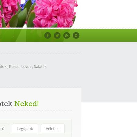
alok
,
Köret
,
Leves
,
Saláták
ptek
Neked!
erű
Legújabb
Véletlen