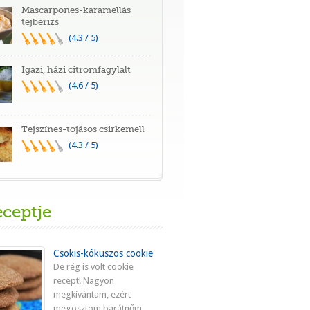
Mascarpones-karamellás
tejberizs
(4.3 / 5)
Igazi, házi citromfagylalt
(4.6 / 5)
Tejszínes-tojásos csirkemell
(4.3 / 5)
eceptje
Csokis-kókuszos cookie
De rég is volt cookie
recept! Nagyon
megkívántam, ezért
megosztom barátnőm