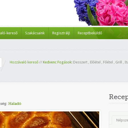
aló-kereső
Szakácsaink
Regisztrálj!
Receptbeküldő
Hozzávaló kereső
//
Kedvenc Fogások:
Desszert
,
Előétel
,
Főétel
,
Grill
,
It
Rece
ség:
Haladó
Népsz