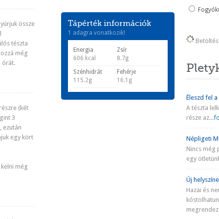
Fogyókú
Tápérték információk
gyúrjuk össze
1 adagra vonatkozik!
l
Betöltés 
lós tészta
Energia
Zsír
 hozzá még
606 kcal
8.7g
1 órát.
Plety
Szénhidrát
Fehérje
115.2g
16.1g
Éleszd fel a
részre (két
A tészta lel
gint 3
része az...
fo
, ezután
juk egy kört
Népligeti Ma
Nincs még 
egy ötletünk
 kelni még
Új helyszíne
Hazai és ne
kóstolhatu
megrendezé