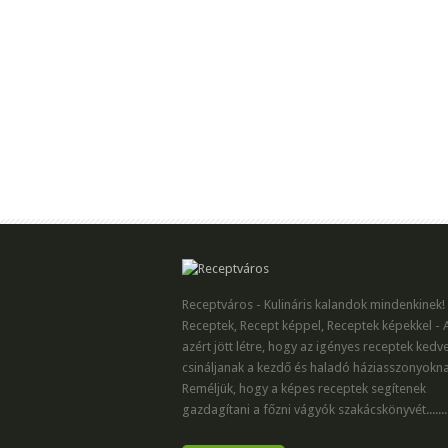
Receptváros - Kulináris kalandok mindenkinek!
Receptek, Recept képpel, Receptek képekkel - 
azért jött létre, hogy az igényes receptek kedv
csináljanak a kezdő és haladó háziasszonyokna
Reméljük, hogy a képes receptek segítenek
gazdagítani a főzni vágyók szakácskönyvét.......