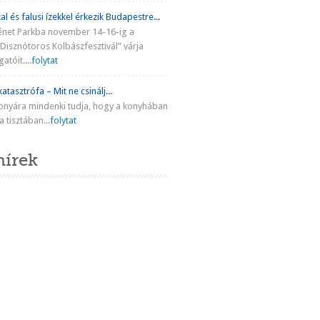
al és falusi ízekkel érkezik Budapestre...
énet Parkba november 14-16-ig a
Disznótoros Kolbászfesztivál” várja
atóit....
folytat
atasztrófa – Mit ne csinálj...
onyára mindenki tudja, hogy a konyhában
 tisztában...
folytat
hírek