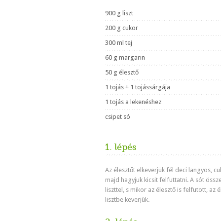
900 g liszt
200 g cukor
300 ml tej
60 g margarin
50 g élesztő
1 tojás + 1 tojássárgája
1 tojás a lekenéshez
csipet só
1. lépés
Az élesztőt elkeverjük fél deci langyos, cuk
majd hagyjuk kicsit felfuttatni. A sót össz
liszttel, s mikor az élesztő is felfutott, az 
lisztbe keverjük.