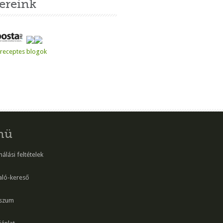
ereink
nü
álási feltételek
aló-kereső
szum