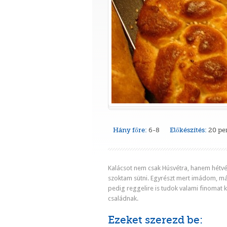
Hány főre:
6-8
Előkészítés:
20 pe
Kalácsot nem csak Húsvétra, hanem hétvé
szoktam sütni. Egyrészt mert imádom, má
pedig reggelire is tudok valami finomat k
családnak.
Ezeket szerezd be: