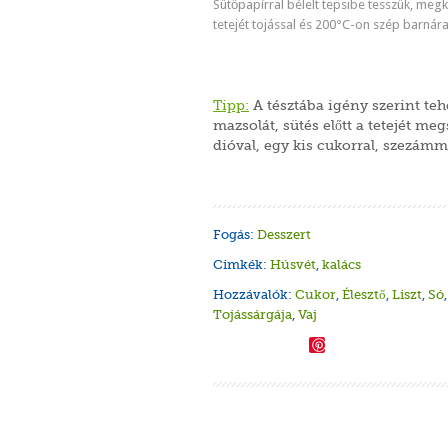
Sütőpapírral bélelt tepsibe tesszük, megk
tetejét tojással és 200°C-on szép barnára
Tipp:
A tésztába igény szerint te
mazsolát, sütés előtt a tetejét me
dióval, egy kis cukorral, szezámm
Fogás:
Desszert
Cimkék:
Húsvét
,
kalács
Hozzávalók:
Cukor
,
Élesztő
,
Liszt
,
Só
Tojássárgája
,
Vaj
Save