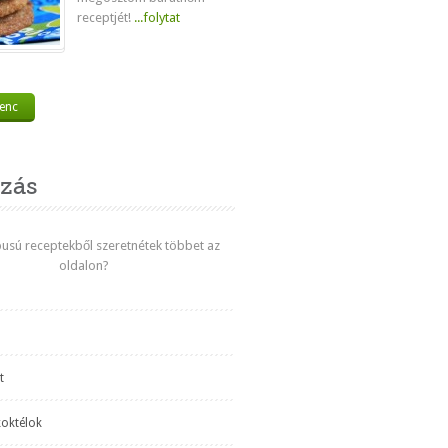
receptjét!
...folytat
venc
zás
ípusú receptekből szeretnétek többet az
oldalon?
t
koktélok