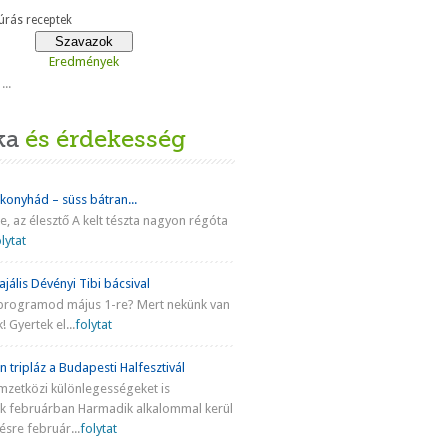
rás receptek
Eredmények
...
ka
és érdekesség
 konyhád – süss bátran...
ke, az élesztő A kelt tészta nagyon régóta
lytat
jális Dévényi Tibi bácsival
programod május 1-re? Mert nekünk van
! Gyertek el...
folytat
n tripláz a Budapesti Halfesztivál
mzetközi különlegességeket is
nk februárban Harmadik alkalommal kerül
sre február...
folytat