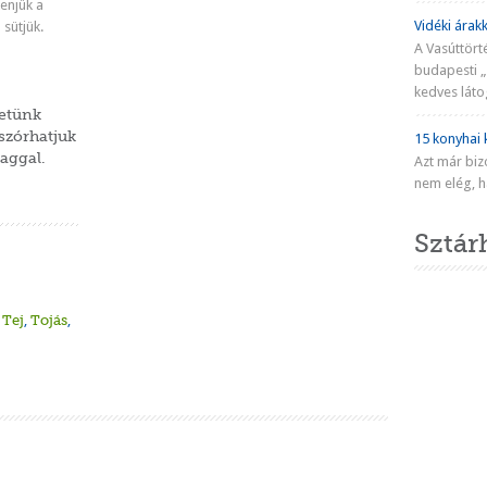
enjük a
Vidéki árakk
 sütjük.
A Vasúttört
budapesti „
kedves látog
Fahéjas kalács
Diós-ananászos kalács
Hokkaido kalács
Fahéjas napkalács
Pihe-puha foszlós kalács
hetünk
gszórhatjuk
15 konyhai k
aggal.
Azt már biz
nem elég, ha
Sztár
,
Tej
,
Tojás
,