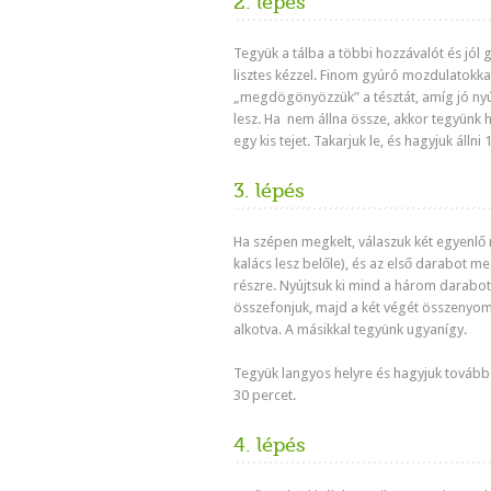
2. lépés
Tegyük a tálba a többi hozzávalót és jól 
lisztes kézzel. Finom gyúró mozdulatokka
„megdögönyözzük” a tésztát, amíg jó nyú
lesz. Ha nem állna össze, akkor tegyünk
egy kis tejet. Takarjuk le, és hagyjuk állni 
3. lépés
Ha szépen megkelt, válaszuk két egyenlő 
kalács lesz belőle), és az első darabot me
részre. Nyújtsuk ki mind a három darabot
összefonjuk, majd a két végét összenyom
alkotva. A másikkal tegyünk ugyanígy.
Tegyük langyos helyre és hagyjuk tovább
30 percet.
4. lépés