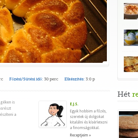
rc
Főzési/Sütési idő:
30 perc
Elkészítés:
3:0 p
Hét
r
géken is
E.J.S.
srészt
Egyik hobbim a főzés,
észíteni a
szeretek új dolgokat
kitalálni és kísérletezni
a finomságokkal.
Receptjeim »