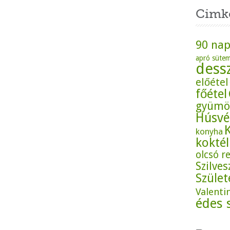
Cimk
90 nap
apró süte
dess
előétel
főétel
gyümö
Húsvé
konyha
koktél
olcsó r
Szilves
Szüle
Valenti
édes 