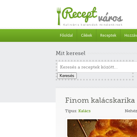
Főoldal
Cikkek
Receptek
Hozzáv
Mit keresel
Keresés
Finom kalácskarika
Típus:
Kalács
Nehéz