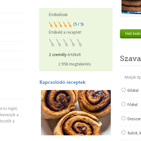
Értékelések
(5 / 5)
Értékeld a receptet!
Heti ked
2 személy
értékelt
Szava
2 958 megtekintés
Melyik t
Kapcsolódó receptek:
Előétel
Főétel
ros tejjel,
ekeverjük a
Desszer
élesztőt a
Italok, 