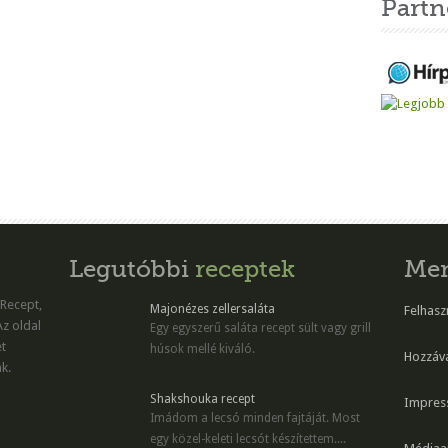
Partn
Legutóbbi
receptek
Me
 Recept,
Majonézes zellersaláta
Felhaszn
Az oldal
Egy egyszerű saláta recept sült vagy grill
et
húsok mellé kiváló.
Hozzáv
k.
Shakshouka recept
Impres
Imádom a lecsó minden fajtáját. Most
egy közel-keleti lecsót készítettem....