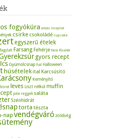
ék
os fogyókúra
almás receptek
csirke
csokoládé
mények
cupcake
zert
egyszerű ételek
Farsang
Fehérje
fagylalt
fánk
főzelék
Gyerekzsúr
gyors recept
lcs
Gyümölcsnap
Halloween
hal
t
húsételek
ital
Karcsúsító
Karácsony
Keményítő
leves
muffin
Liszt nélkül
köret
ecept
saláta
pite
reggeli
zter
Szénhidrát
tésnap
torta
tészta
vendégváró
n-nap
zöldség
sütemény