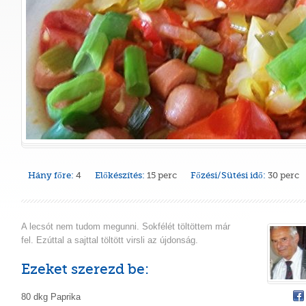
Hány főre:
4
Előkészítés:
15 perc
Főzési/Sütési idő:
30 perc
A lecsót nem tudom megunni. Sokfélét töltöttem már
fel. Ezúttal a sajttal töltött virsli az újdonság.
Ezeket szerezd be:
80 dkg Paprika