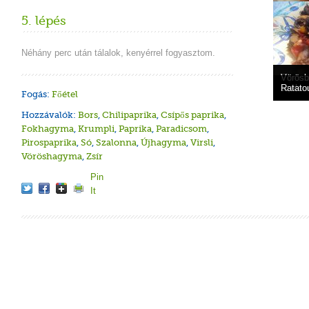
5. lépés
Néhány perc után tálalok, kenyérrel fogyasztom.
Pipera
Vörösbo
Shaksh
Lecsós
tojássa
szalon
Ratatou
Fogás:
Főétel
Hozzávalók:
Bors
,
Chilipaprika
,
Csípős paprika
,
Fokhagyma
,
Krumpli
,
Paprika
,
Paradicsom
,
Pirospaprika
,
Só
,
Szalonna
,
Újhagyma
,
Virsli
,
Vöröshagyma
,
Zsír
Pin
It