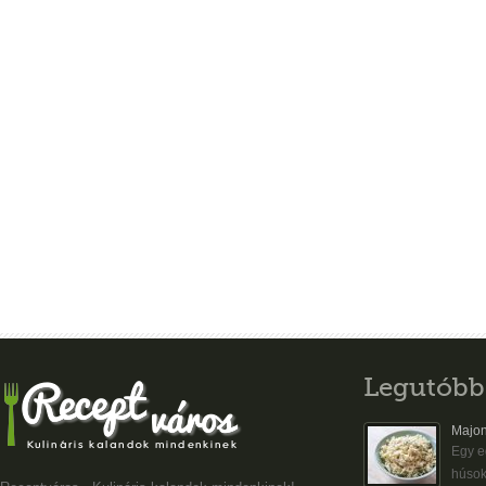
Legutóbb
Majon
Egy eg
húsok