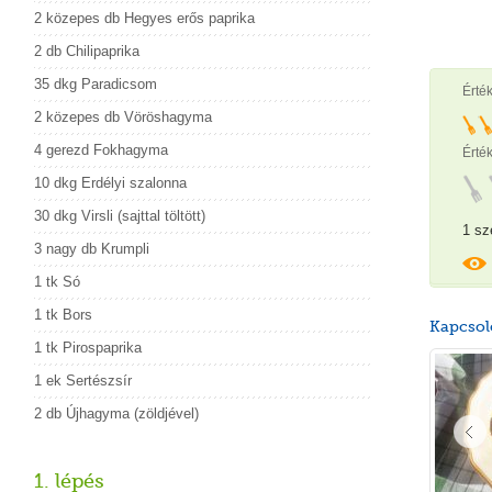
2 közepes db Hegyes erős paprika
2 db Chilipaprika
35 dkg Paradicsom
Érté
2 közepes db Vöröshagyma
4 gerezd Fokhagyma
Érték
10 dkg Erdélyi szalonna
30 dkg Virsli (sajttal töltött)
1 sz
3 nagy db Krumpli
1 tk Só
1 tk Bors
Kapcsol
1 tk Pirospaprika
1 ek Sertészsír
2 db Újhagyma (zöldjével)
1. lépés