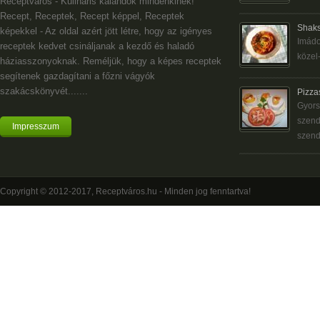
Receptváros - Kulináris kalandok mindenkinek!
Recept, Receptek, Recept képpel, Receptek
Shaks
képekkel - Az oldal azért jött létre, hogy az igényes
Imádo
receptek kedvet csináljanak a kezdő és haladó
közel-
háziasszonyoknak. Reméljük, hogy a képes receptek
segítenek gazdagítani a főzni vágyók
szakácskönyvét.......
Pizza
Gyors
szend
Impresszum
szend
Copyright © 2012-2017, Receptváros.hu - Minden jog fenntartva!