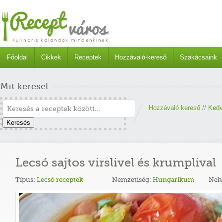
Főoldal
Cikkek
Receptek
Hozzávaló-kereső
Szakácsaink
Mit keresel
Hozzávaló kereső
//
Kedv
Keresés
Lecsó sajtos virslivel és krumplival
Típus:
Lecsó receptek
Nemzetiség:
Hungarikum
Neh