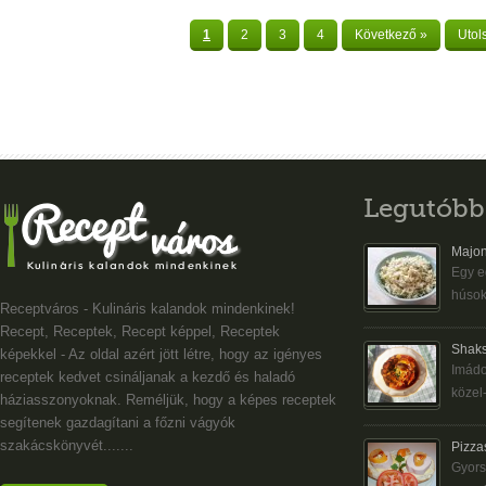
1
2
3
4
Következő »
Utol
Legutóbb
Majon
Egy eg
húsok
Receptváros - Kulináris kalandok mindenkinek!
Recept, Receptek, Recept képpel, Receptek
Shaks
képekkel - Az oldal azért jött létre, hogy az igényes
Imádo
receptek kedvet csináljanak a kezdő és haladó
közel-
háziasszonyoknak. Reméljük, hogy a képes receptek
segítenek gazdagítani a főzni vágyók
szakácskönyvét.......
Pizza
Gyors