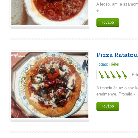
A lecsó, ami a számom
él.
Tovább
Pizza Ratatou
Fogás:
Főétel
Ért
A francia és az olasz 
eredménye. Próbáld ki,
Tovább