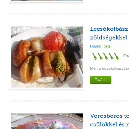
Lecsókolbász 
zöldségekkel
Fogás:
Főétel
Ért
Mert a lecsókolbászt n
Tovább
Vörösboros te
csülökkel és 