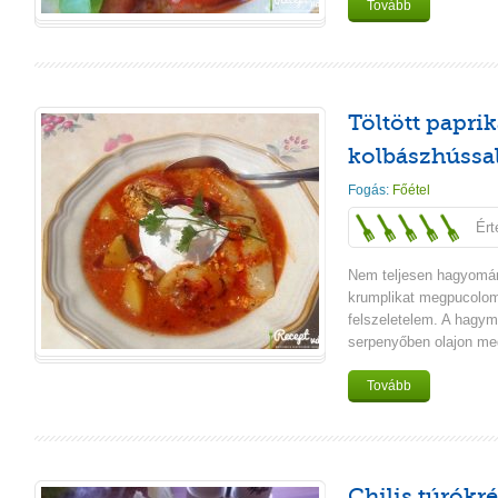
Tovább
Töltött papri
kolbászhússa
Fogás:
Főétel
Ért
Nem teljesen hagyomány
krumplikat megpucolom,
felszeletelem. A hagym
serpenyőben olajon me
Tovább
Chilis túrókr