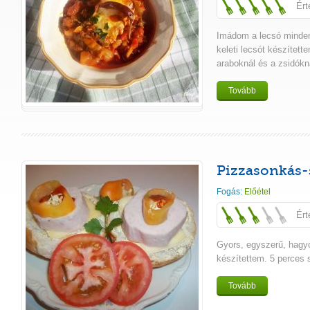
Ért
Imádom a lecsó minden 
keleti lecsót készített
araboknál és a zsidókná
Tovább
Pizzasonkás-
Fogás:
Előétel
Ért
Gyors, egyszerű, hag
készítettem. 5 perces 
Tovább