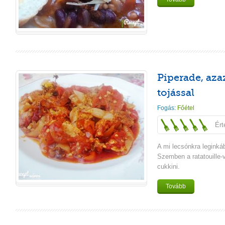
Piperade, aza
tojással
Fogás:
Főétel
Ért
A mi lecsónkra leginkáb
Szemben a ratatouille-
cukkini.
Tovább