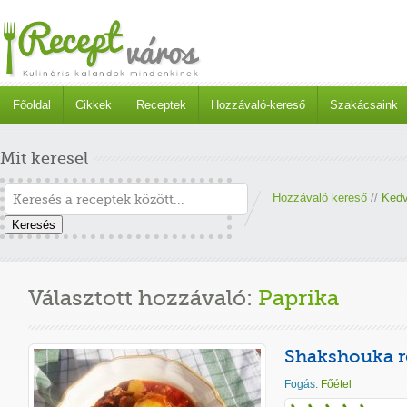
Főoldal
Cikkek
Receptek
Hozzávaló-kereső
Szakácsaink
Mit keresel
Hozzávaló kereső
//
Kedv
Keresés
Választott hozzávaló:
Paprika
Shakshouka r
Fogás:
Főétel