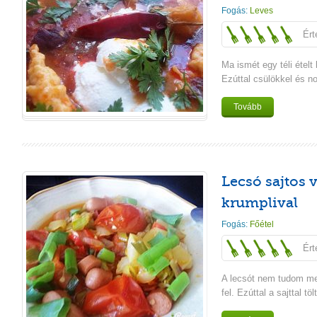
Fogás:
Leves
Ért
Ma ismét egy téli ételt
Ezúttal csülökkel és no
Tovább
Lecsó sajtos v
krumplival
Fogás:
Főétel
Ért
A lecsót nem tudom meg
fel. Ezúttal a sajttal töl