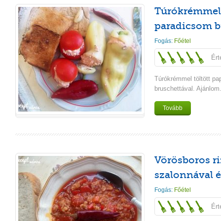
Túrókrémmel t
paradicsom b
Fogás:
Főétel
Ért
Túrókrémmel töltött pa
bruschettával. Ajánlom
Tovább
Vörösboros ri
szalonnával é
Fogás:
Főétel
Ért