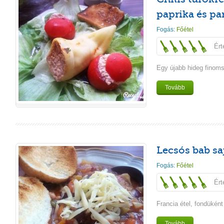
paprika és p
Fogás:
Főétel
Ért
Egy újabb hideg finom
Tovább
Lecsós bab saj
Fogás:
Főétel
Ért
Francia étel, fondüként
Tovább