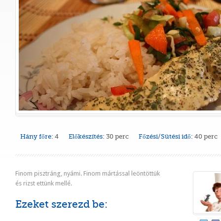
Hány főre:
4
Előkészítés:
30 perc
Főzési/Sütési idő:
40 perc
Finom pisztráng, nyámi. Finom mártással leöntöttük
és rizst ettünk mellé.
Ezeket szerezd be: