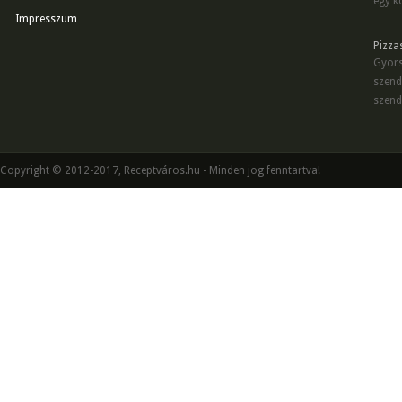
egy kö
Impresszum
Pizza
Gyors
szend
szend
Copyright © 2012-2017, Receptváros.hu - Minden jog fenntartva!