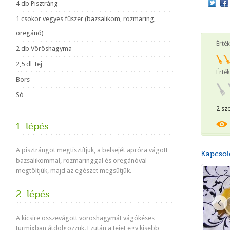
4 db Pisztráng
1 csokor vegyes fűszer (bazsalikom, rozmaring,
oregánó)
Érté
2 db Vöröshagyma
2,5 dl Tej
Érték
Bors
Só
2 sz
1. lépés
A pisztrángot megtisztítjuk, a belsejét apróra vágott
Kapcsol
bazsalikommal, rozmaringgal és oregánóval
megtöltjük, majd az egészet megsütjük.
2. lépés
A kicsire összevágott vöröshagymát vágókéses
turmixban átdolgozzuk. Ezután a tejet egy kisebb