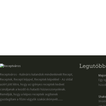
Legutóbb
Receptváros - Kulináris kalandok mindenkinek! Recept,
Majon
Receptek, Recept képpel, Receptek képekkel - Az oldal
Egy eg
azért jött létre, hogy az igényes receptek kedvet
húsok
csináljanak a kezdő és haladó háziasszonyoknak.
Reméljük, hogy a képes receptek segítenek
Shaks
gazdagítani a főzni vágyók szakácskönyvét.......
Imádo