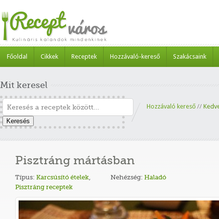
Főoldal
Cikkek
Receptek
Hozzávaló-kereső
Szakácsaink
Mit keresel
Hozzávaló kereső
//
Kedv
Keresés
Pisztráng mártásban
Típus:
Karcsúsító ételek
,
Nehézség:
Haladó
Pisztráng receptek