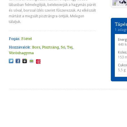
lábasban felmelegítjük, belekeverjük a hagymás pürét
és sóval, borssal ízlés szerint fűszerezzük. Az elkészült
mártást a megsült pisztrángra öntjük. Melegen
tálaljuk.
Tápér
1 adagr
Fogás:
Főétel
Energ
440 k
Hozzávalók:
Bors
,
Pisztráng
,
Só
,
Tej
,
Koles
Vöröshagyma
153 
Save
Cuko
5,5 g