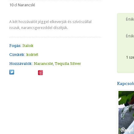
10 cl Narancslé
Érté
A két hozzávalót jéggel elkeverjük és szívószállal
isszuk, narancsgerezddel díszítjük.
Érték
Fogás:
Italok
Cimkék:
koktél
1 sz
Hozzávalók:
Narancslé
,
Tequila Silver
Save
Kapcsol