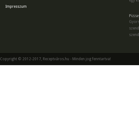
egy kö
Impresszum
Pizza
Gyors
szend
szend
Copyright © 2012-2017, Receptváros.hu - Minden jog fenntartva!