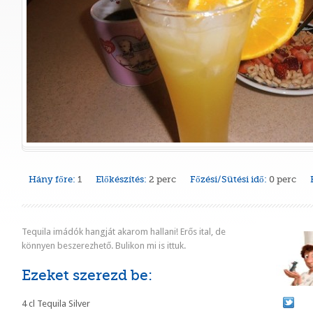
Hány főre:
1
Előkészítés:
2 perc
Főzési/Sütési idő:
0 perc
Tequila imádók hangját akarom hallani! Erős ital, de
könnyen beszerezhető. Bulikon mi is ittuk.
Ezeket szerezd be:
4 cl Tequila Silver