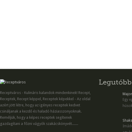
Legutóbb
Receptváros - Kulináris kalandok mindenkinek! Recept,
Majon
Receptek, Recept képpel, Receptek képekkel - Az oldal
Egy eg
azért jött létre, hogy az igényes receptek kedvet
húsok
csináljanak a kezdő és haladó háziasszonyoknak.
Reméljük, hogy a képes receptek segítenek
Shaks
gazdagítani a főzni vágyók szakácskönyvét.......
Imádo