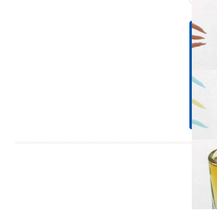
Tápér
1 adagr
Energ
141 k
Koles
0 mg
Cuko
8,8 g