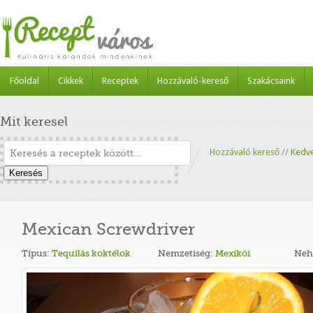
Főoldal
Cikkek
Receptek
Hozzávaló-kereső
Szakácsaink
Mit keresel
Hozzávaló kereső
//
Kedv
Keresés
Mexican Screwdriver
Típus:
Tequilás koktélok
Nemzetiség:
Mexikói
Neh