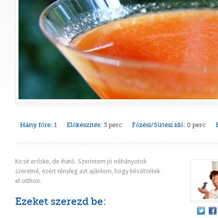
Hány főre:
1
Előkészítés:
3 perc
Főzési/Sütési idő:
0 perc
Kicsit erőske, de iható. Szerintem jó néhányotok
szeretné, ezért tényleg azt ajánlom, hogy készítsétek
el otthon.
Ezeket szerezd be: