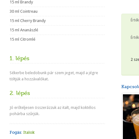
15 ml Brandy
30 ml Cointreau
Érté
15 ml Cherry Brandy
15 ml Ananászlé
Érték
15 ml Citromlé
1. lépés
2 sz
Sékerbe beledobunk pár szem jeget, majd a jégre
töltjük a hozzávalókat.
Kapcsol
2. lépés
Jó erőteljesen összerázzuk az italt, majd koktélos
pohárba szűrjük.
Fogás:
Italok