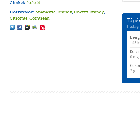
Cimkék:
koktél
Hozzávalók:
Ananászlé
,
Brandy
,
Cherry Brandy
,
Citromlé
,
Cointreau
Tápér
1 adagr
Save
Energ
143 k
Koles
0 mg
Cuko
2 g