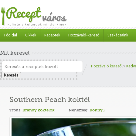
Főoldal
Cikkek
Receptek
Hozzávaló-kereső
Szakácsaink
Mit keresel
Hozzávaló kereső
//
Kedv
Keresés
Southern Peach koktél
Típus:
Brandy koktélok
Nehézség:
Könnyű