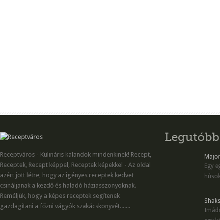
Legutóbb
Receptváros - Kulináris kalandok mindenkinek! Recept,
Majon
Receptek, Recept képpel, Receptek képekkel - Az oldal
Egy eg
azért jött létre, hogy az igényes receptek kedvet
húsok
csináljanak a kezdő és haladó háziasszonyoknak.
Reméljük, hogy a képes receptek segítenek
Shaks
gazdagítani a főzni vágyók szakácskönyvét.......
Imádo