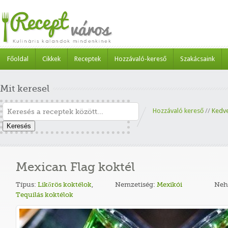
Főoldal
Cikkek
Receptek
Hozzávaló-kereső
Szakácsaink
Mit keresel
Hozzávaló kereső
//
Kedv
Keresés
Mexican Flag koktél
Típus:
Likőrös koktélok
,
Nemzetiség:
Mexikói
Neh
Tequilás koktélok