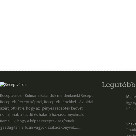
Legutóbb
Receptváros - Kulináris kalandok mindenkinek! Recept,
Majon
Receptek, Recept képpel, Receptek képekkel - Az oldal
Egy eg
azért jött létre, hogy az igényes receptek kedvet
húsok
csináljanak a kezdő és haladó háziasszonyoknak.
Reméljük, hogy a képes receptek segítenek
Shaks
gazdagítani a főzni vágyók szakácskönyvét.......
Imádo