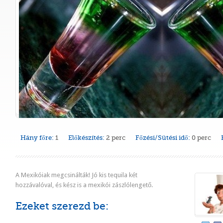
Hány főre:
1
Előkészítés:
2 perc
Főzési/Sütési idő:
0 perc
A Mexikóiak megcsinálták! Jó kis tequila két
hozzávalóval, és kész is a mexikói zászlólengető.
Ezeket szerezd be: