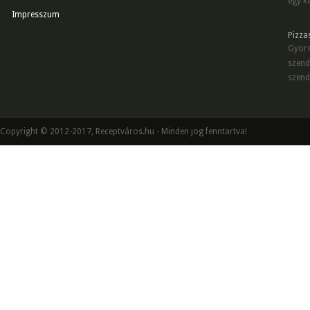
egy kö
Impresszum
Pizza
Gyors
szend
szend
Copyright © 2012-2017, Receptváros.hu - Minden jog fenntartva!