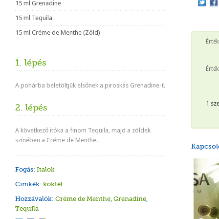
15 ml Grenadine
15 ml Tequila
15 ml Créme de Menthe (Zöld)
Érté
1. lépés
Érték
A pohárba beletöltjük elsőnek a piroskás Grenadine-t.
1 sz
2. lépés
A következő itóka a finom Tequila, majd a zöldek
színében a Créme de Menthe.
Kapcsol
Fogás:
Italok
Cimkék:
koktél
Hozzávalók:
Créme de Menthe
,
Grenadine
,
Tequila