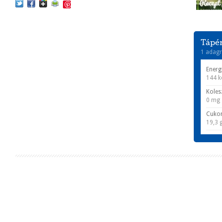
Save
Tápér
1 adagr
Energ
144 k
Koles
0 mg
Cuko
19,3 