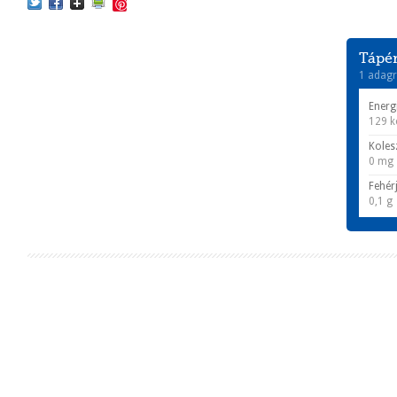
Save
Tápér
1 adagr
Energ
129 k
Koles
0 mg
Fehér
0,1 g