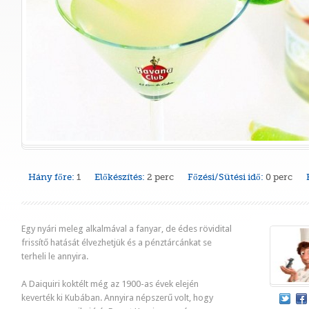
Hány főre:
1
Előkészítés:
2 perc
Főzési/Sütési idő:
0 perc
Egy nyári meleg alkalmával a fanyar, de édes rövidital
frissítő hatását élvezhetjük és a pénztárcánkat se
terheli le annyira.
A Daiquiri koktélt még az 1900-as évek elején
keverték ki Kubában. Annyira népszerű volt, hogy