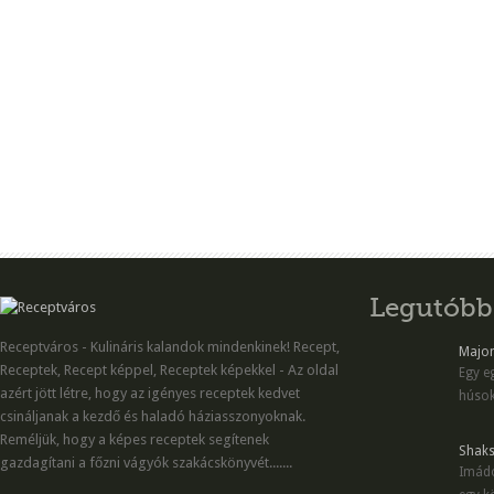
Legutóbb
Receptváros - Kulináris kalandok mindenkinek! Recept,
Majon
Receptek, Recept képpel, Receptek képekkel - Az oldal
Egy eg
azért jött létre, hogy az igényes receptek kedvet
húsok
csináljanak a kezdő és haladó háziasszonyoknak.
Reméljük, hogy a képes receptek segítenek
Shaks
gazdagítani a főzni vágyók szakácskönyvét.......
Imádo