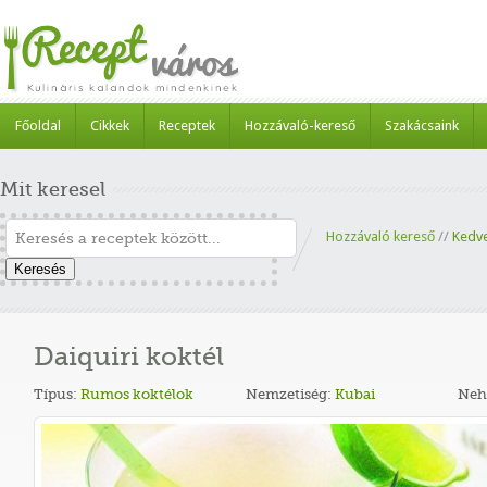
Főoldal
Cikkek
Receptek
Hozzávaló-kereső
Szakácsaink
Mit keresel
Hozzávaló kereső
//
Kedv
Keresés
Daiquiri koktél
Típus:
Rumos koktélok
Nemzetiség:
Kubai
Neh