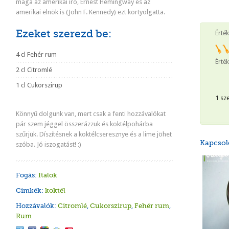
maga az amerikai író, Ernest Hemingway és az
amerikai elnök is (John F. Kennedy) ezt kortyolgatta.
Ezeket szerezd be:
Érté
4 cl Fehér rum
Érték
2 cl Citromlé
1 cl Cukorszirup
1 sz
Könnyű dolgunk van, mert csak a fenti hozzávalókat
pár szem jéggel összerázzuk és koktélpohárba
szűrjük. Díszítésnek a koktélcseresznye és a lime jöhet
Kapcsol
szóba. Jó iszogatást! :)
Fogás:
Italok
Cimkék:
koktél
Hozzávalók:
Citromlé
,
Cukorszirup
,
Fehér rum
,
Rum