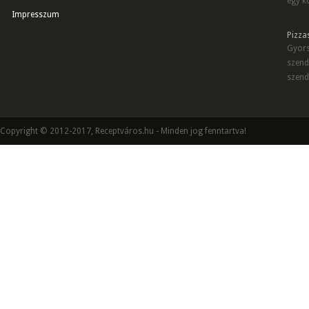
egy kö
Impresszum
Pizza
Gyors
szend
szend
Copyright © 2012-2017, Receptváros.hu - Minden jog fenntartva!