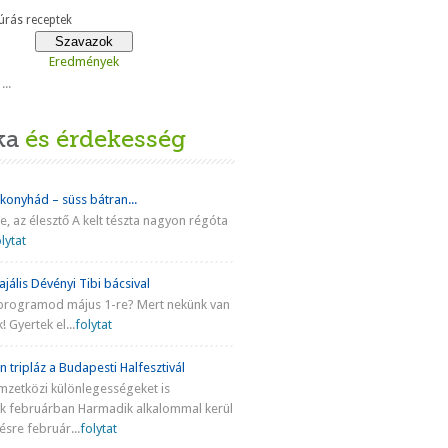
rás receptek
Eredmények
...
ka
és érdekesség
 konyhád – süss bátran...
ke, az élesztő A kelt tészta nagyon régóta
lytat
jális Dévényi Tibi bácsival
programod május 1-re? Mert nekünk van
! Gyertek el...
folytat
n tripláz a Budapesti Halfesztivál
mzetközi különlegességeket is
nk februárban Harmadik alkalommal kerül
sre február...
folytat