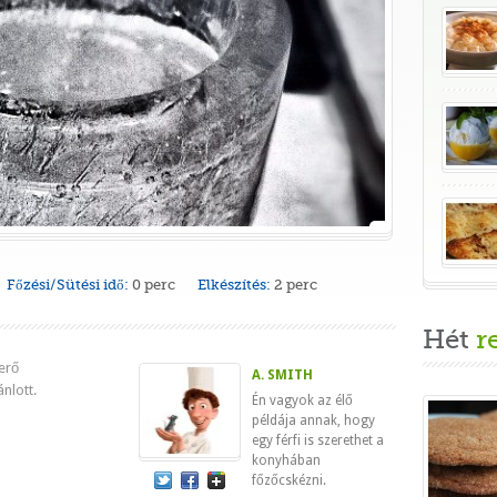
Főzési/Sütési idő:
0 perc
Elkészítés:
2 perc
Hét
r
erő
A. SMITH
ánlott.
Én vagyok az élő
példája annak, hogy
egy férfi is szerethet a
konyhában
főzőcskézni.