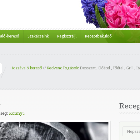
aló-kereső
Szakácsaink
Regisztrálj!
Receptbeküldő
Hozzávaló kereső
//
Kedvenc Fogások:
Desszert
,
Előétel
,
Főétel
,
Grill
,
It
l
Rece
ség:
Könnyű
Népsz