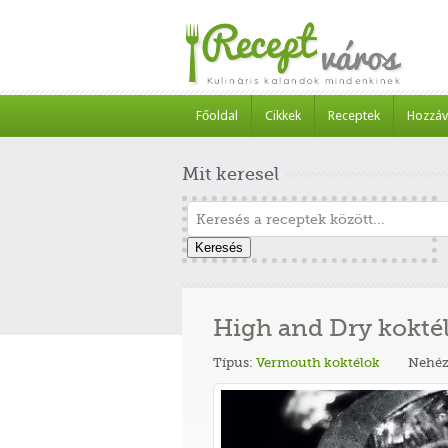
Főoldal
Cikkek
Receptek
Hozzáv
Mit keresel
Keresés
High and Dry kokté
Típus:
Vermouth koktélok
Nehéz