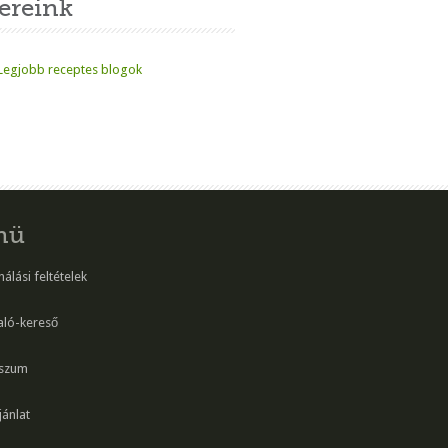
ereink
nü
álási feltételek
aló-kereső
szum
ánlat