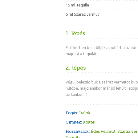
15 ml Tequila
5 ml Száraz vermut
1. lépés
Első körben beletöltjük a pohárba az éde
majd rá a tequilát.
2. lépés
Végül belezúdítjuk a száraz vermutot is, 
hűtőbe, majd amikor már jól lehűlt, letolj
torkunkon. :)
Fogás:
Italok
Cimkék:
koktél
Hozzávalók:
Édes vermut
,
Száraz ve
Tequila