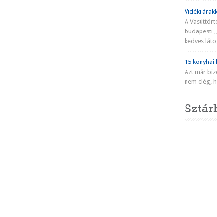
Vidéki árakk
A Vasúttört
budapesti „
kedves látog
15 konyhai k
Azt már biz
nem elég, ha
Sztár