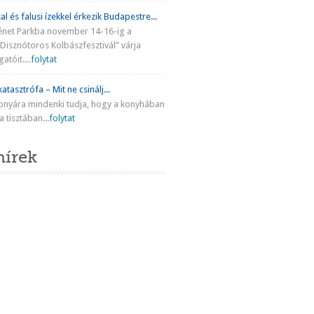
al és falusi ízekkel érkezik Budapestre...
énet Parkba november 14-16-ig a
Disznótoros Kolbászfesztivál” várja
atóit....
folytat
atasztrófa – Mit ne csinálj...
onyára mindenki tudja, hogy a konyhában
 tisztában...
folytat
hírek