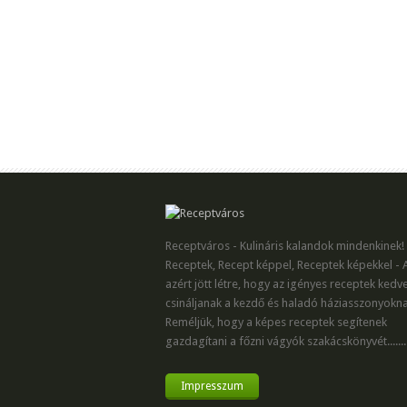
Receptváros - Kulináris kalandok mindenkinek!
Receptek, Recept képpel, Receptek képekkel - 
azért jött létre, hogy az igényes receptek kedv
csináljanak a kezdő és haladó háziasszonyokna
Reméljük, hogy a képes receptek segítenek
gazdagítani a főzni vágyók szakácskönyvét.......
Impresszum