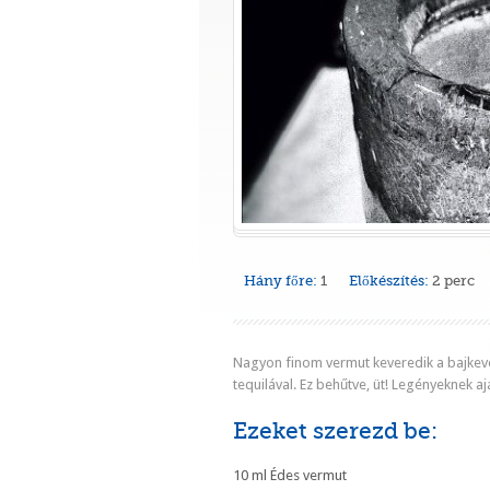
Hány főre:
1
Előkészítés:
2 perc
Nagyon finom vermut keveredik a bajkev
tequilával. Ez behűtve, üt! Legényeknek aj
Ezeket szerezd be:
10 ml Édes vermut