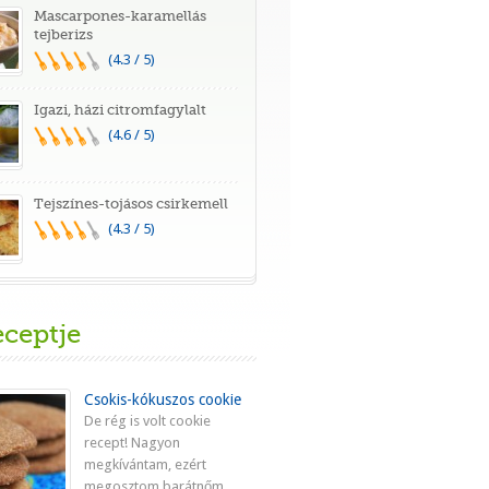
Mascarpones-karamellás
tejberizs
(4.3 / 5)
Igazi, házi citromfagylalt
(4.6 / 5)
Tejszínes-tojásos csirkemell
(4.3 / 5)
eceptje
Csokis-kókuszos cookie
De rég is volt cookie
recept! Nagyon
megkívántam, ezért
megosztom barátnőm