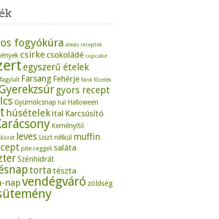
ék
os fogyókúra
almás receptek
csirke
csokoládé
mények
cupcake
zert
egyszerű ételek
Farsang
Fehérje
fagylalt
fánk
főzelék
Gyerekzsúr
gyors recept
lcs
Gyümölcsnap
Halloween
hal
t
húsételek
ital
Karcsúsító
Karácsony
Keményítő
leves
muffin
Liszt nélkül
köret
ecept
saláta
pite
reggeli
zter
Szénhidrát
tésnap
torta
tészta
vendégváró
n-nap
zöldség
sütemény