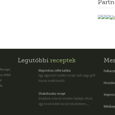
Partn
Legutóbbi
receptek
Me
 Recept,
Majonézes zellersaláta
Felhaszn
Az oldal
Egy egyszerű saláta recept sült vagy grill
et
húsok mellé kiváló.
Hozzáv
k.
Shakshouka recept
Impres
Imádom a lecsó minden fajtáját. Most
egy közel-keleti lecsót készítettem....
Médiaaj