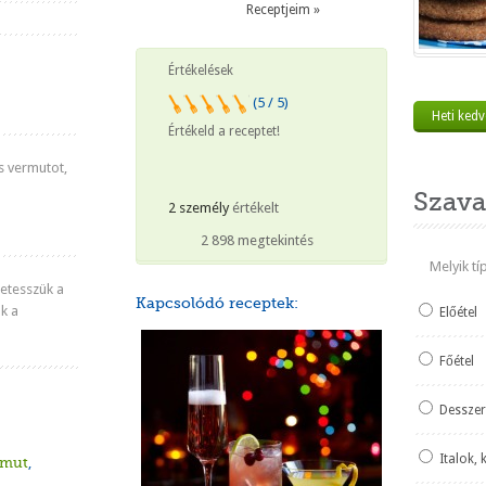
Receptjeim »
Értékelések
(5 / 5)
Heti ked
Értékeld a receptet!
s vermutot,
Szava
2 személy
értékelt
2 898 megtekintés
Melyik t
betesszük a
Kapcsolódó receptek:
uk a
Előétel
Főétel
Desszer
Italok, 
rmut
,