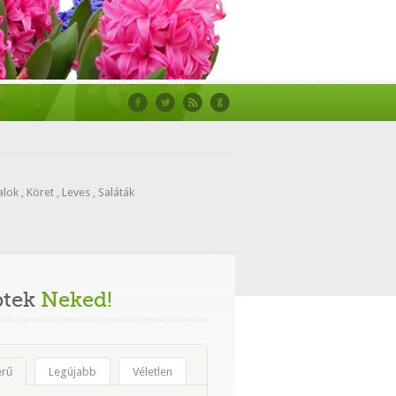
alok
,
Köret
,
Leves
,
Saláták
ptek
Neked!
erű
Legújabb
Véletlen