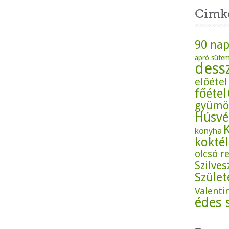
Cimk
90 nap
apró süte
dess
előétel
főétel
gyümö
Húsvé
konyha
koktél
olcsó r
Szilves
Szüle
Valenti
édes 