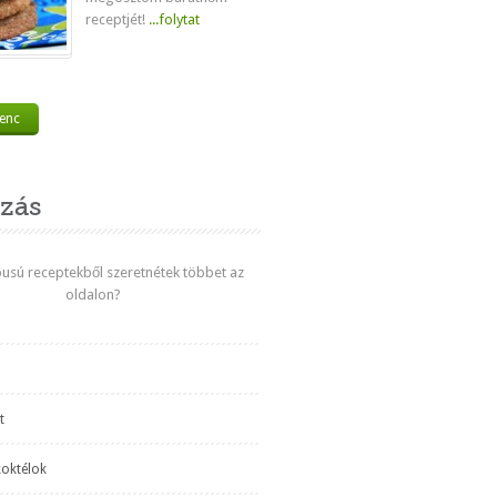
receptjét!
...folytat
venc
zás
ípusú receptekből szeretnétek többet az
oldalon?
t
koktélok