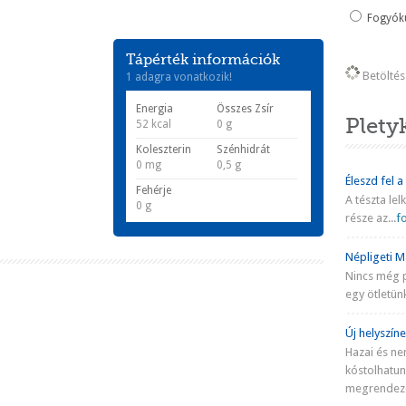
Fogyókú
Tápérték információk
Betöltés 
1 adagra vonatkozik!
Energia
Összes Zsír
Plety
52 kcal
0 g
Koleszterin
Szénhidrát
0 mg
0,5 g
Éleszd fel a
Fehérje
A tészta lel
0 g
része az...
fo
Royal Fizz koktél
Rose koktél
Americano koktél
Népligeti Ma
Nincs még 
egy ötletünk
Új helyszíne
Hazai és ne
kóstolhatu
megrendezé