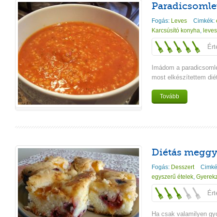
Paradicsomle
Fogás:
Leves
Cimkék:
Karcsúsító konyha
,
leves
Ért
Imádom a paradicsoml
most elkészítettem dié
Tovább
Diétás meggy
Fogás:
Desszert
Cimké
egyszerű ételek
,
Gyerekz
Ért
Ha csak valamilyen gy