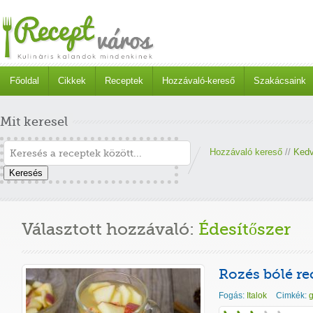
Főoldal
Cikkek
Receptek
Hozzávaló-kereső
Szakácsaink
Mit keresel
Hozzávaló kereső
//
Kedv
Keresés
Választott hozzávaló:
Édesítőszer
Rozés bólé re
Fogás:
Italok
Cimkék:
g