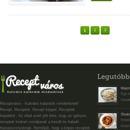
1
2
3
Legutóbb
Majon
Egy eg
húsok
Receptváros - Kulináris kalandok mindenkinek!
Recept, Receptek, Recept képpel, Receptek
Shaks
képekkel - Az oldal azért jött létre, hogy az igényes
Imádo
receptek kedvet csináljanak a kezdő és haladó
közel-
háziasszonyoknak. Reméljük, hogy a képes receptek