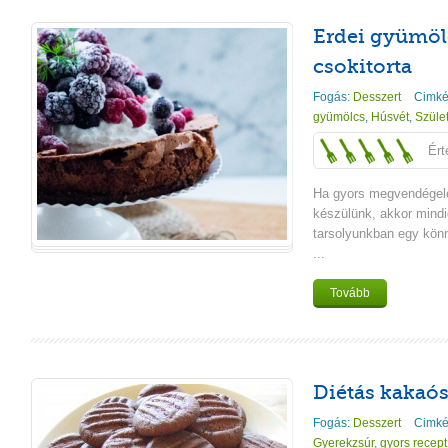
Erdei gyümöl
csokitorta
Fogás:
Desszert
Cimké
gyümölcs
,
Húsvét
,
Szüle
Ért
Ha gyors megvendégelé
készülünk, akkor mindi
tarsolyunkban egy könn
...
Tovább
Diétás kakaó
Fogás:
Desszert
Cimké
Gyerekzsúr
,
gyors recept