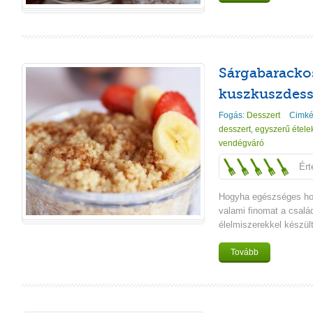
Sárgabaracko
kuszkuszdess
Fogás:
Desszert
Cimké
desszert
,
egyszerű étele
vendégváró
Ért
Hogyha egészséges ho
valami finomat a csalá
élelmiszerekkel készül
Tovább