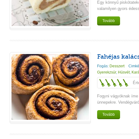
Egy könnyű piskótateke
valamilyen gyors édes
Tovább
Fahéjas kalác
Fogás:
Desszert
Cimké
Gyerekzsúr
,
Húsvét
,
Kar
Ért
Fogyni vágyóknak íme 
ünnepekre. Vendégváró
Tovább