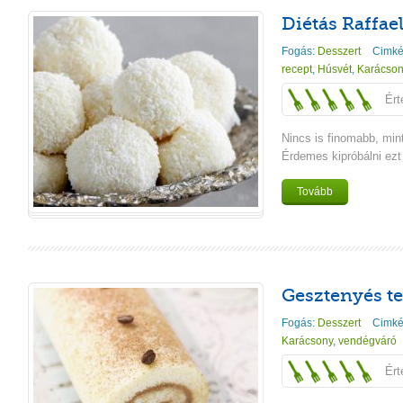
Diétás Raffae
Fogás:
Desszert
Cimké
recept
,
Húsvét
,
Karácso
Ért
Nincs is finomabb, mint
Érdemes kipróbálni ezt 
Tovább
Gesztenyés t
Fogás:
Desszert
Cimké
Karácsony
,
vendégváró
Ért