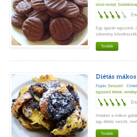
olcsó recept
,
Születésna
Ért
Egy igazán egyszerű, 
sütemény következzék,
Tovább
Diétás mákos
Fogás:
Desszert
Cimké
egyszerű ételek
,
vendég
Ért
Imádom a mákos gubát,
egy diétás verziót, me
Tovább