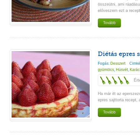
összeütni, ami ráadásu
előveszem ezt a recept
Tovább
Diétás epres s
Fogás:
Desszert
Cimké
gyümölcs
,
Húsvét
,
Karác
Ért
Ha már itt az eperszez
epres sajttorta recept,
Tovább