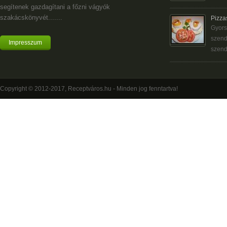
segítenek gazdagítani a főzni vágyók
szakácskönyvét.......
Pizza
Gyors
szend
Impresszum
szend
Copyright © 2012-2017, Receptváros.hu - Minden jog fenntartva!