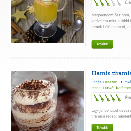
Ért
Megmondom őszintén, é
kedvelem mint a többi f
remek bólé receptet, a
...
Tovább
Hamis tirami
Fogás:
Desszert
Cimké
recept
,
Húsvét
,
Karácson
Ért
Egy jól behűtött dessze
tiramisu recept mindenk
Tovább