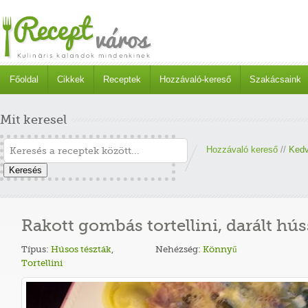
Főoldal
Cikkek
Receptek
Hozzávaló-kereső
Szakácsaink
Mit keresel
Hozzávaló kereső
//
Kedv
Keresés
Rakott gombás tortellini, darált húss
Típus:
Húsos tészták
,
Nehézség:
Könnyű
Tortellini