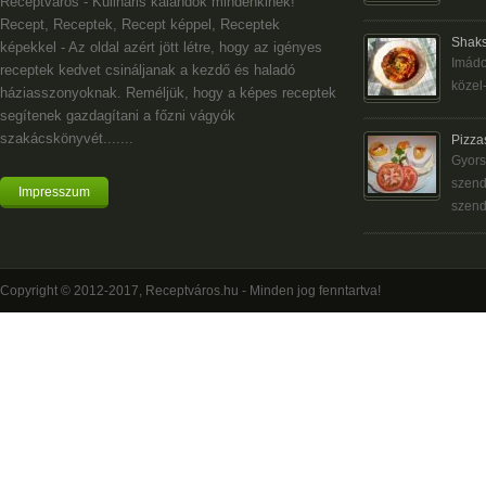
Receptváros - Kulináris kalandok mindenkinek!
Recept, Receptek, Recept képpel, Receptek
Shaks
képekkel - Az oldal azért jött létre, hogy az igényes
Imádo
receptek kedvet csináljanak a kezdő és haladó
közel-
háziasszonyoknak. Reméljük, hogy a képes receptek
segítenek gazdagítani a főzni vágyók
szakácskönyvét.......
Pizza
Gyors
szend
Impresszum
szend
Copyright © 2012-2017, Receptváros.hu - Minden jog fenntartva!