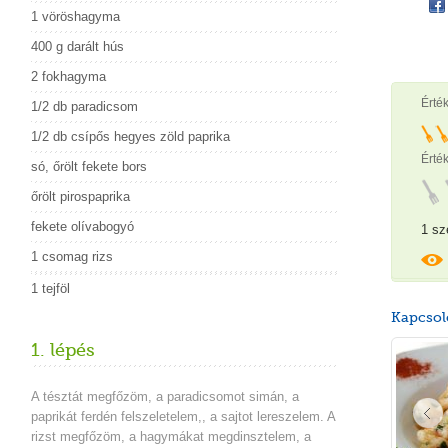
1 vöröshagyma
400 g darált hús
2 fokhagyma
Érté
1/2 db paradicsom
1/2 db csípős hegyes zöld paprika
Érték
só, őrölt fekete bors
őrölt pirospaprika
fekete olívabogyó
1 sz
1 csomag rizs
1 tejföl
Kapcsol
1. lépés
A tésztát megfőzöm, a paradicsomot simán, a
paprikát ferdén felszeletelem,, a sajtot lereszelem. A
rizst megfőzöm, a hagymákat megdinsztelem, a