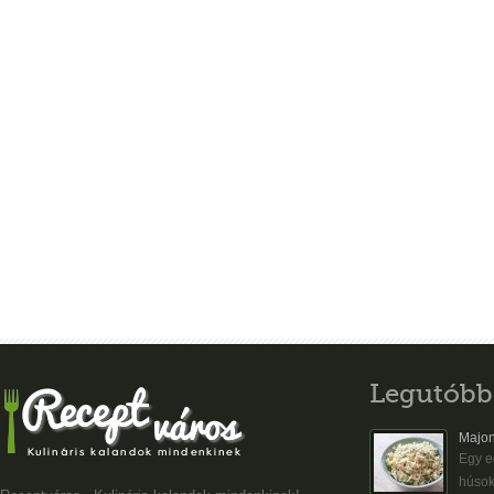
Legutóbb
Majon
Egy eg
húsok