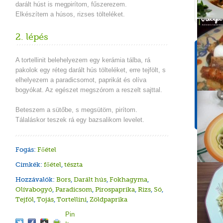
darált húst is megpirítom, fűszerezem.
Elkészítem a húsos, rizses tölteléket.
2. lépés
Tápér
A tortellinit belehelyezem egy kerámia tálba, rá
1 adagr
pakolok egy réteg darált hús tölteléket, erre tejfölt, s
Energ
elhelyezem a paradicsomot, paprikát és olíva
823 k
bogyókat. Az egészet megszórom a reszelt sajttal.
Szénh
Beteszem a sütőbe, s megsütöm, pirítom.
86.9g
Tálaláskor teszek rá egy bazsalikom levelet.
Fogás:
Főétel
Cimkék:
főétel
,
tészta
Hozzávalók:
Bors
,
Darált hús
,
Fokhagyma
,
Olívabogyó
,
Paradicsom
,
Pirospaprika
,
Rizs
,
Só
,
Tejföl
,
Tojás
,
Tortellini
,
Zöldpaprika
Pin