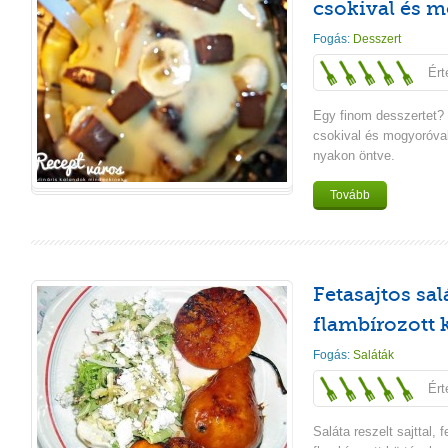
csokival és 
Fogás:
Desszert
Ért
Egy finom desszertet?
csokival és mogyoróval
nyakon öntve.
Tovább
Fetasajtos sal
flambírozott 
Fogás:
Saláták
Ért
Saláta reszelt sajttal, 