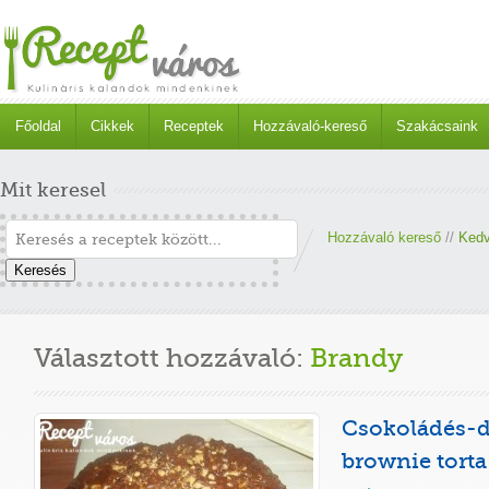
Főoldal
Cikkek
Receptek
Hozzávaló-kereső
Szakácsaink
Mit keresel
Hozzávaló kereső
//
Kedv
Keresés
Választott hozzávaló:
Brandy
Csokoládés-d
brownie torta