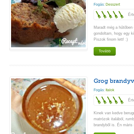
Fogás:
Desszert
Ért
Maradt még a hűtőben 
gondoltam, hogy egy ki
Piszok finom lett! :)
Tovább
Grog brandyv
Fogás:
Italok
Ért
Kinek van kedve berugn
matrózok italából, rumb
brandyből is. Én máris 