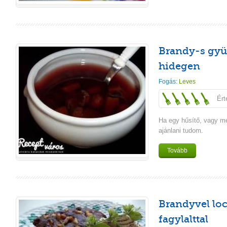
Brandy-s gyü
hidegen
Fogás:
Leves
Ért
Ha egy hűsítő, vagy me
ajánlani tudom.
Tovább
Brandyvel loc
fagylalttal