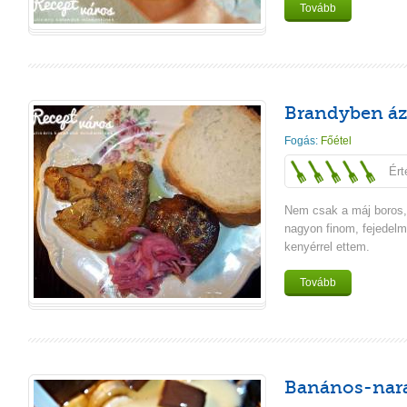
Tovább
Brandyben ázt
Fogás:
Főétel
Ért
Nem csak a máj boros, 
nagyon finom, fejedelmi
kenyérrel ettem.
Tovább
Banános-nar