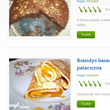
Fogás:
Desszert
Ért
A tészta azonos a brow
belőle.
Tovább
Brandys barac
palacsinta
Fogás:
Desszert
Ért
Látványnak sem csúnya
Tovább