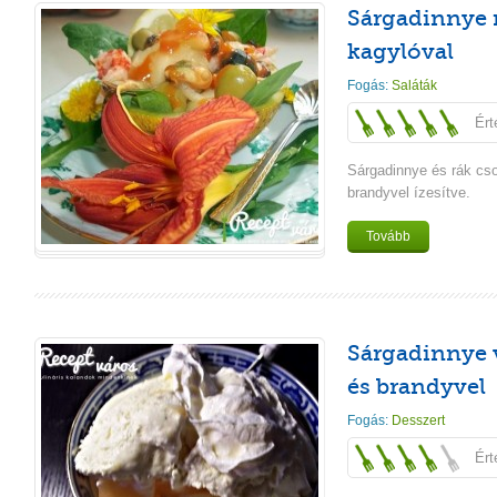
Sárgadinnye r
kagylóval
Fogás:
Saláták
Ért
Sárgadinnye és rák cs
brandyvel ízesítve.
Tovább
Sárgadinnye v
és brandyvel
Fogás:
Desszert
Ért