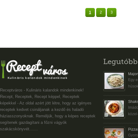
1
2
3
Legutóbb
Majon
Egy eg
húsok
Receptváros - Kulináris kalandok mindenkinek!
Recept, Receptek, Recept képpel, Receptek
Shaks
képekkel - Az oldal azért jött létre, hogy az igényes
Imádo
receptek kedvet csináljanak a kezdő és haladó
közel-
háziasszonyoknak. Reméljük, hogy a képes receptek
segítenek gazdagítani a főzni vágyók
szakácskönyvét.......
Pizza
Gyors