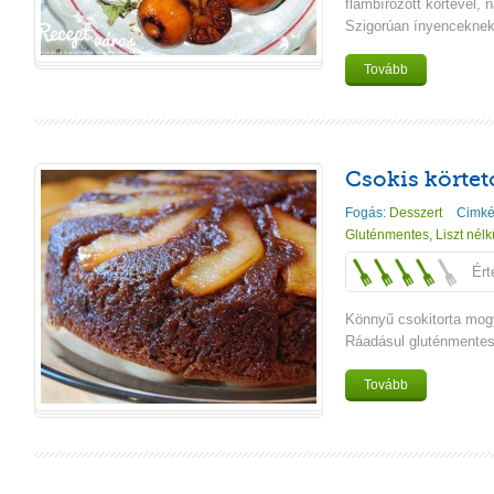
flambírozott körtével, 
Szigorúan ínyenceknek!
Tovább
Csokis körteto
Fogás:
Desszert
Cimké
Gluténmentes
,
Liszt nélk
Ért
Könnyű csokitorta mogy
Ráadásul gluténmentes
Tovább