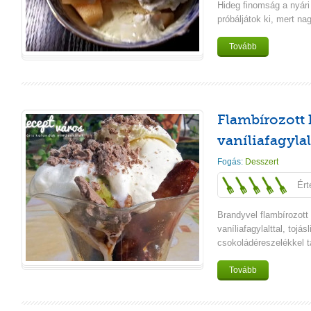
Hideg finomság a nyári
próbáljátok ki, mert nag
Tovább
Flambírozott 
vaníliafagylal
Fogás:
Desszert
Ért
Brandyvel flambírozott 
vaníliafagylalttal, tojás
csokoládéreszelékkel t
Tovább