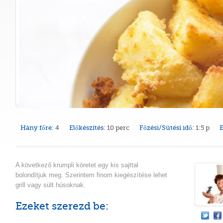
Hány főre:
4
Előkészítés:
10 perc
Főzési/Sütési idő:
1:5 p
E
A következő krumpli köretet egy kis sajttal
bolondítjuk meg. Szerintem finom kiegészítése lehet
grill vagy sült húsoknak.
Ezeket szerezd be: