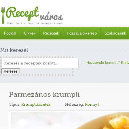
Főoldal
Cikkek
Receptek
Hozzávaló-kereső
Szakácsaink
Mit keresel
Hozzávaló kereső
//
Kedv
Keresés
Parmezános krumpli
Típus:
Krumpliköretek
Nehézség:
Könnyű