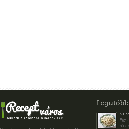
Legutóbb
Majon
Egy eg
húsok