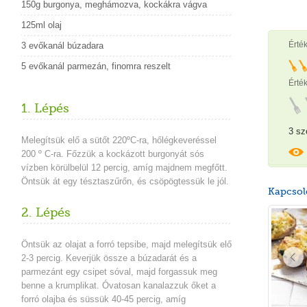
150g burgonya, meghámozva, kockákra vágva
125ml olaj
Érté
3 evőkanál búzadara
5 evőkanál parmezán, finomra reszelt
Érték
1. Lépés
3 sz
Melegítsük elő a sütőt 220ºC-ra, hőlégkeveréssel
200 º C-ra. Főzzük a kockázott burgonyát sós
vízben körülbelül 12 percig, amíg majdnem megfőtt.
Öntsük át egy tésztaszűrőn, és csöpögtessük le jól.
Kapcsol
2. Lépés
Öntsük az olajat a forró tepsibe, majd melegítsük elő
2-3 percig. Keverjük össze a búzadarát és a
parmezánt egy csipet sóval, majd forgassuk meg
benne a krumplikat. Óvatosan kanalazzuk őket a
forró olajba és süssük 40-45 percig, amíg