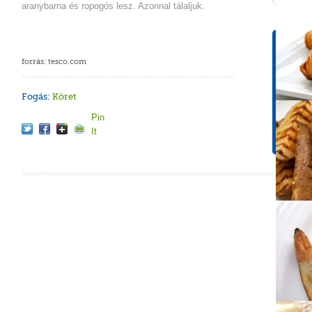
aranybarna és ropogós lesz. Azonnal tálaljuk.
Tápér
1 adagr
forrás: tesco.com
Energ
176 k
Fogás:
Köret
Cuko
Pin
1 g
It