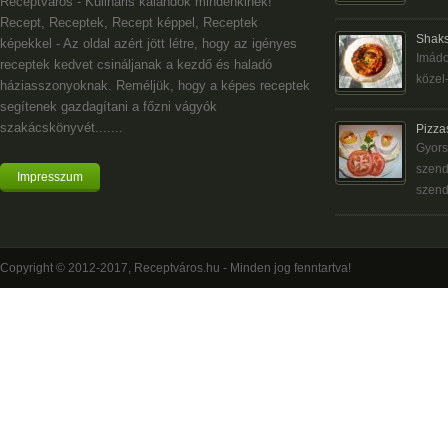
Receptváros - Kulináris kalandok mindenkinek!
Recept, Receptek, Recept képpel, Receptek
Shaks
képekkel - Az oldal azért jött létre, hogy az igényes
Imádo
receptek kedvet csináljanak a kezdő és haladó
közel-
háziasszonyoknak. Reméljük, hogy a képes receptek
segítenek gazdagítani a főzni vágyók
szakácskönyvét.......
Pizza
Gyors
szend
Impresszum
szend
Copyright © 2012-2017, Receptváros.hu - Minden jog fenntartva!