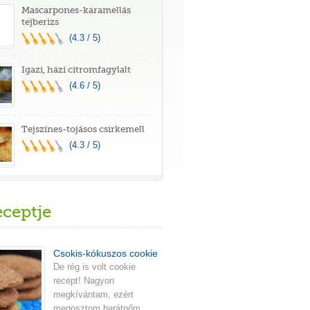
Mascarpones-karamellás
tejberizs
(4.3 / 5)
Igazi, házi citromfagylalt
(4.6 / 5)
Tejszínes-tojásos csirkemell
(4.3 / 5)
eceptje
Csokis-kókuszos cookie
De rég is volt cookie
recept! Nagyon
megkívántam, ezért
megosztom barátnőm