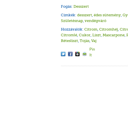
Fogás:
Desszert
Cimkék:
desszert
,
édes sütemény
,
Gy
Születésnap
,
vendégváró
Hozzávalók:
Citrom
,
Citromhéj
,
Cit
Citromlé
,
Cukor
,
Liszt
,
Mascarpone
,
Rétesliszt
,
Tojás
,
Vaj
Pin
It