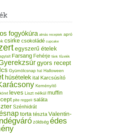
ék
os fogyókúra
apró
almás receptek
csirke
csokoládé
ek
cupcake
zert
egyszerű ételek
Farsang
Fehérje
agylalt
fánk
főzelék
Gyerekzsúr
gyors recept
lcs
Gyümölcsnap
Halloween
hal
t
húsételek
ital
Karcsúsító
Karácsony
Keményítő
leves
muffin
Liszt nélkül
köret
ecept
saláta
pite
reggeli
zter
Szénhidrát
tésnap
torta
Valentin-
tészta
ndégváró
édes
zöldség
mény