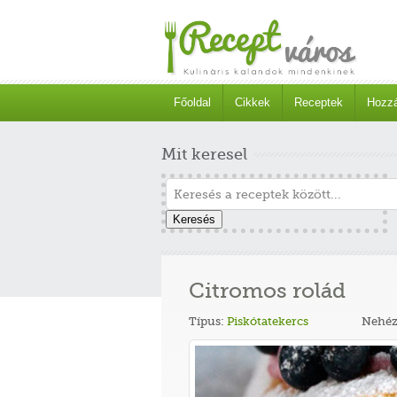
Főoldal
Cikkek
Receptek
Hozzá
Mit keresel
Keresés
Citromos rolád
Típus:
Piskótatekercs
Nehéz