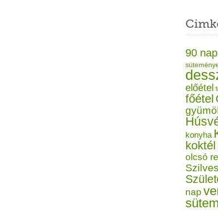
Cimk
90 nap
sütemény
dess
előétel
f
főétel
gyümö
Húsvé
konyha
koktél
olcsó r
Szilves
Szüle
ve
nap
süte