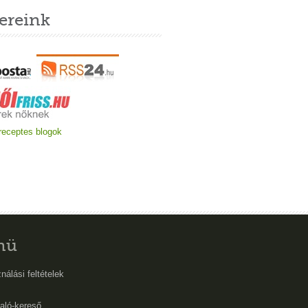
ereink
nü
nálási feltételek
aló-kereső