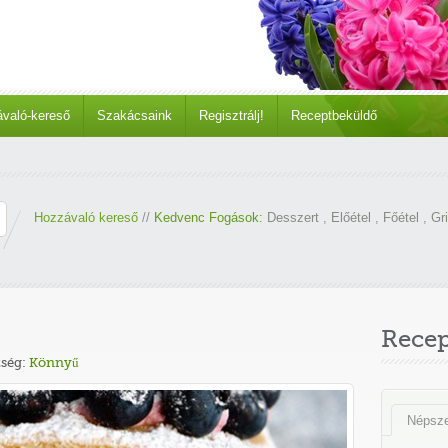
való-kereső
Szakácsaink
Regisztrálj!
Receptbeküldő
Hozzávaló kereső
//
Kedvenc Fogások:
Desszert
,
Előétel
,
Főétel
,
Gri
Rece
ség:
Könnyű
Népsz