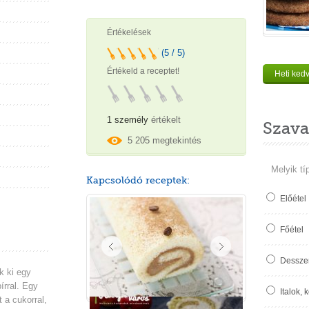
Értékelések
(5 / 5)
Értékeld a receptet!
Heti ked
1 személy
értékelt
Szava
5 205 megtekintés
Melyik tí
Kapcsolódó receptek:
Előétel
Főétel
Desszer
k ki egy
írral. Egy
Italok, 
t a cukorral,