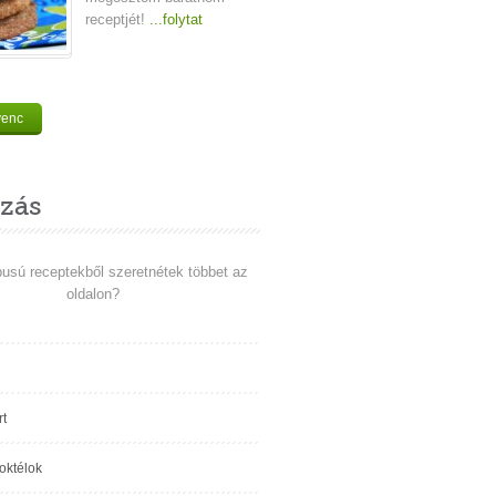
receptjét!
...folytat
venc
zás
pusú receptekből szeretnétek többet az
oldalon?
t
koktélok