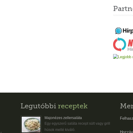
Partn
Legutóbbi
receptek
Me
Majonézes zellersaláta
Felhasz
Egy egyszerű saláta recept sült vagy grill
húsok mellé kiváló.
Hozzáv