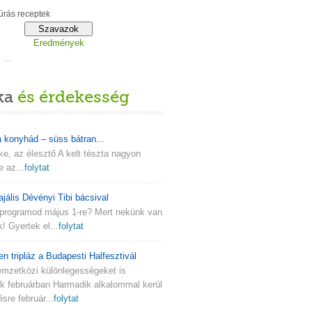
rás receptek
Eredmények
...
ka
és érdekesség
a konyhád – süss bátran...
lke, az élesztő A kelt tészta nagyon
e az...
folytat
ajális Dévényi Tibi bácsival
programod május 1-re? Mert nekünk van
k! Gyertek el...
folytat
en tripláz a Budapesti Halfesztivál
emzetközi különlegességeket is
nk februárban Harmadik alkalommal kerül
re február...
folytat