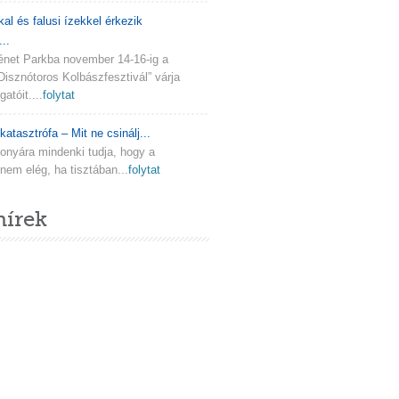
kal és falusi ízekkel érkezik
..
ténet Parkba november 14-16-ig a
Disznótoros Kolbászfesztivál” várja
atóit....
folytat
katasztrófa – Mit ne csinálj...
onyára mindenki tudja, hogy a
em elég, ha tisztában...
folytat
hírek