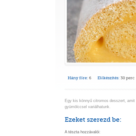
Hány főre:
6
Előkészítés:
30 perc
Egy kis könnyű citromos desszert, amit
gyümölccsel variálhatunk.
Ezeket szerezd be:
A tészta hozzávalói: