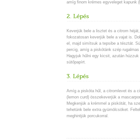
amíg finom krémes egyveleget kapunk (k
2. Lépés
Keverjük bele a lisztet és a citrom héját
fokozatosan keverjük bele a vajat is. Do
el, majd simítsuk a tepsibe a tésztát. 
percig, amíg a piskótánk szép rugalmas 
Hagyjuk hűlni
egy kicsit
, azután húzzuk 
sütőpapírt.
3. Lépés
Amíg a piskóta hűl, a citromlevet és a 
(lemon curd) összekeverjük a mascarpo
Megkenjük a krémmel a piskótát, ha sz
tehetünk bele extra gyümölcsöket. Felte
meghintjük porcukorral.