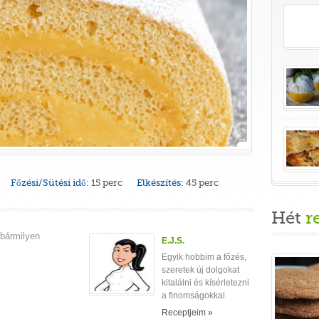
Főzési/Sütési idő:
15 perc
Elkészítés:
45 perc
Hét
r
 bármilyen
E.J.S.
Egyik hobbim a főzés,
szeretek új dolgokat
kitalálni és kísérletezni
a finomságokkal.
Receptjeim »