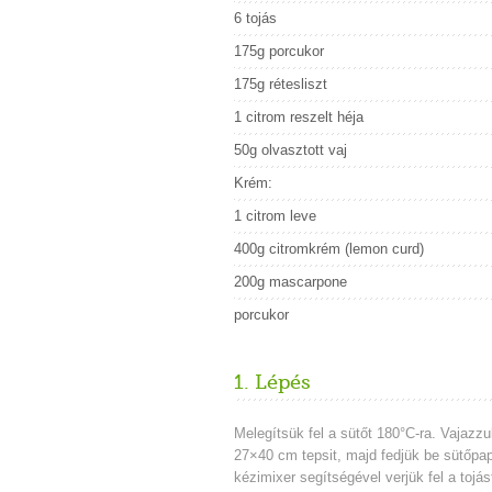
6 tojás
175g porcukor
175g rétesliszt
1 citrom reszelt héja
50g olvasztott vaj
Krém:
1 citrom leve
400g citromkrém (lemon curd)
200g mascarpone
porcukor
1. Lépés
Melegítsük fel a sütőt 180°C-ra. Vajazzu
27×40 cm tepsit, majd fedjük be sütőpap
kézimixer segítségével verjük fel a tojás