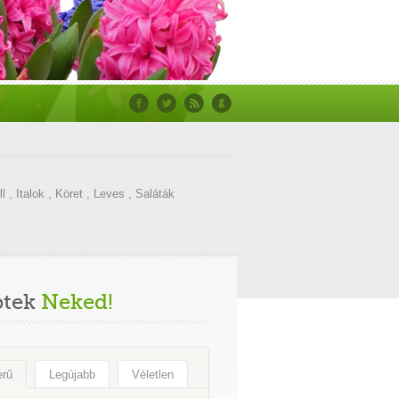
ll
,
Italok
,
Köret
,
Leves
,
Saláták
ptek
Neked!
erű
Legújabb
Véletlen