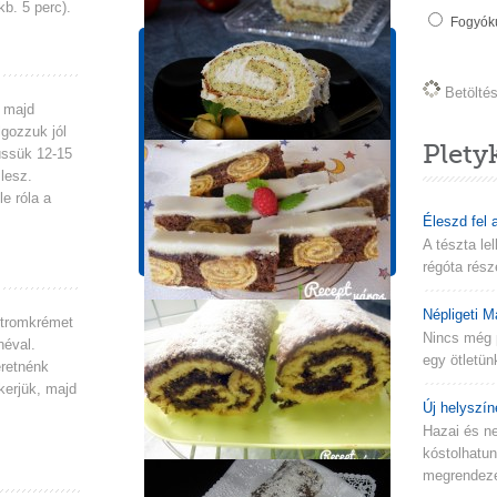
b. 5 perc).
Fogyókú
Tápérték információk
1 adagra vonatkozik!
Betöltés 
, majd
Energia
Zsír
lgozzuk jól
708 kcal
36g
Plety
Süssük 12-15
Szénhidrát
Fehérje
lesz.
90g
12g
le róla a
Só
Cukor
Éleszd fel 
0.8
57g
A tészta le
régóta rész
Népligeti M
citromkrémet
Nincs még 
néval.
egy ötletün
eretnénk
kerjük, majd
Új helyszín
Hazai és n
kóstolhatu
megrendezés