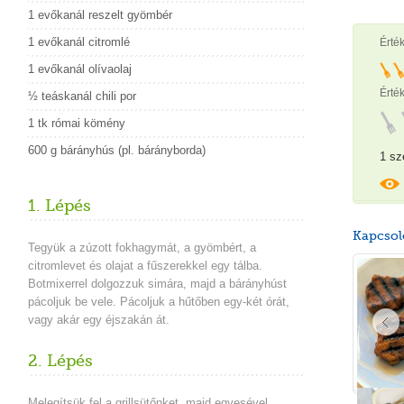
1 evőkanál reszelt gyömbér
1 evőkanál citromlé
Érté
1 evőkanál olívaolaj
Érték
½ teáskanál chili por
1 tk római kömény
600 g bárányhús (pl. bárányborda)
1 sz
1. Lépés
Kapcsol
Tegyük a zúzott fokhagymát, a gyömbért, a
citromlevet és olajat a fűszerekkel egy tálba.
Botmixerrel dolgozzuk simára, majd a bárányhúst
pácoljuk be vele.
Pácoljuk
a hűtőben
egy-két órát
,
vagy akár
egy éjszakán át.
2. Lépés
Melegítsük fel a grillsütőnket, majd egyesével