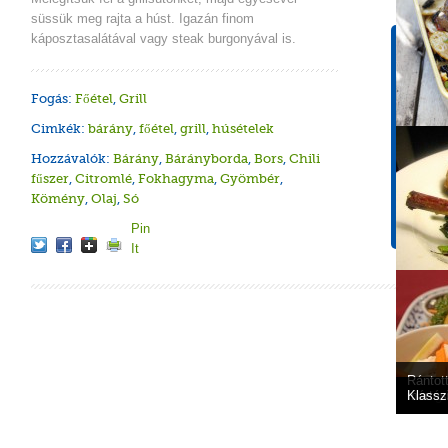
süssük meg rajta a húst. Igazán finom
káposztasalátával vagy steak burgonyával is.
Tápér
1 adagr
Fogás:
Főétel
,
Grill
Energ
227 k
Cimkék:
bárány
,
főétel
,
grill
,
húsételek
Szénh
Hozzávalók:
Bárány
,
Bárányborda
,
Bors
,
Chili
1g
fűszer
,
Citromlé
,
Fokhagyma
,
Gyömbér
,
Só
Kömény
,
Olaj
,
Só
0.2g
Pin
It
Rántot
Indiai 
Görög 
mártás
Klassz