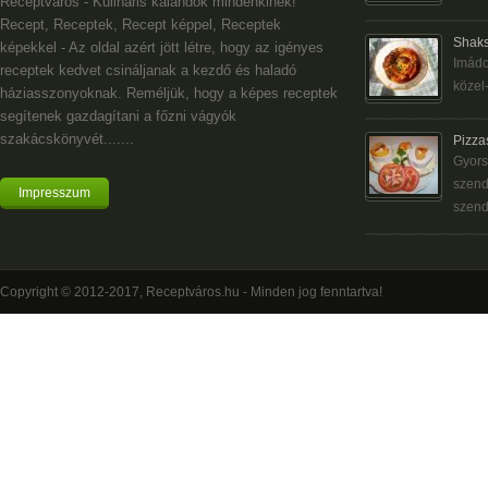
Receptváros - Kulináris kalandok mindenkinek!
Recept, Receptek, Recept képpel, Receptek
Shaks
képekkel - Az oldal azért jött létre, hogy az igényes
Imádo
receptek kedvet csináljanak a kezdő és haladó
közel-
háziasszonyoknak. Reméljük, hogy a képes receptek
segítenek gazdagítani a főzni vágyók
szakácskönyvét.......
Pizza
Gyors
szend
Impresszum
szend
Copyright © 2012-2017, Receptváros.hu - Minden jog fenntartva!