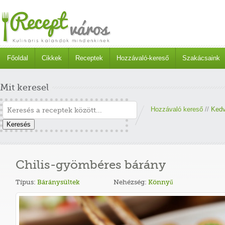
Főoldal
Cikkek
Receptek
Hozzávaló-kereső
Szakácsaink
Mit keresel
Hozzávaló kereső
//
Kedv
Keresés
Chilis-gyömbéres bárány
Típus:
Báránysültek
Nehézség:
Könnyű