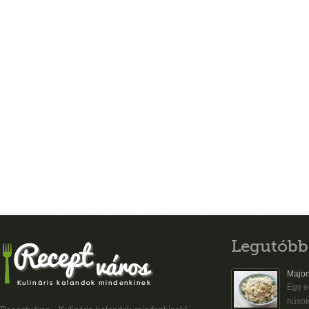
Legutóbb
Majon
Egy eg
húsok