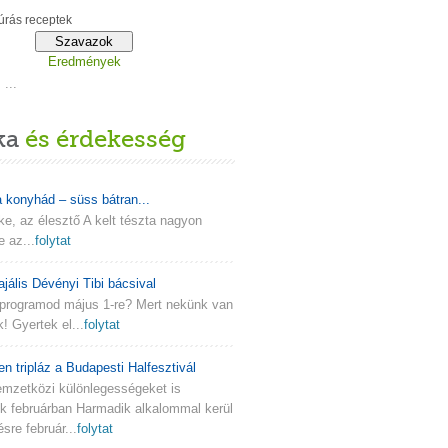
rás receptek
Eredmények
...
ka
és érdekesség
a konyhád – süss bátran...
lke, az élesztő A kelt tészta nagyon
e az...
folytat
ajális Dévényi Tibi bácsival
programod május 1-re? Mert nekünk van
k! Gyertek el...
folytat
en tripláz a Budapesti Halfesztivál
emzetközi különlegességeket is
nk februárban Harmadik alkalommal kerül
re február...
folytat