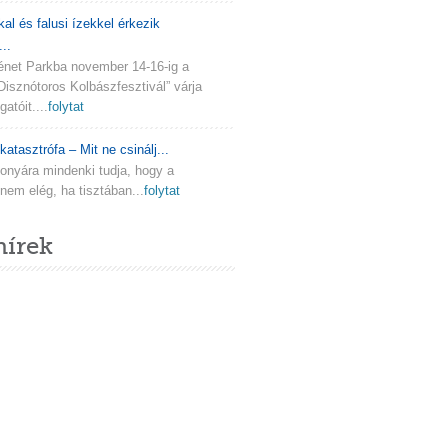
kal és falusi ízekkel érkezik
..
ténet Parkba november 14-16-ig a
Disznótoros Kolbászfesztivál” várja
atóit....
folytat
katasztrófa – Mit ne csinálj...
onyára mindenki tudja, hogy a
em elég, ha tisztában...
folytat
hírek