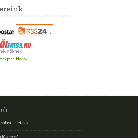
ereink
nü
nálási feltételek
aló-kereső