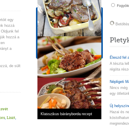
Fogyókú
Tápérték információk
1 adagra vonatkozik!
tóit egy
Betöltés 
ünk hozzá
Energia
Zsír
 Oldjunk fel
436 kcal
36.9g
rjük hozzá a
Plety
Szénhidrát
Fehérje
zen
1.2g
24.7g
rányt a
Éleszd fel 
A tészta le
ozzá, de sült
régóta rész
Népligeti M
Nincs még 
egy ötletün
Új helyszín
svét
Hazai és n
Indiai bárány
Görög bárány vegyes salátával
Chilis-gyömbéres bárány
Klasszikus bárányborda recept
ors
,
Liszt
,
kóstolhatu
megrendezés