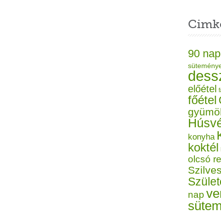
Cimk
90 nap
sütemény
dess
előétel
f
főétel
gyümö
Húsvé
konyha
koktél
olcsó r
Szilves
Szüle
ve
nap
süte