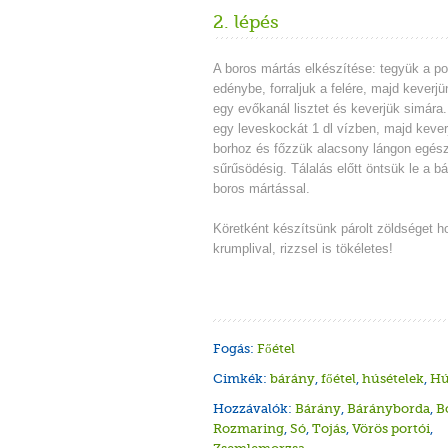
2. lépés
A boros mártás elkészítése: tegyük a por
edénybe, forraljuk a felére, majd keverj
egy evőkanál lisztet és keverjük simára.
egy leveskockát 1 dl vízben, majd keve
borhoz és főzzük alacsony lángon egés
sűrűsödésig. Tálalás előtt öntsük le a bá
boros mártással.
Köretként készítsünk párolt zöldséget h
krumplival, rizzsel is tökéletes!
Fogás:
Főétel
Cimkék:
bárány
,
főétel
,
húsételek
,
Hú
Hozzávalók:
Bárány
,
Bárányborda
,
B
Rozmaring
,
Só
,
Tojás
,
Vörös portói
,