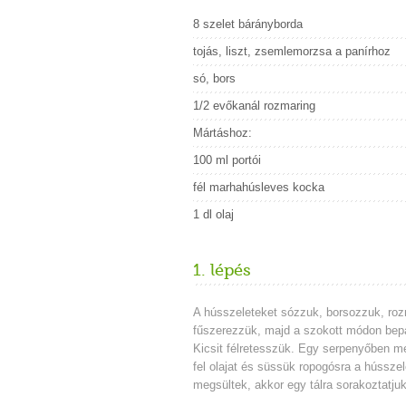
8 szelet bárányborda
tojás, liszt, zsemlemorzsa a panírhoz
só, bors
1/2 evőkanál rozmaring
Mártáshoz:
100 ml portói
fél marhahúsleves kocka
1 dl olaj
1. lépés
A hússzeleteket sózzuk, borsozzuk, roz
fűszerezzük, majd a szokott módon bep
Kicsit félretesszük. Egy serpenyőben m
fel olajat és süssük ropogósra a hússzel
megsültek, akkor egy tálra sorakoztatjuk