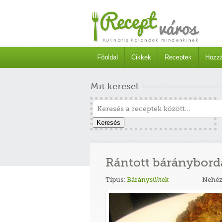
Főoldal
Cikkek
Receptek
Hozzá
Mit keresel
Keresés
Rántott báránybord
Típus:
Báránysültek
Nehéz