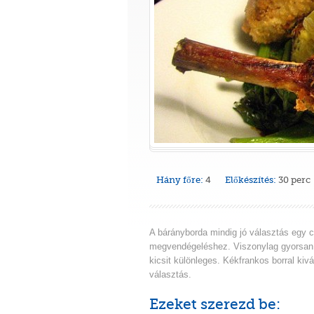
Hány főre:
4
Előkészítés:
30 perc
A bárányborda mindig jó választás egy c
megvendégeléshez. Viszonylag gyorsan 
kicsit különleges. Kékfrankos borral kivá
választás.
Ezeket szerezd be: