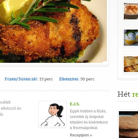
Főzési/Sütési idő:
15 perc
Elkészítés:
50 perc
Hét
r
saládi
E.J.S.
elkészül és
Egyik hobbim a főzés,
ló
szeretek új dolgokat
kitalálni és kísérletezni
a finomságokkal.
Receptjeim »