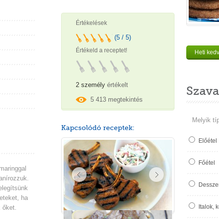
Értékelések
(5 / 5)
Értékeld a receptet!
Heti ked
2 személy
értékelt
Szava
5 413 megtekintés
Melyik tí
Kapcsolódó receptek:
Előétel
Főétel
maringgal
anírozzuk.
Desszer
elegítsünk
eteket, ha
Italok, 
 őket.