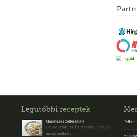
Partn
Legutóbbi
receptek
Me
Majonézes zellersaláta
Felhasz
Egy egyszerű saláta recept sült vagy grill
húsok mellé kiváló.
Hozzáv