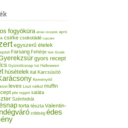
ék
os fogyókúra
apró
almás receptek
csirke
csokoládé
ek
cupcake
zert
egyszerű ételek
Farsang
Fehérje
agylalt
fánk
főzelék
Gyerekzsúr
gyors recept
lcs
Gyümölcsnap
Halloween
hal
t
húsételek
ital
Karcsúsító
Karácsony
Keményítő
leves
muffin
Liszt nélkül
köret
ecept
saláta
pite
reggeli
zter
Szénhidrát
tésnap
torta
Valentin-
tészta
ndégváró
édes
zöldség
mény