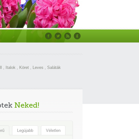
ll
,
Italok
,
Köret
,
Leves
,
Saláták
ptek
Neked!
erű
Legújabb
Véletlen