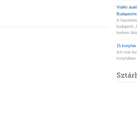
Vidéki árak
Budapestre.
A Vasúttör
budapesti „
kedves látog
15 konyhai 
Azt már biz
konyhában n
Sztár