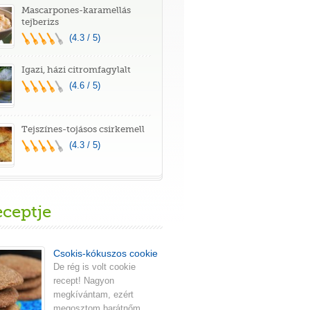
Mascarpones-karamellás
tejberizs
(4.3 / 5)
Igazi, házi citromfagylalt
(4.6 / 5)
Tejszínes-tojásos csirkemell
(4.3 / 5)
eceptje
Csokis-kókuszos cookie
De rég is volt cookie
recept! Nagyon
megkívántam, ezért
megosztom barátnőm