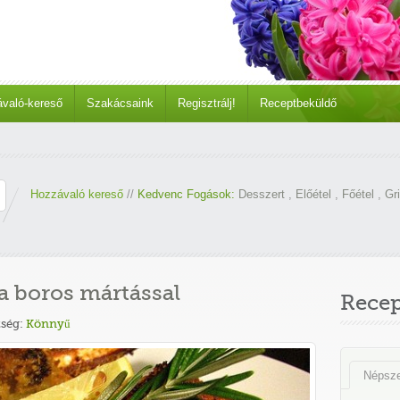
való-kereső
Szakácsaink
Regisztrálj!
Receptbeküldő
Hozzávaló kereső
//
Kedvenc Fogások:
Desszert
,
Előétel
,
Főétel
,
Gri
a boros mártással
Rece
ség:
Könnyű
Népsz