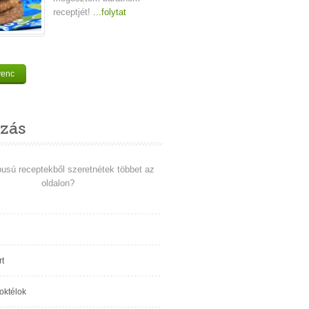
receptjét!
...folytat
venc
zás
pusú receptekből szeretnétek többet az
oldalon?
t
koktélok