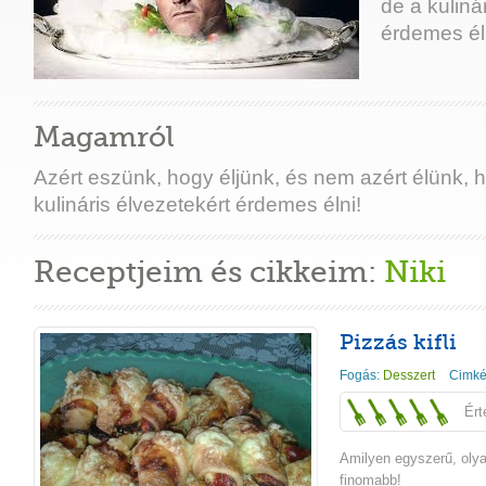
de a kuliná
érdemes él
Magamról
Azért eszünk, hogy éljünk, és nem azért élünk, 
kulináris élvezetekért érdemes élni!
Receptjeim és cikkeim:
Niki
Pizzás kifli
Fogás:
Desszert
Cimké
Ért
Amilyen egyszerű, oly
finomabb!