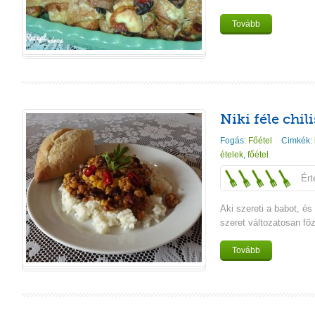
Tovább
Niki féle chil
Fogás:
Főétel
Cimkék:
ételek
,
főétel
Ért
Aki szereti a babot, és
szeret változatosan főz
Tovább