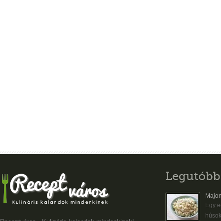
Legutóbb
Majon
Egy eg
húsok