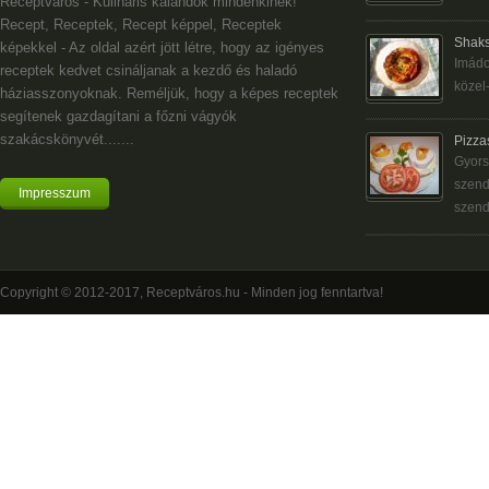
Receptváros - Kulináris kalandok mindenkinek!
Recept, Receptek, Recept képpel, Receptek
Shaks
képekkel - Az oldal azért jött létre, hogy az igényes
Imádo
receptek kedvet csináljanak a kezdő és haladó
közel-
háziasszonyoknak. Reméljük, hogy a képes receptek
segítenek gazdagítani a főzni vágyók
szakácskönyvét.......
Pizza
Gyors
szend
Impresszum
szend
Copyright © 2012-2017, Receptváros.hu - Minden jog fenntartva!