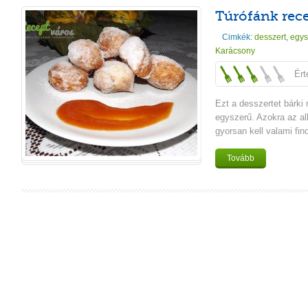
Túrófánk rec
Cimkék:
desszert
,
egys
Karácsony
Ért
Ezt a desszertet bárki 
egyszerű. Azokra az al
gyorsan kell valami fin
Tovább