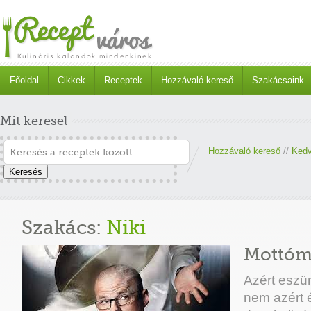
Főoldal
Cikkek
Receptek
Hozzávaló-kereső
Szakácsaink
Mit keresel
Hozzávaló kereső
//
Kedv
Keresés
Szakács:
Niki
Mottó
Azért eszün
nem azért 