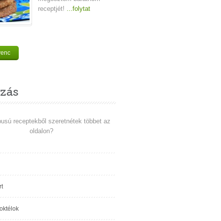
receptjét!
...folytat
venc
zás
pusú receptekből szeretnétek többet az
oldalon?
t
koktélok