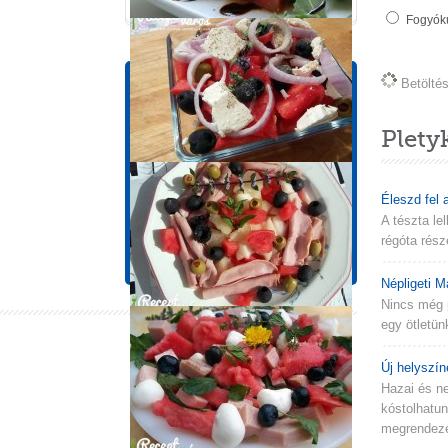
Fogyókú
Tápérték információk
Betöltés 
1 adagra vonatkozik!
Plety
Energia
Zsír
283 kcal
0,6 g
Koleszterin
Szénhidrát
Éleszd fel 
0 mg
53,7 g
A tészta le
Cukor
Fehérje
régóta rész
50,9 g
4,4 g
Népligeti M
Nincs még 
egy ötletün
Új helyszín
Hazai és n
kóstolhatu
megrendezés