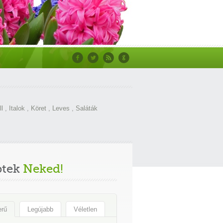
ll
,
Italok
,
Köret
,
Leves
,
Saláták
ptek
Neked!
erű
Legújabb
Véletlen