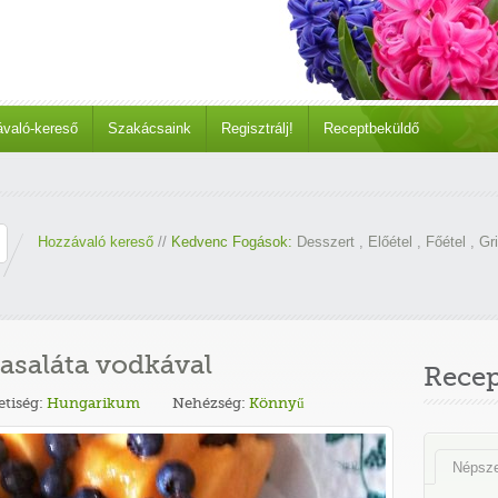
való-kereső
Szakácsaink
Regisztrálj!
Receptbeküldő
Hozzávaló kereső
//
Kedvenc Fogások:
Desszert
,
Előétel
,
Főétel
,
Gri
asaláta vodkával
Rece
tiség:
Hungarikum
Nehézség:
Könnyű
Népsz