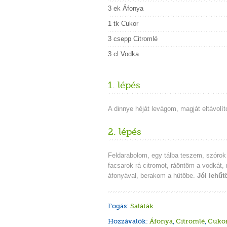
3 ek Áfonya
1 tk Cukor
3 csepp Citromlé
3 cl Vodka
1. lépés
A dinnye héját levágom, magját eltávolí
2. lépés
Feldarabolom, egy tálba teszem, szórok 
facsarok rá citromot, ráöntöm a vodkát
áfonyával, berakom a hűtőbe.
Jól lehű
Fogás:
Saláták
Hozzávalók:
Áfonya
,
Citromlé
,
Cuko