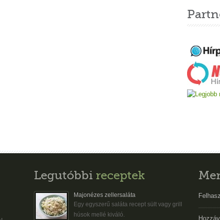
Partn
Legutóbbi
receptek
Me
Majonézes zellersaláta
Felhasz
Egy egyszerű saláta recept sült vagy grill
húsok mellé kiváló.
Hozzáv