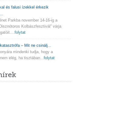
kal és falusi ízekkel érkezik
..
ténet Parkba november 14-16-ig a
Disznótoros Kolbászfesztivál” várja
atóit....
folytat
katasztrófa – Mit ne csinálj...
onyára mindenki tudja, hogy a
em elég, ha tisztában...
folytat
hírek