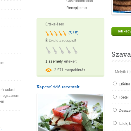
Gastronomiában.
Receptjeim »
Értékelések
Heti ked
(5 / 5)
Értékeld a receptet!
Szava
1 személy
értékelt
tom.
2 571 megtekintés
Melyik tí
Előétel
Kapcsolódó receptek:
rá cukrot,
, megszórom
Főétel
töm
.
Desszer
Italok, 
r
,