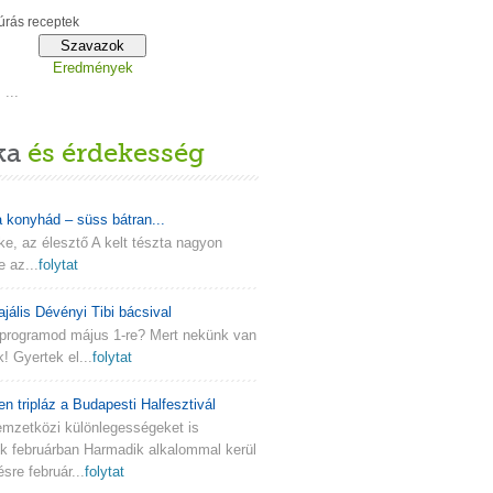
rás receptek
Eredmények
...
ka
és érdekesség
a konyhád – süss bátran...
lke, az élesztő A kelt tészta nagyon
e az...
folytat
ajális Dévényi Tibi bácsival
programod május 1-re? Mert nekünk van
k! Gyertek el...
folytat
en tripláz a Budapesti Halfesztivál
emzetközi különlegességeket is
nk februárban Harmadik alkalommal kerül
re február...
folytat