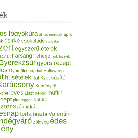
ék
os fogyókúra
apró
almás receptek
csirke
csokoládé
ek
cupcake
zert
egyszerű ételek
Farsang
Fehérje
agylalt
fánk
főzelék
Gyerekzsúr
gyors recept
lcs
Gyümölcsnap
Halloween
hal
t
húsételek
ital
Karcsúsító
Karácsony
Keményítő
leves
muffin
Liszt nélkül
köret
ecept
saláta
pite
reggeli
zter
Szénhidrát
tésnap
torta
Valentin-
tészta
ndégváró
édes
zöldség
mény