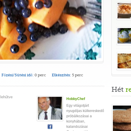
Főzési/Sütési idő:
0 perc
Elkészítés:
5 perc
Hét
r
 lehűtve
HobbyChef
Egy világotjárt
nyugdíjas külkereskedő
próbálkozásai a
konyhában,
kalandozásai