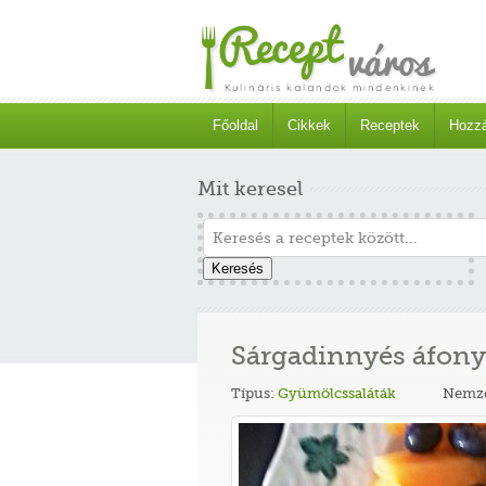
Főoldal
Cikkek
Receptek
Hozzá
Mit keresel
Keresés
Sárgadinnyés áfony
Típus:
Gyümölcssaláták
Nemze