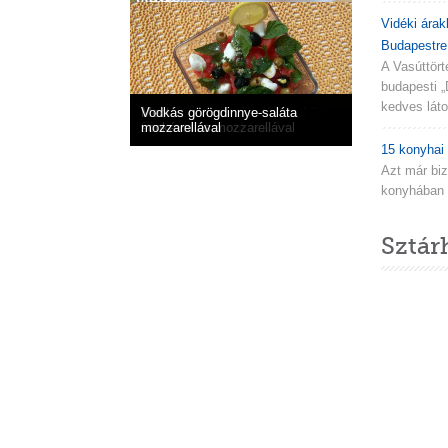
Vidéki árak
Budapestre.
A Vasúttör
budapesti „
kedves látog
Dinnyés görög saláta fetával és
Mentás görögdinnye-saláta
Vodkás görögdinnye-saláta
Görögdinnyesaláta fetával
olívabogyóval
Dinnyesaláta sonkával
sonkával és mozzarellával
mozzarellával
15 konyhai 
Azt már biz
konyhában n
Sztár