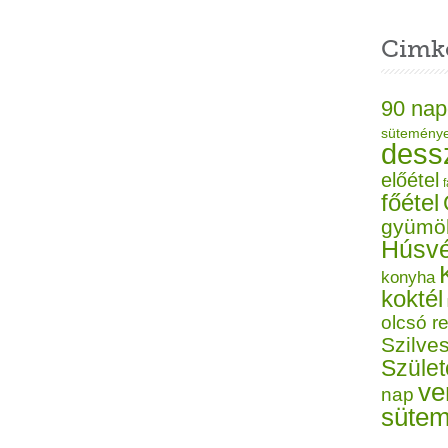
Cimk
90 nap
sütemény
dess
előétel
f
főétel
gyümö
Húsvé
konyha
koktél
olcsó r
Szilves
Szüle
ve
nap
süte