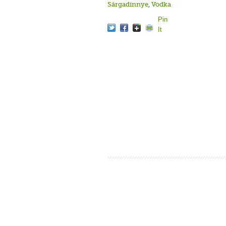
Sárgadinnye
,
Vodka
Pin
It