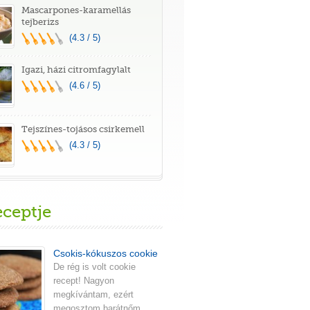
Mascarpones-karamellás
tejberizs
(4.3 / 5)
Igazi, házi citromfagylalt
(4.6 / 5)
Tejszínes-tojásos csirkemell
(4.3 / 5)
eceptje
Csokis-kókuszos cookie
De rég is volt cookie
recept! Nagyon
megkívántam, ezért
megosztom barátnőm