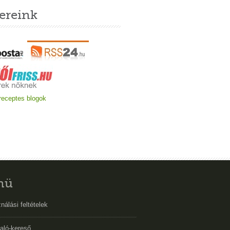
ereink
nü
nálási feltételek
aló-kereső