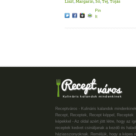
Liszt
,
Margarin
,
Só
,
Tej
,
Tojás
Pin
It
Receptváros - Kulináris kalandok mindenkinek
Recept, Receptek, Recept képpel, Receptek
képekkel - Az oldal azért jött létre, hogy az i
receptek kedvet csináljanak a kezdő és halad
háziasszonyoknak. Reméljük, hogy a képes r