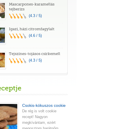
Mascarpones-karamellás
tejberizs
(4.3 / 5)
Igazi, házi citromfagylalt
(4.6 / 5)
Tejszínes-tojásos csirkemell
(4.3 / 5)
eceptje
Csokis-kókuszos cookie
De rég is volt cookie
recept! Nagyon
megkívántam, ezért
megosztom barátnőm