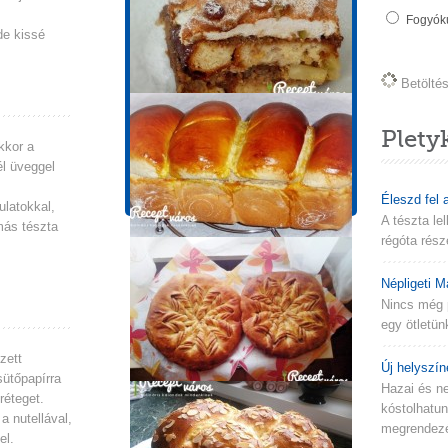
Tápérték információk
Fogyókú
de kissé
1 adagra vonatkozik!
Energia
Zsír
Betöltés 
750 kcal
18.3g
Szénhidrát
Fehérje
124.5g
19.9g
Plety
kkor a
Koleszterin
Cukor
él üveggel
87mg
26.4g
Éleszd fel 
ulatokkal,
A tészta le
más tészta
régóta rész
Népligeti M
Nincs még 
egy ötletün
zett
Új helyszín
sütőpapírra
Hazai és n
réteget.
kóstolhatu
a nutellával,
megrendezés
el.