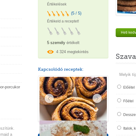
Értékelések
(5 / 5)
Értékeld a receptet!
Heti ked
5 személy
értékelt
4 324 megtekintés
Szava
Kapcsolódó receptek:
Melyik tí
or-porcukor
Előétel
Főétel
Desszer
észítünk.
Italok, 
 majd a