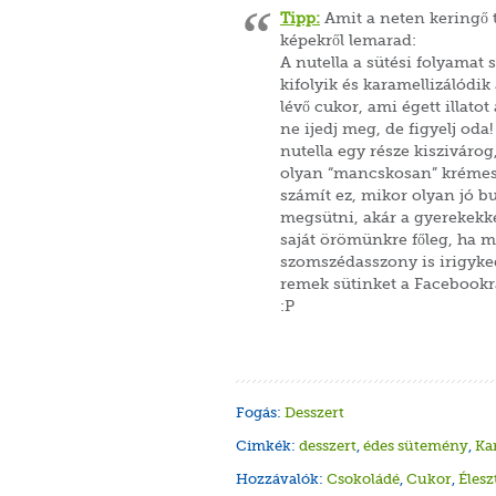
Tipp:
Amit a neten keringő 
képekről lemarad:
A nutella a sütési folyamat 
kifolyik és karamellizálódi
lévő cukor, ami égett illatot 
ne ijedj meg, de figyelj oda!
nutella egy része kisziváro
olyan “mancskosan” krémes 
számít ez, mikor olyan jó bu
megsütni, akár a gyerekekke
saját örömünkre főleg, ha m
szomszédasszony is irigyked
remek sütinket a Facebookra
:P
Fogás:
Desszert
Cimkék:
desszert
,
édes sütemény
,
Ka
Hozzávalók:
Csokoládé
,
Cukor
,
Élesz