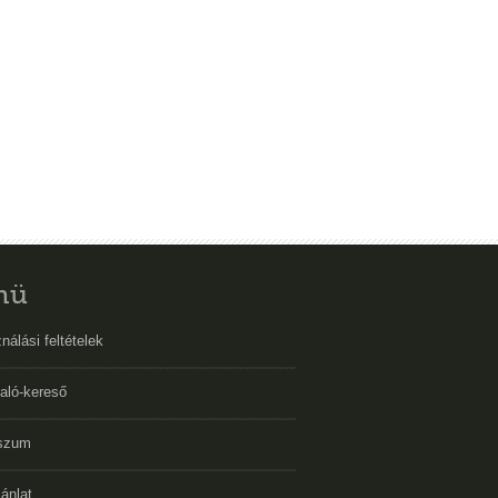
nü
nálási feltételek
aló-kereső
szum
ánlat