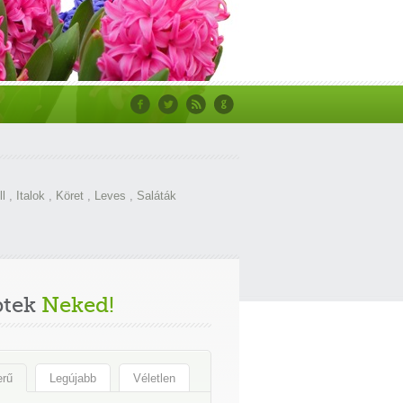
ll
,
Italok
,
Köret
,
Leves
,
Saláták
ptek
Neked!
erű
Legújabb
Véletlen