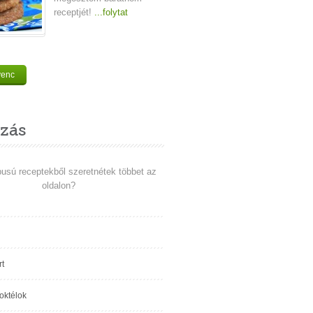
receptjét!
...folytat
venc
zás
pusú receptekből szeretnétek többet az
oldalon?
t
koktélok