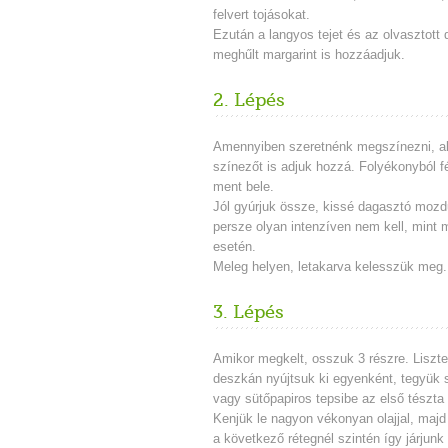
felvert tojásokat.
Ezután a langyos tejet és az olvasztott 
meghűlt margarint is hozzáadjuk.
2. Lépés
Amennyiben szeretnénk megszínezni, a
színezőt is adjuk hozzá. Folyékonyból f
ment bele.
Jól gyúrjuk össze, kissé dagasztó mozd
persze olyan intenzíven nem kell, mint 
esetén.
Meleg helyen, letakarva kelesszük meg.
3. Lépés
Amikor megkelt, osszuk 3 részre. Liszte
deszkán nyújtsuk ki egyenként, tegyük 
vagy sütőpapiros tepsibe az első tészta 
Kenjük le nagyon vékonyan olajjal, majd 
a következő rétegnél szintén így járjunk 