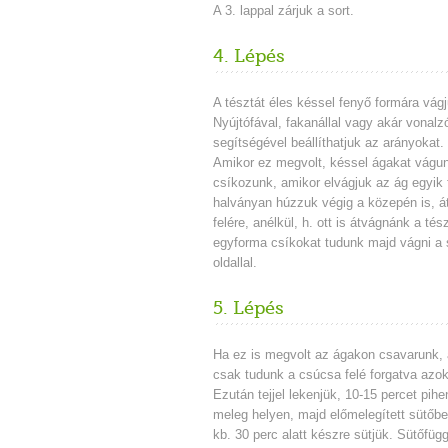
A 3. lappal zárjuk a sort.
4. Lépés
A tésztát éles késsel fenyő formára vágj
Nyújtófával, fakanállal vagy akár vonalz
segítségével beállíthatjuk az arányokat.
Amikor ez megvolt, késsel ágakat vágu
csíkozunk, amikor elvágjuk az ág egyik f
halványan húzzuk végig a közepén is, á
felére, anélkül, h. ott is átvágnánk a tész
egyforma csíkokat tudunk majd vágni a
oldallal.
5. Lépés
Ha ez is megvolt az ágakon csavarunk,
csak tudunk a csúcsa felé forgatva azok
Ezután tejjel lekenjük, 10-15 percet pihe
meleg helyen, majd előmelegített sütőb
kb. 30 perc alatt készre sütjük. Sütőfügg