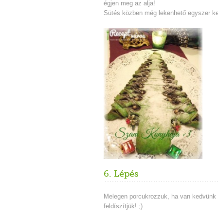
égjen meg az alja!
Sütés közben még lekenhető egyszer kev
6. Lépés
Melegen porcukrozzuk, ha van kedvünk 
feldíszítjük! ;)