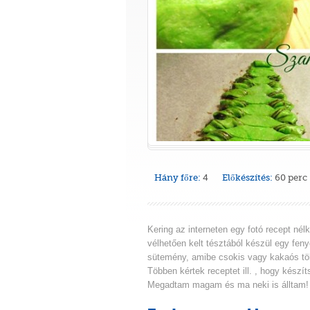
Hány főre:
4
Előkészítés:
60 perc
Kering az interneten egy fotó recept nél
vélhetően kelt tésztából készül egy feny
sütemény, amibe csokis vagy kakaós tölt
Többen kértek receptet ill. , hogy készít
Megadtam magam és ma neki is álltam!