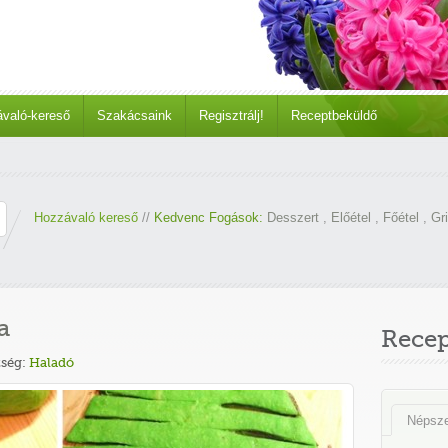
való-kereső
Szakácsaink
Regisztrálj!
Receptbeküldő
Hozzávaló kereső
//
Kedvenc Fogások:
Desszert
,
Előétel
,
Főétel
,
Gri
a
Rece
ség:
Haladó
Népsz