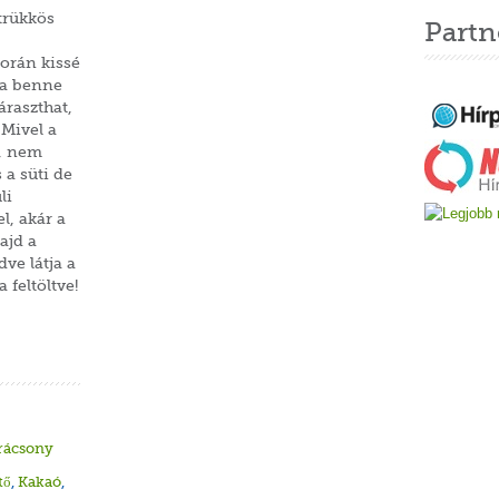
trükkös
Partn
során kissé
k a benne
áraszthat,
 Mivel a
g, nem
a süti de
li
l, akár a
ajd a
ve látja a
 feltöltve!
rácsony
tő
,
Kakaó
,