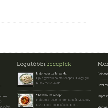
Legutóbbi
receptek
Me
Majonézes zellersaláta
Felhasz
Egy egyszerű saláta recept sült vagy grill
húsok mellé kiváló.
Hozzáv
!
Shakshouka recept
Impres
gényes
Imádom a lecsó minden fajtáját. Most egy
ó
közel-keleti lecsót készítettem....
eceptek
Médiaaj