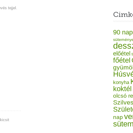
és tejjel.
Cimk
90 nap
sütemény
dess
előétel
f
főétel
gyümö
Húsvé
konyha
koktél
olcsó r
Szilves
Szüle
ve
nap
kicsit
süte