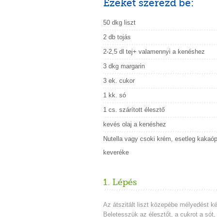
Ezeket szerezd be:
50 dkg liszt
2 db tojás
2-2,5 dl tej+ valamennyi a kenéshez
3 dkg margarin
3 ek. cukor
1 kk. só
1 cs. szárított élesztő
kevés olaj a kenéshez
Nutella vagy csoki krém, esetleg kakaóp
keveréke
1. Lépés
Az átszitált liszt közepébe mélyedést k
Beletesszük az élesztőt, a cukrot a sót,