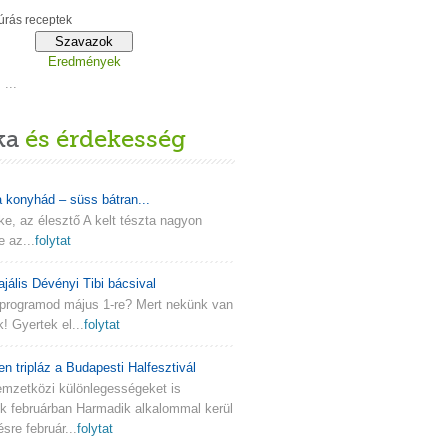
rás receptek
Eredmények
...
ka
és érdekesség
a konyhád – süss bátran...
lke, az élesztő A kelt tészta nagyon
e az...
folytat
ajális Dévényi Tibi bácsival
programod május 1-re? Mert nekünk van
k! Gyertek el...
folytat
en tripláz a Budapesti Halfesztivál
emzetközi különlegességeket is
nk februárban Harmadik alkalommal kerül
re február...
folytat