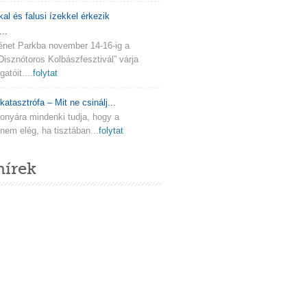
kal és falusi ízekkel érkezik
..
ténet Parkba november 14-16-ig a
Disznótoros Kolbászfesztivál” várja
atóit....
folytat
katasztrófa – Mit ne csinálj...
onyára mindenki tudja, hogy a
em elég, ha tisztában...
folytat
hírek