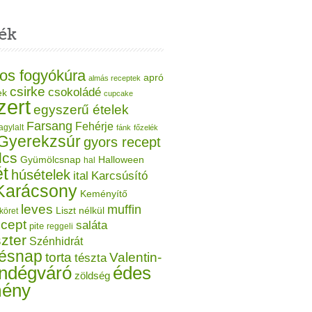
ék
os fogyókúra
apró
almás receptek
csirke
csokoládé
ek
cupcake
zert
egyszerű ételek
Farsang
Fehérje
agylalt
fánk
főzelék
Gyerekzsúr
gyors recept
lcs
Gyümölcsnap
Halloween
hal
t
húsételek
ital
Karcsúsító
Karácsony
Keményítő
leves
muffin
Liszt nélkül
köret
ecept
saláta
pite
reggeli
zter
Szénhidrát
tésnap
torta
Valentin-
tészta
ndégváró
édes
zöldség
mény