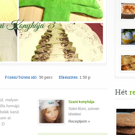
Főzési/Sütési idő:
30 perc
Elkészítés:
1:30 p
Hét
r
kül, melyen
Szani konyhája
őfa formájú
Sütni-főzni, szívvel-
elék kerül.
lélekkel
sem el.
Receptjeim »
 :D