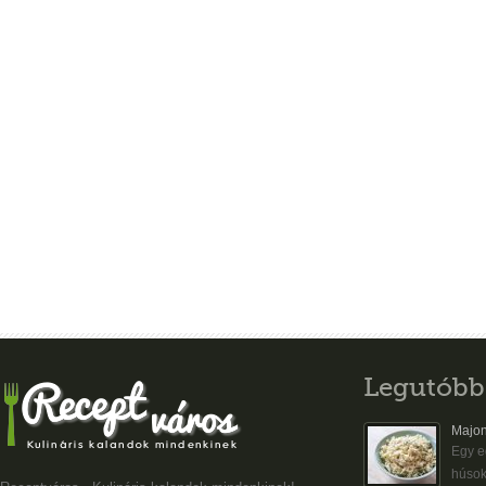
Legutóbb
Majon
Egy eg
húsok