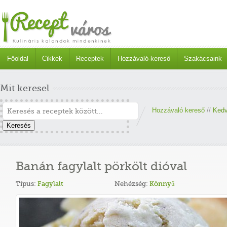
Főoldal
Cikkek
Receptek
Hozzávaló-kereső
Szakácsaink
Mit keresel
Hozzávaló kereső
//
Kedv
Keresés
Banán fagylalt pörkölt dióval
Típus:
Fagylalt
Nehézség:
Könnyű