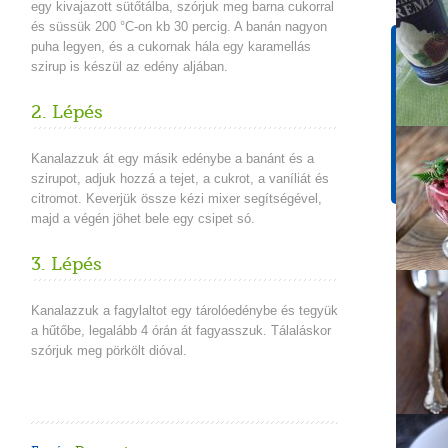
egy kivajazott sütőtálba, szórjuk meg barna cukorral
és süssük 200 °C-on kb 30 percig. A banán nagyon
puha legyen, és a cukornak hála egy karamellás
Tápér
szirup is készül az edény aljában.
1 adagr
Energ
2. Lépés
172 k
Szénh
Kanalazzuk át egy másik edénybe a banánt és a
32,5 
szirupot, adjuk hozzá a tejet, a cukrot, a vaníliát és
citromot. Keverjük össze kézi mixer segítségével,
majd a végén jöhet bele egy csipet só.
3. Lépés
Kanalazzuk a fagylaltot egy tárolóedénybe és tegyük
a hűtőbe, legalább 4 órán át fagyasszuk. Tálaláskor
szórjuk meg pörkölt dióval.