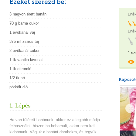
Ezeket szerezd be:
3 nagyon érett banán
Érté
70 g barna cukor
Érték
1 evőkanál vaj
375 ml zsíros tej
2 evőkanál cukor
1 sz
1 tk vanília kivonat
1 tk citromlé
1/2 tk só
Kapcsol
pörkölt dió
1. Lépés
Ha van túlérett banánunk, akkor ez a legjobb módja
felhasználni, hiszen ha bebarnult, akkor nem kell
kidobnunk. Vágjuk a banánt darabokra, és tegyük