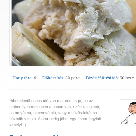
Hány főre:
6
Előkészítés:
20 perc
Főzési/Sütési idő:
30 perc
Hihetetlenül napos idő van ma, nem is jó, ha az
ember ilyen melegben a napon van, ezért a legjobb,
ha árnyékba, napernyő alá, vagy a hűvös lakásba
húzódik vissza. Akkor pedig jöhet egy finom fagylalt
kehely! :)