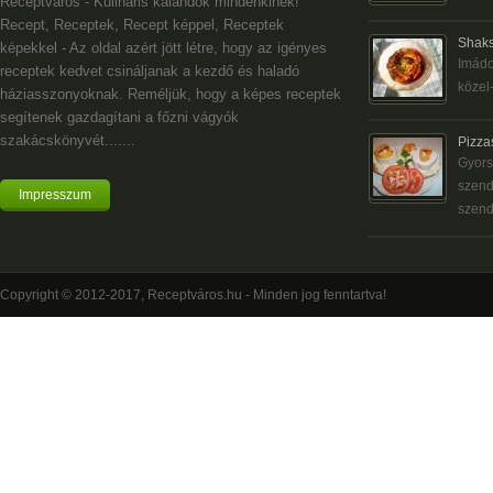
Receptváros - Kulináris kalandok mindenkinek!
Recept, Receptek, Recept képpel, Receptek
Shaks
képekkel - Az oldal azért jött létre, hogy az igényes
Imádo
receptek kedvet csináljanak a kezdő és haladó
közel-
háziasszonyoknak. Reméljük, hogy a képes receptek
segítenek gazdagítani a főzni vágyók
szakácskönyvét.......
Pizza
Gyors
szend
Impresszum
szend
Copyright © 2012-2017, Receptváros.hu - Minden jog fenntartva!