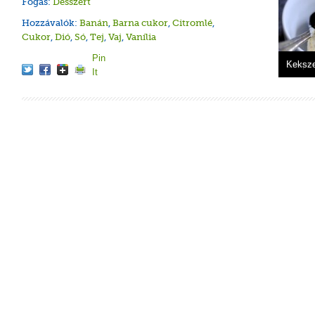
Fogás:
Desszert
Hozzávalók:
Banán
,
Barna cukor
,
Citromlé
,
Cukor
,
Dió
,
Só
,
Tej
,
Vaj
,
Vanília
Pin
Joghur
Málnas
Diétás 
Szuper
Keksze
It