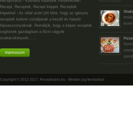
Receptváros - Kulináris kalandok mindenkinek!
Recept, Receptek, Recept képpel, Receptek
Shaks
képekkel - Az oldal azért jött létre, hogy az igényes
Imádo
receptek kedvet csináljanak a kezdő és haladó
közel-
háziasszonyoknak. Reméljük, hogy a képes receptek
segítenek gazdagítani a főzni vágyók
szakácskönyvét.......
Pizza
Gyors
szend
Impresszum
szend
Copyright © 2012-2017, Receptváros.hu - Minden jog fenntartva!