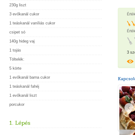
230g liszt
3 evőkanál cukor
Érté
1 teáskanál vaníliás cukor
Érték
csipet só
140g hideg vaj
1 tojás
3 sz
Töltelék:
5 körte
1 evőkanál barna cukor
Kapcsol
1 teáskanál fahéj
1 evőkanál liszt
porcukor
1. Lépés