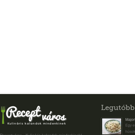
Legutóbb
Majon
Egy eg
húsok