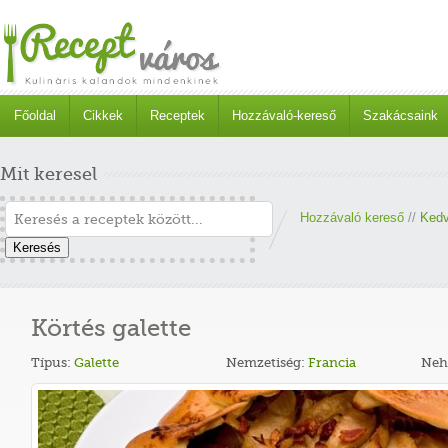
Főoldal
Cikkek
Receptek
Hozzávaló-kereső
Szakácsaink
Mit keresel
Hozzávaló kereső
//
Kedv
Keresés
Körtés galette
Típus:
Galette
Nemzetiség:
Francia
Neh