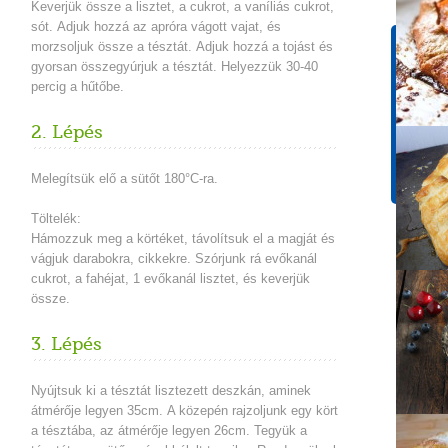
Keverjük össze a lisztet, a cukrot, a vaníliás cukrot,
sót.
Adjuk hozzá az apróra vágott vajat, és
morzsoljuk össze a tésztát.
Adjuk hozzá a tojást és
Tápér
gyorsan összegyúrjuk a tésztát. Helyezzük 30-40
1 adagr
percig a hűtőbe.
Energ
457 k
2. Lépés
Szénh
66g
Melegítsük elő a sütőt 180°C-ra.
Töltelék:
Hámozzuk meg a körtéket, távolítsuk el a magját és
vágjuk darabokra, cikkekre.
Szórjunk rá evőkanál
cukrot, a fahéjat, 1 evőkanál lisztet, és keverjük
össze.
3. Lépés
Nyújtsuk ki a tésztát lisztezett deszkán, aminek
átmérője legyen 35cm.
A közepén rajzoljunk egy kört
a tésztába, az átmérője legyen 26cm.
Tegyük a