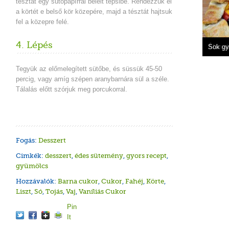
tésztát egy sütőpapírral bélelt tepsibe. Rendezzük el
a körtét e belső kör közepére, majd a tésztát hajtsuk
fel a közepre felé.
4. Lépés
Fahéja
Nektar
Barack
Áfonyá
Sok gy
Tegyük az előmelegített sütőbe, és süssük 45-50
percig, vagy amíg szépen aranybarnára sül a széle.
Tálalás előtt szórjuk meg porcukorral.
Fogás:
Desszert
Cimkék:
desszert
,
édes sütemény
,
gyors recept
,
gyümölcs
Hozzávalók:
Barna cukor
,
Cukor
,
Fahéj
,
Körte
,
Liszt
,
Só
,
Tojás
,
Vaj
,
Vaníliás Cukor
Pin
It