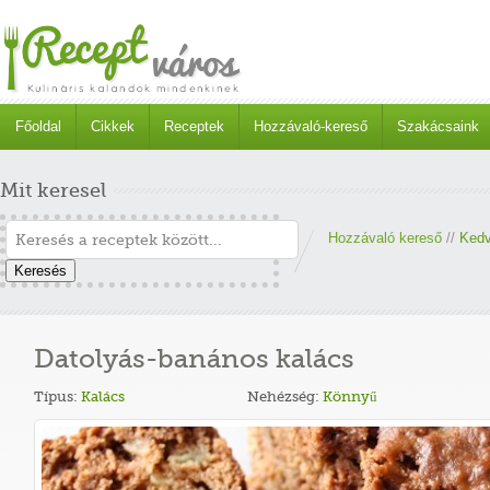
Főoldal
Cikkek
Receptek
Hozzávaló-kereső
Szakácsaink
Mit keresel
Hozzávaló kereső
//
Kedv
Keresés
Datolyás-banános kalács
Típus:
Kalács
Nehézség:
Könnyű