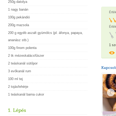
250g datolya
1 nagy banán
Érté
100g pekándió
200g mazsola
Érték
200 g egyéb aszalt gyümölcs (pl. áfonya, papaya,
ananász stb.)
1 sz
100g finom polenta
2 tk mézeskalácsfűszer
2 teáskanál sütőpor
Kapcsol
3 evőkanál rum
100 ml tej
2 tojásfehérje
1 teáskanál barna cukor
1. Lépés