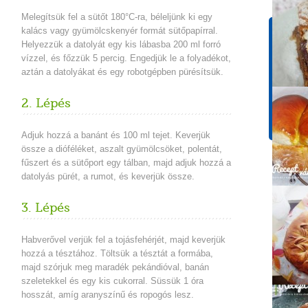
Melegítsük fel a sütőt 180°C-ra, béleljünk ki egy
kalács vagy gyümölcskenyér formát sütőpapírral.
Tápér
Helyezzük a datolyát egy kis lábasba 200 ml forró
1 adagr
vízzel, és főzzük 5 percig. Engedjük le a folyadékot,
Energ
aztán a datolyákat és egy robotgépben pürésítsük.
310 k
2. Lépés
Szénh
8g
Adjuk hozzá a banánt és 100 ml tejet. Keverjük
össze a dióféléket, aszalt gyümölcsöket, polentát,
fűszert és a sütőport egy tálban, majd adjuk hozzá a
datolyás pürét, a rumot, és keverjük össze.
3. Lépés
Habverővel verjük fel a tojásfehérjét, majd keverjük
hozzá a tésztához. Töltsük a tésztát a formába,
majd szórjuk meg maradék pekándióval, banán
szeletekkel és egy kis cukorral. Süssük 1 óra
hosszát, amíg aranyszínű és ropogós lesz.