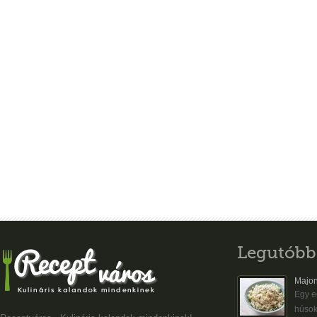
Legutóbb
Majon
Egy eg
húsok