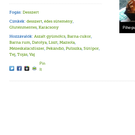
Fogás:
Desszert
Cimkék:
desszert
,
édes sütemény
,
Gluténmentes
,
Karácsony
Fahéja
Diós-a
Hokkai
Fahéja
Pihe-p
Hozzávalók:
Aszalt gyümölcs
,
Barna cukor
,
Barna rum
,
Datolya
,
Liszt
,
Mazsola
,
Mézeskalácsfűszer
,
Pekándió
,
Puliszka
,
Sütőpor
,
Tej
,
Tojás
,
Vaj
Pin
It