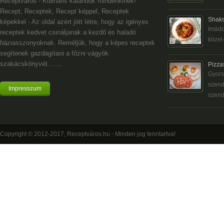
Receptváros - Kulináris kalandok mindenkinek!
Recept, Receptek, Recept képpel, Receptek
Shaks
képekkel - Az oldal azért jött létre, hogy az igényes
Imádo
receptek kedvet csináljanak a kezdő és haladó
közel-
háziasszonyoknak. Reméljük, hogy a képes receptek
segítenek gazdagítani a főzni vágyók
szakácskönyvét.......
Pizza
Gyors
szend
Impresszum
szend
Copyright © 2012-2017, Receptváros.hu - Minden jog fenntartva!