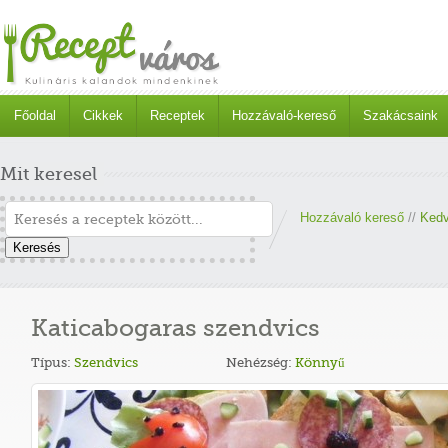
Főoldal
Cikkek
Receptek
Hozzávaló-kereső
Szakácsaink
Mit keresel
Hozzávaló kereső
//
Kedv
Keresés
Katicabogaras szendvics
Típus:
Szendvics
Nehézség:
Könnyű