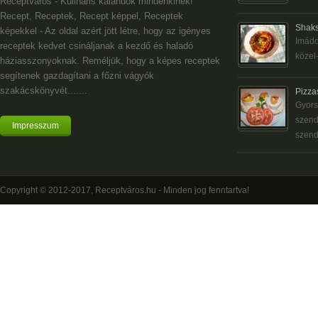
Receptváros - Kulináris kalandok mindenkinek!
Recept, Receptek, Recept képpel, Receptek
Shaks
képekkel - Az oldal azért jött létre, hogy az igényes
Imádo
receptek kedvet csináljanak a kezdő és haladó
közel-
háziasszonyoknak. Reméljük, hogy a képes receptek
segítenek gazdagítani a főzni vágyók
szakácskönyvét.......
Pizza
Gyors
szend
Impresszum
szend
Copyright © 2012-2017, Receptváros.hu - Minden jog fenntartva!