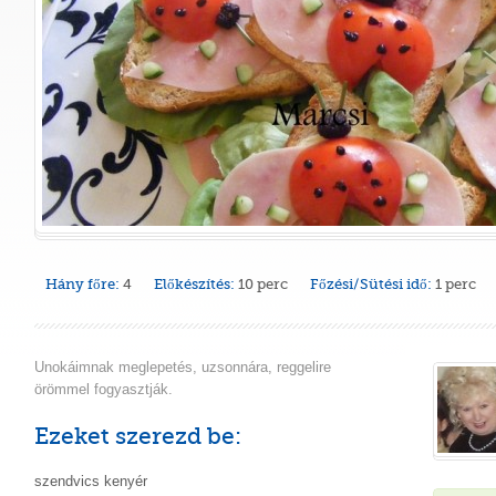
Hány főre:
4
Előkészítés:
10 perc
Főzési/Sütési idő:
1 perc
Unokáimnak meglepetés, uzsonnára, reggelire
örömmel fogyasztják.
Ezeket szerezd be:
szendvics kenyér