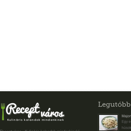
Legutóbb
Majon
Egy eg
húsok