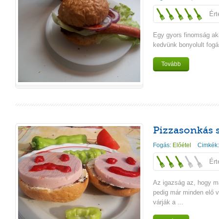
Ért
Egy gyors finomság aká
kedvünk bonyolult fogá
Tovább
Pizzasonkás 
Fogás:
Előétel
Cimkék
Ért
Az igazság az, hogy m
pedig már minden elő 
várják a ...