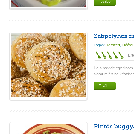
Tovább
Zabpelyhes z
Fogás:
Desszert
,
Előétel
Ért
Ha a reggelt egy finom
akkor miért ne készít
Tovább
Pirítós buggya