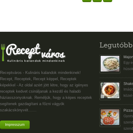
Legutóbb
Majon
Egy eg
húsok
Receptváros - Kulináris kalandok mindenkinek!
Recept, Receptek, Recept képpel, Receptek
Shaks
képekkel - Az oldal azért jött létre, hogy az igényes
Imádo
receptek kedvet csináljanak a kezdő és haladó
közel-
háziasszonyoknak. Reméljük, hogy a képes receptek
segítenek gazdagítani a főzni vágyók
szakácskönyvét.......
Pizza
Gyors
szend
Impresszum
szend