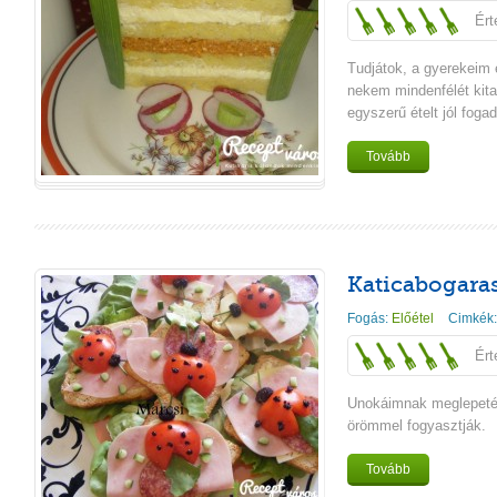
Ért
Tudjátok, a gyerekeim e
nekem mindenfélét kita
egyszerű ételt jól fogad
Tovább
Katicabogara
Fogás:
Előétel
Cimkék
Ért
Unokáimnak meglepetés
örömmel fogyasztják.
Tovább