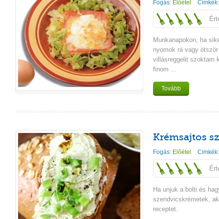
Fogás:
Előétel
Cimkék
Ért
Munkanapokon, ha sike
nyomok rá vagy ötször 
villásreggelit szoktam 
finom ...
Tovább
Krémsajtos s
Fogás:
Előétel
Cimkék
Ért
Ha unjuk a bolti és h
szendvicskrémetek, akk
receptet.