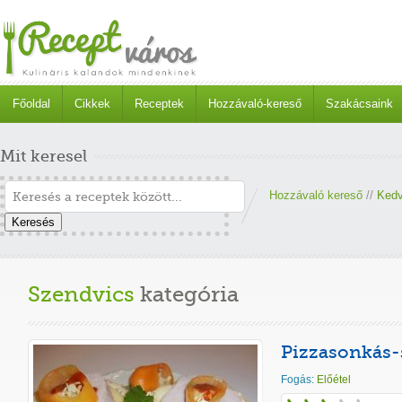
Főoldal
Cikkek
Receptek
Hozzávaló-kereső
Szakácsaink
Mit keresel
Hozzávaló kereső
//
Kedv
Keresés
Szendvics
kategória
Pizzasonkás-
Fogás:
Előétel