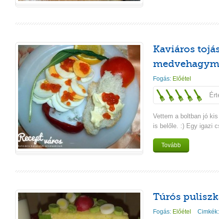
Kaviáros tojá
medvehagym
Fogás:
Előétel
Ért
Vettem a boltban jó kis
is belőle. :) Egy igazi
Tovább
Túrós puliszk
Fogás:
Előétel
Cimkék