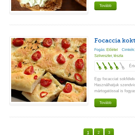
Tovább
Focaccia kok
Fogás:
Előétel
Cimkék
Szilveszter
,
tészta
Ért
Egy focacciat sokfélek
Használhatjuk szendvic
mártogatóssal is fogya
Tovább
1
2
3