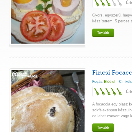
Ért
Gyors, egyszerű, hag
készítettem. 5 perces 
Tovább
Fincsi Focacc
Fogás:
Előétel
Cimkék
Ért
A focaccia egy olasz k
sokféleképpen készülhe
de lehet csavart vagy le
Tovább