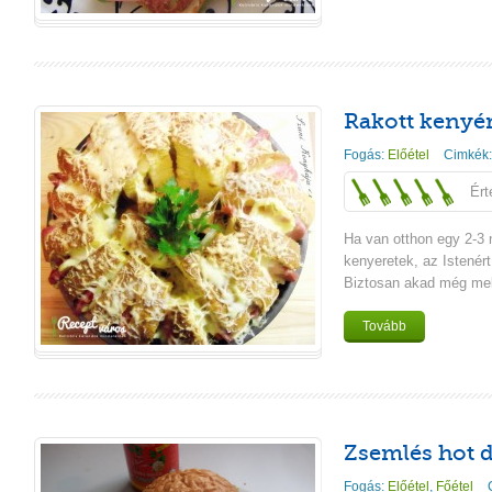
Rakott kenyé
Fogás:
Előétel
Cimkék
Ért
Ha van otthon egy 2-3
kenyeretek, az Istenért
Biztosan akad még mellé
Tovább
Zsemlés hot 
Fogás:
Előétel
,
Főétel