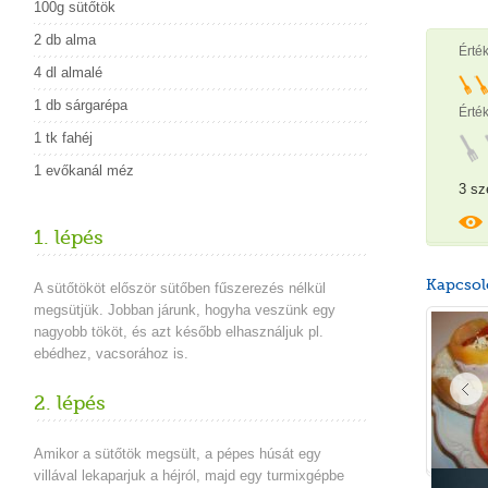
100g sütőtök
2 db alma
Érté
4 dl almalé
1 db sárgarépa
Érték
1 tk fahéj
1 evőkanál méz
3 sz
1. lépés
Kapcsol
A sütőtököt először sütőben fűszerezés nélkül
megsütjük. Jobban járunk, hogyha veszünk egy
nagyobb tököt, és azt később elhasználjuk pl.
ebédhez, vacsorához is.
2. lépés
Amikor a sütőtök megsült, a pépes húsát egy
villával lekaparjuk a héjról, majd egy turmixgépbe