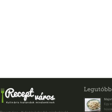
Legutóbb
Majon
Egy eg
húsok