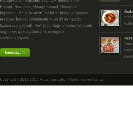
Receptváros - Kulináris kalandok mindenkinek!
Recept, Receptek, Recept képpel, Receptek
Shaks
képekkel - Az oldal azért jött létre, hogy az igényes
Imádo
receptek kedvet csináljanak a kezdő és haladó
közel-
háziasszonyoknak. Reméljük, hogy a képes receptek
segítenek gazdagítani a főzni vágyók
szakácskönyvét.......
Pizza
Gyors
szend
Impresszum
szend
Copyright © 2012-2017, Receptváros.hu - Minden jog fenntartva!