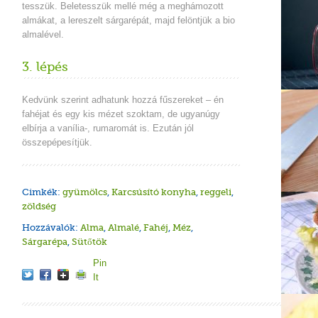
tesszük. Beletesszük mellé még a meghámozott
almákat, a lereszelt sárgarépát, majd felöntjük a bio
almalével.
3. lépés
Kedvünk szerint adhatunk hozzá fűszereket – én
fahéjat és egy kis mézet szoktam, de ugyanúgy
elbírja a vanília-, rumaromát is. Ezután jól
összepépesítjük.
Cimkék:
gyümölcs
,
Karcsúsító konyha
,
reggeli
,
zöldség
Hozzávalók:
Alma
,
Almalé
,
Fahéj
,
Méz
,
Sárgarépa
,
Sütőtök
Pin
It