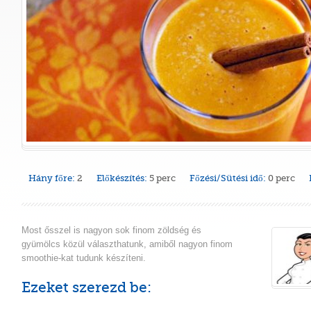
Hány főre:
2
Előkészítés:
5 perc
Főzési/Sütési idő:
0 perc
Most ősszel is nagyon sok finom zöldség és
gyümölcs közül választhatunk, amiből nagyon finom
smoothie-kat tudunk készíteni.
Ezeket szerezd be: