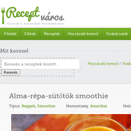
Főoldal
Cikkek
Receptek
Hozzávaló-kereső
Szakácsaink
Mit keresel
Hozzávaló kereső
//
Kedv
Keresés
Alma-répa-sütőtök smoothie
Típus:
Reggeli
,
Smoothie
Nemzetiség:
Amerikai
Neh