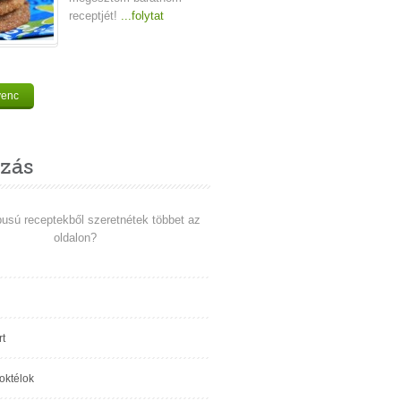
receptjét!
...folytat
venc
zás
pusú receptekből szeretnétek többet az
oldalon?
t
koktélok