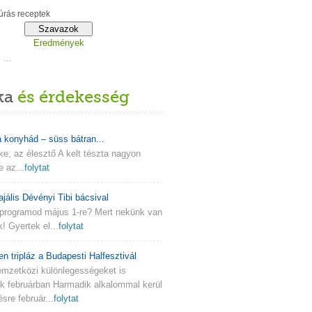
rás receptek
Eredmények
...
ka
és érdekesség
a konyhád – süss bátran...
lke, az élesztő A kelt tészta nagyon
e az...
folytat
ajális Dévényi Tibi bácsival
programod május 1-re? Mert nekünk van
k! Gyertek el...
folytat
en tripláz a Budapesti Halfesztivál
emzetközi különlegességeket is
nk februárban Harmadik alkalommal kerül
re február...
folytat