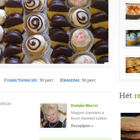
Főzési/Sütési idő:
30 perc
Elkészítés:
50 perc
Hét
r
élküle.
Domján Marcsi
Nagyon szeretem a
finom ételeket sütiket.
Receptjeim »