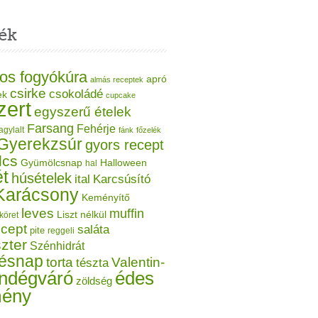
ék
os fogyókúra
apró
almás receptek
csirke
csokoládé
ek
cupcake
zert
egyszerű ételek
Farsang
Fehérje
agylalt
fánk
főzelék
Gyerekzsúr
gyors recept
lcs
Gyümölcsnap
Halloween
hal
t
húsételek
ital
Karcsúsító
Karácsony
Keményítő
leves
muffin
Liszt nélkül
köret
ecept
saláta
pite
reggeli
zter
Szénhidrát
tésnap
torta
Valentin-
tészta
ndégváró
édes
zöldség
mény