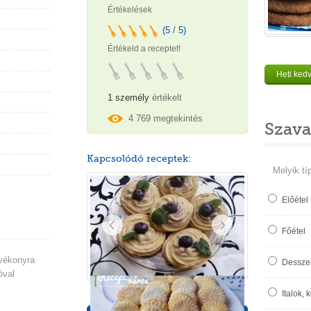
Értékelések
(5 / 5)
Értékeld a receptet!
Heti ked
1 személy
értékelt
4 769 megtekintés
Szava
Kapcsolódó receptek:
Melyik tí
Előétel
Főétel
 vékonyra
Desszer
óval
Italok, 