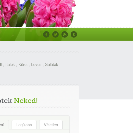
ll
,
Italok
,
Köret
,
Leves
,
Saláták
ptek
Neked!
erű
Legújabb
Véletlen