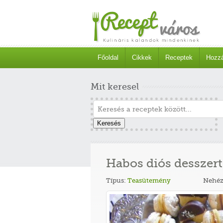
Főoldal
Cikkek
Receptek
Hozzá
Mit keresel
Keresés
Habos diós desszert
Típus:
Teasütemény
Nehéz