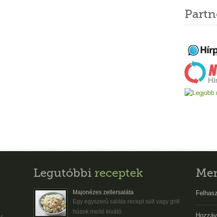
Partn
Legutóbbi
receptek
Me
Majonézes zellersaláta
Felhasz
Egy egyszerű saláta recept sült vagy grill
húsok mellé kiváló.
Hozzáv