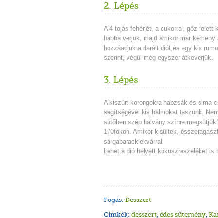
2. Lépés
A 4 tojás fehérjét, a cukorral, gőz felet
habbá verjük, majd amikor már kemény 
hozzáadjuk a darált diót,és egy kis rumo
szerint, végül még egyszer átkeverjük.
3. Lépés
A kiszúrt korongokra habzsák és sima c
segítségével kis halmokat teszünk. Nem 
sütőben szép halvány színre megsütjük
170fokon. Amikor kisültek, összeragaszt
sárgabaracklekvárral.
Lehet a dió helyett kókuszreszeléket is 
Fogás:
Desszert
Cimkék:
desszert
,
édes sütemény
,
Ka