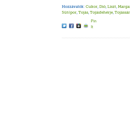
Hozzávalók:
Cukor
,
Dió
,
Liszt
,
Marga
Sütőpor
,
Tojás
,
Tojásfehérje
,
Tojássár
Pin
It