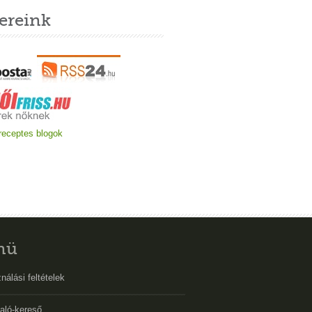
ereink
nü
nálási feltételek
aló-kereső