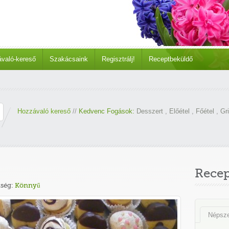
való-kereső
Szakácsaink
Regisztrálj!
Receptbeküldő
Hozzávaló kereső
//
Kedvenc Fogások:
Desszert
,
Előétel
,
Főétel
,
Gri
Rece
ség:
Könnyű
Népsz