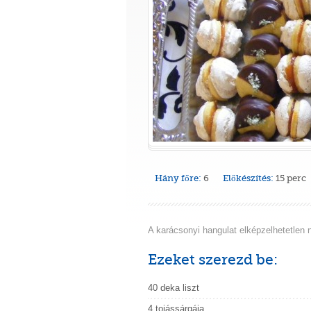
Hány főre:
6
Előkészítés:
15 perc
A karácsonyi hangulat elképzelhetetlen n
Ezeket szerezd be:
40 deka liszt
4 tojássárgája