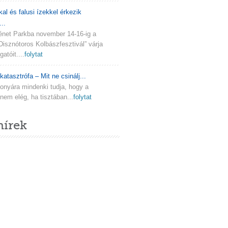
kal és falusi ízekkel érkezik
..
ténet Parkba november 14-16-ig a
Disznótoros Kolbászfesztivál” várja
atóit....
folytat
katasztrófa – Mit ne csinálj...
onyára mindenki tudja, hogy a
em elég, ha tisztában...
folytat
hírek