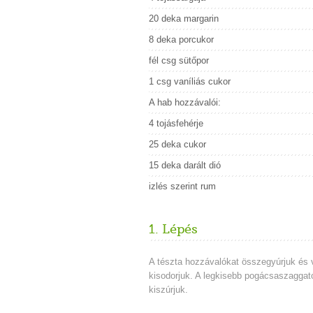
20 deka margarin
8 deka porcukor
fél csg sütőpor
1 csg vaníliás cukor
A hab hozzávalói:
4 tojásfehérje
25 deka cukor
15 deka darált dió
izlés szerint rum
1. Lépés
A tészta hozzávalókat összegyúrjuk és
kisodorjuk. A legkisebb pogácsaszaggat
kiszúrjuk.