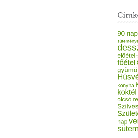
Cimk
90 nap
sütemény
dess
előétel
f
főétel
gyümö
Húsvé
konyha
koktél
olcsó r
Szilves
Szüle
ve
nap
süte