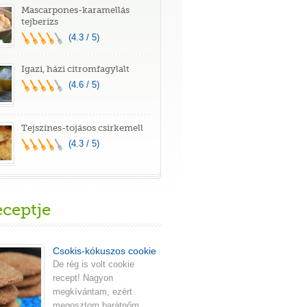
Mascarpones-karamellás
tejberizs
(4.3 / 5)
Igazi, házi citromfagylalt
(4.6 / 5)
Tejszínes-tojásos csirkemell
(4.3 / 5)
eceptje
Csokis-kókuszos cookie
De rég is volt cookie
recept! Nagyon
megkívántam, ezért
megosztom barátnőm