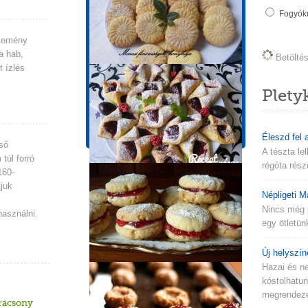
Tápérték információk
Fogyókú
1 adagra vonatkozik!
t kemény
Energia
Zsír
a hab,
Betöltés 
905 kcal
45.3g
t ízlés
Koleszterin
Szénhidrát
140mg
111.6g
Plety
Cukor
Fehérje
57g
17.4g
Éleszd fel 
ső
A tészta le
túl forró
régóta rész
160-
juk
Népligeti M
Nincs még 
használni.
egy ötletün
Új helyszín
Hazai és n
kóstolhatu
megrendezés
rácsony