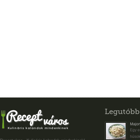
Legutóbb
Majon
Egy eg
húsok