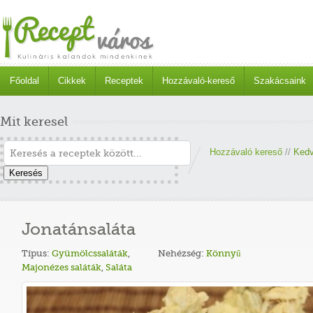
Főoldal
Cikkek
Receptek
Hozzávaló-kereső
Szakácsaink
Mit keresel
Hozzávaló kereső
//
Kedv
Keresés
Jonatánsaláta
Típus:
Gyümölcssaláták
,
Nehézség:
Könnyű
Majonézes saláták
,
Saláta