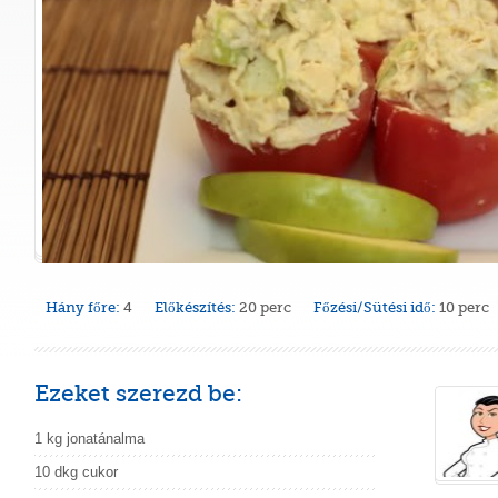
Hány főre:
4
Előkészítés:
20 perc
Főzési/Sütési idő:
10 perc
Ezeket szerezd be:
1 kg jonatánalma
10 dkg cukor