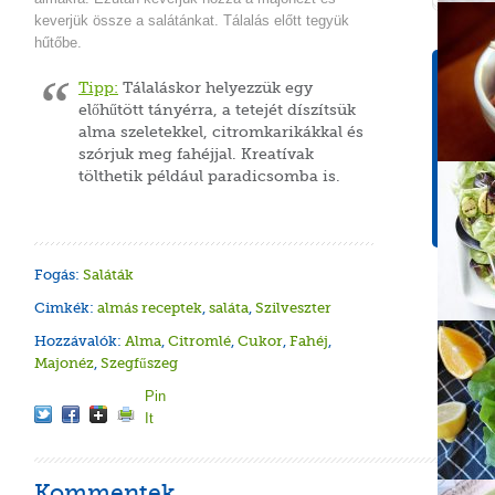
keverjük össze a salátánkat. Tálalás előtt tegyük
hűtőbe.
Tápér
Tipp:
Tálaláskor helyezzük egy
1 adagr
előhűtött tányérra, a tetejét díszítsük
alma szeletekkel, citromkarikákkal és
Energ
szórjuk meg fahéjjal. Kreatívak
522 k
tölthetik például paradicsomba is.
Szénh
78,2 
Fogás:
Saláták
Cimkék:
almás receptek
,
saláta
,
Szilveszter
Hozzávalók:
Alma
,
Citromlé
,
Cukor
,
Fahéj
,
Majonéz
,
Szegfűszeg
Pin
It
Kommentek