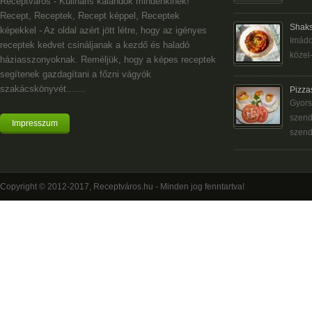
Receptváros - Kulináris kalandok mindenkinek!
Recept, Receptek, Recept képpel, Receptek
Shaks
képekkel - Az oldal azért jött létre, hogy az igényes
Imádo
receptek kedvet csináljanak a kezdő és haladó
közel-
háziasszonyoknak. Reméljük, hogy a képes receptek
segítenek gazdagítani a főzni vágyók
szakácskönyvét.......
Pizza
Gyors
szend
Impresszum
szend
Copyright © 2012-2017, Receptváros.hu - Minden jog fenntartva!