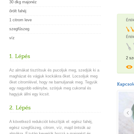
30 dkg majonéz
őrölt fahéj
1 citrom leve
Érté
szegfűszeg
Érték
víz
1. Lépés
2 sz
Az almákat tisztítsuk és pucoljuk meg, szedjük ki a
magházat és vágjuk kockákra őket. Locsoljuk meg
őket citromlével, hogy ne barnuljanak meg. Tegyük
Kapcsol
egy nagyobb edénybe, szórjuk meg cukorral és
hagyjuk állni egy kicsit.
2. Lépés
A következő redukciót készítjük el: egész fahéj,
egész szegfűszeg, citrom, víz, majd öntsük az
almákra. Ezután keverjük hozzá a majonézt és