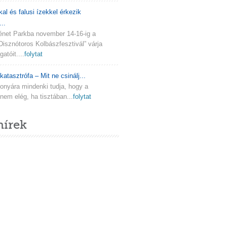
kal és falusi ízekkel érkezik
..
ténet Parkba november 14-16-ig a
Disznótoros Kolbászfesztivál” várja
atóit....
folytat
katasztrófa – Mit ne csinálj...
onyára mindenki tudja, hogy a
em elég, ha tisztában...
folytat
hírek