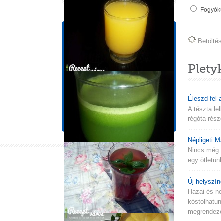
Fogyókú
Tápérték információk
Betöltés 
1 adagra vonatkozik!
Energia
Összes Zsír
Plety
298 kcal
1,9 g
Koleszterin
Szénhidrát
0 mg
15,8 g
Éleszd fel 
Cukor
Fehérje
A tészta le
30,1 g
1,5 g
régóta rész
Népligeti M
Nincs még 
egy ötletün
Új helyszín
Hazai és n
kóstolhatu
megrendezés