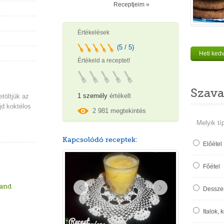
Receptjeim »
Értékelések
(5 / 5)
Heti ked
Értékeld a receptet!
Szava
1 személy
értékelt
töltjük az
jd koktélos
2 981 megtekintés
Melyik tí
Kapcsolódó receptek:
Előétel
Főétel
and
Desszer
Italok, 