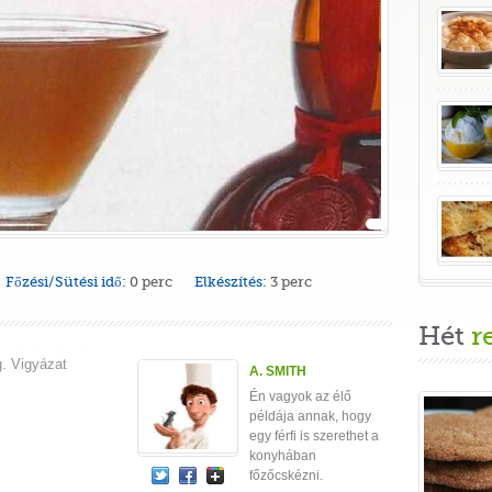
Főzési/Sütési idő:
0 perc
Elkészítés:
3 perc
Hét
r
g. Vigyázat
A. SMITH
Én vagyok az élő
példája annak, hogy
egy férfi is szerethet a
konyhában
főzőcskézni.