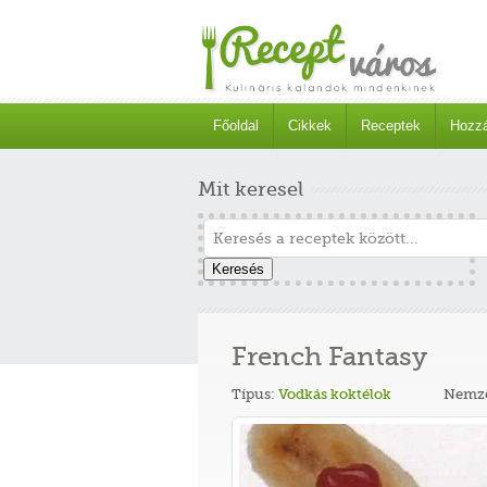
Főoldal
Cikkek
Receptek
Hozzá
Mit keresel
Keresés
French Fantasy
Típus:
Vodkás koktélok
Nemze