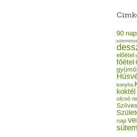
Cimk
90 nap
sütemény
dess
előétel
f
főétel
gyümö
Húsvé
konyha
koktél
olcsó r
Szilves
Szüle
ve
nap
süte