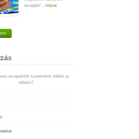
receptjét!
...folytat
venc
zás
pusú receptekből szeretnétek többet az
oldalon?
t
koktélok