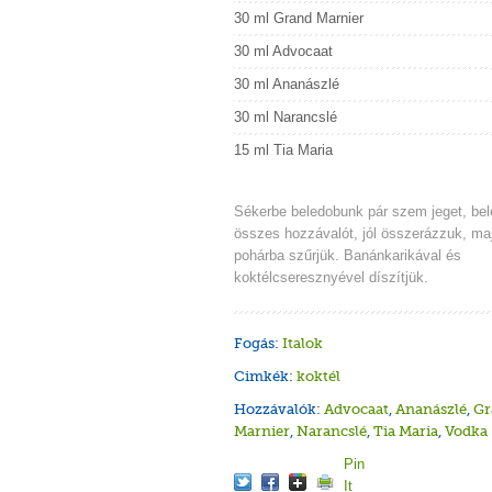
30 ml Grand Marnier
30 ml Advocaat
30 ml Ananászlé
30 ml Narancslé
15 ml Tia Maria
Sékerbe beledobunk pár szem jeget, bele
összes hozzávalót, jól összerázzuk, ma
pohárba szűrjük. Banánkarikával és
koktélcseresznyével díszítjük.
Fogás:
Italok
Cimkék:
koktél
Hozzávalók:
Advocaat
,
Ananászlé
,
Gr
Marnier
,
Narancslé
,
Tia Maria
,
Vodka
Pin
It