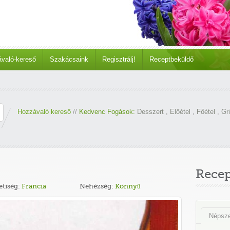
való-kereső
Szakácsaink
Regisztrálj!
Receptbeküldő
Hozzávaló kereső
//
Kedvenc Fogások:
Desszert
,
Előétel
,
Főétel
,
Gri
Rece
tiség:
Francia
Nehézség:
Könnyű
Népsz