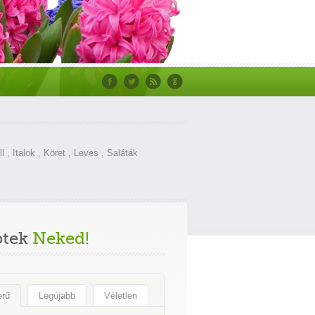
ll
,
Italok
,
Köret
,
Leves
,
Saláták
ptek
Neked!
erű
Legújabb
Véletlen