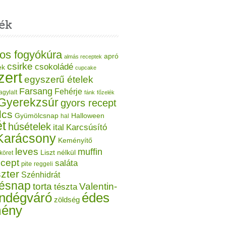
ék
os fogyókúra
apró
almás receptek
csirke
csokoládé
ek
cupcake
zert
egyszerű ételek
Farsang
Fehérje
agylalt
fánk
főzelék
Gyerekzsúr
gyors recept
lcs
Gyümölcsnap
Halloween
hal
t
húsételek
ital
Karcsúsító
Karácsony
Keményítő
leves
muffin
Liszt nélkül
köret
ecept
saláta
pite
reggeli
zter
Szénhidrát
tésnap
torta
Valentin-
tészta
ndégváró
édes
zöldség
mény