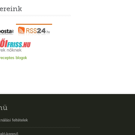
ereink
nü
nálási feltételek
aló-kereső