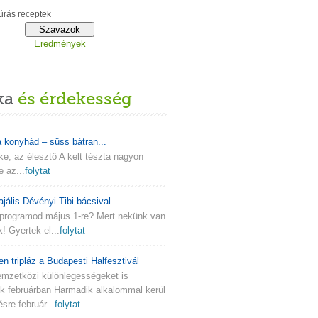
rás receptek
Eredmények
...
ka
és érdekesség
a konyhád – süss bátran...
lke, az élesztő A kelt tészta nagyon
e az...
folytat
ajális Dévényi Tibi bácsival
programod május 1-re? Mert nekünk van
k! Gyertek el...
folytat
en tripláz a Budapesti Halfesztivál
emzetközi különlegességeket is
nk februárban Harmadik alkalommal kerül
re február...
folytat