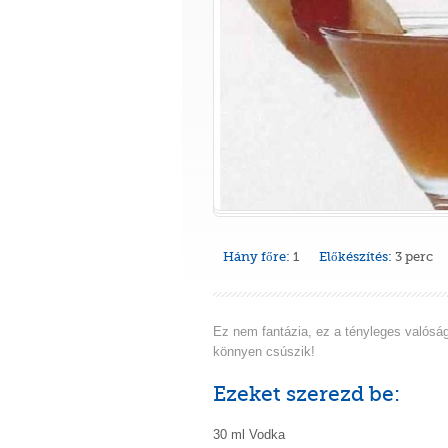
Hány főre:
1
Előkészítés:
3 perc
Ez nem fantázia, ez a tényleges valósá
könnyen csúszik!
Ezeket szerezd be:
30 ml Vodka