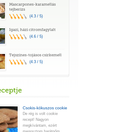
Mascarpones-karamellás
tejberizs
(4.3 / 5)
Igazi, házi citromfagylalt
(4.6 / 5)
Tejszínes-tojásos csirkemell
(4.3 / 5)
eceptje
Csokis-kókuszos cookie
De rég is volt cookie
recept! Nagyon
megkívántam, ezért
megosztom barátnőm