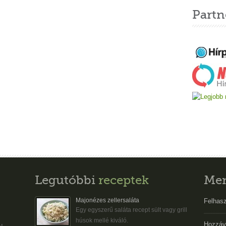
Partn
Legutóbbi
receptek
Me
Majonézes zellersaláta
Felhasz
Egy egyszerű saláta recept sült vagy grill
húsok mellé kiváló.
Hozzáv