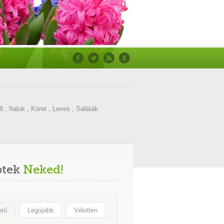
ll
,
Italok
,
Köret
,
Leves
,
Saláták
ptek
Neked!
erű
Legújabb
Véletlen