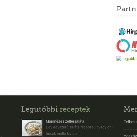
Partn
Legutóbbi
receptek
Me
Majonézes zellersaláta
Felhasz
Egy egyszerű saláta recept sült vagy grill
húsok mellé kiváló.
Hozzáv