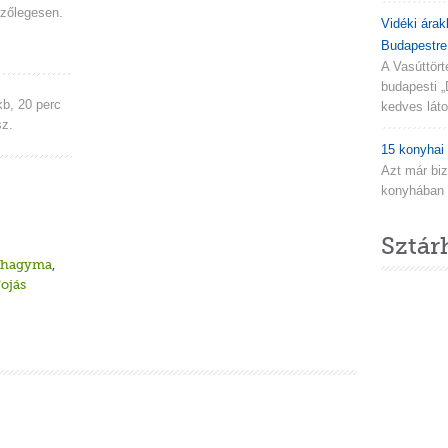
zőlegesen.
Vidéki árak
Budapestre.
A Vasúttör
budapesti „
kb, 20 perc
kedves látog
sz.
15 konyhai 
Azt már biz
konyhában n
Sztár
khagyma
,
ojás