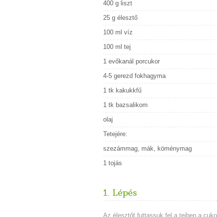
400 g liszt
25 g élesztő
100 ml víz
100 ml tej
1 evőkanál porcukor
4-5 gerezd fokhagyma
1 tk kakukkfű
1 tk bazsalikom
olaj
Tetejére:
szezámmag, mák, köménymag
1 tojás
1. Lépés
Az élesztőt futtassuk fel a tejben a cukor