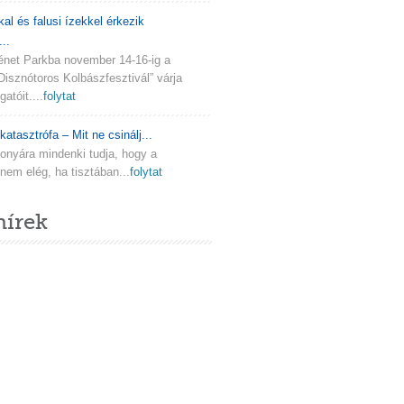
kal és falusi ízekkel érkezik
..
ténet Parkba november 14-16-ig a
Disznótoros Kolbászfesztivál” várja
atóit....
folytat
katasztrófa – Mit ne csinálj...
onyára mindenki tudja, hogy a
em elég, ha tisztában...
folytat
hírek