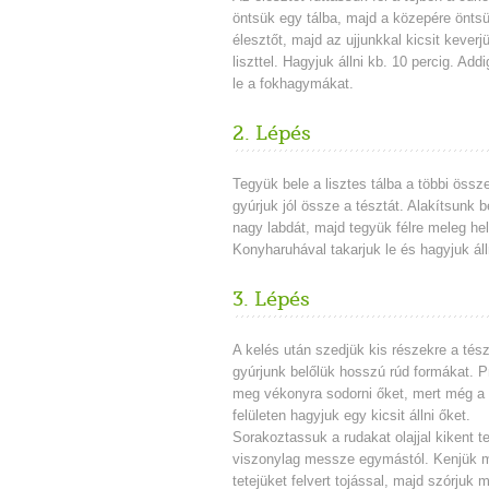
öntsük egy tálba, majd a közepére öntsük
élesztőt, majd az ujjunkkal kicsit kever
liszttel. Hagyjuk állni kb. 10 percig. Addi
le a fokhagymákat.
2. Lépés
Tegyük bele a lisztes tálba a többi össz
gyúrjuk jól össze a tésztát. Alakítsunk b
nagy labdát, majd tegyük félre meleg hel
Konyharuhával takarjuk le és hagyjuk álln
3. Lépés
A kelés után szedjük kis részekre a tész
gyúrjunk belőlük hosszú rúd formákat. P
meg vékonyra sodorni őket, mert még a l
felületen hagyjuk egy kicsit állni őket.
Sorakoztassuk a rudakat olajjal kikent t
viszonylag messze egymástól. Kenjük 
tetejüket felvert tojással, majd szórjuk 