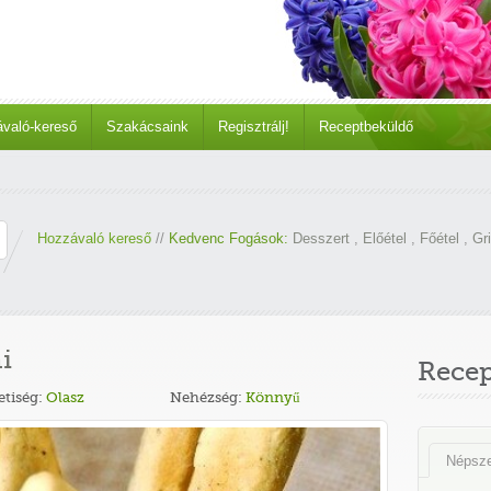
való-kereső
Szakácsaink
Regisztrálj!
Receptbeküldő
Hozzávaló kereső
//
Kedvenc Fogások:
Desszert
,
Előétel
,
Főétel
,
Gri
i
Rece
tiség:
Olasz
Nehézség:
Könnyű
Népsz