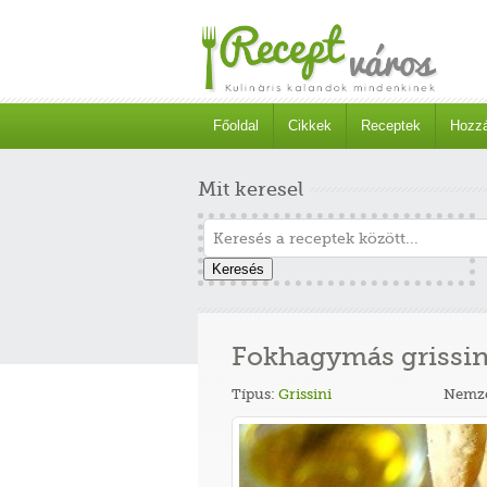
Főoldal
Cikkek
Receptek
Hozzá
Mit keresel
Keresés
Fokhagymás grissin
Típus:
Grissini
Nemze