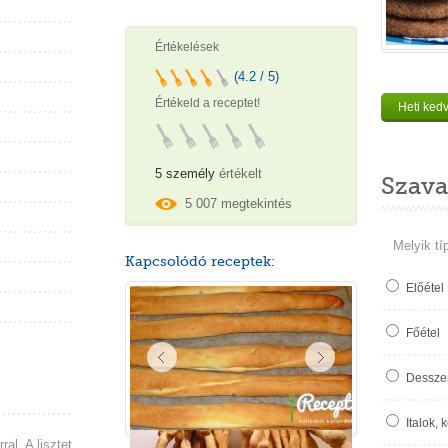
Értékelések
(4.2 / 5)
Értékeld a receptet!
Heti ked
5 személy
értékelt
Szava
5 007 megtekintés
Melyik tí
Kapcsolódó receptek:
Előétel
Főétel
Desszer
Italok, 
ral. A lisztet