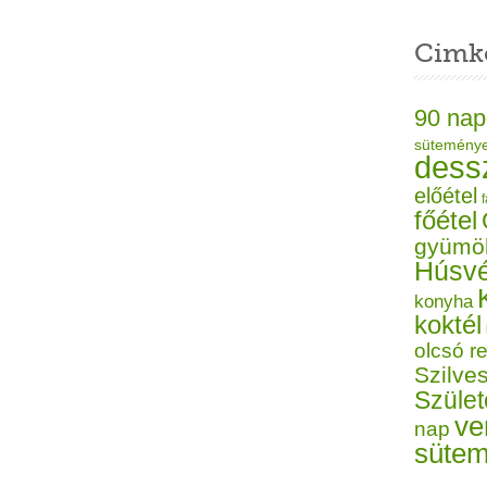
Cimk
90 nap
sütemény
dess
előétel
f
főétel
gyümö
Húsvé
konyha
koktél
olcsó r
Szilves
Szüle
ve
nap
süte