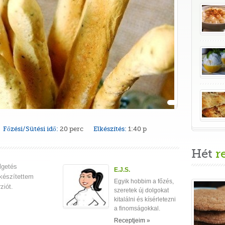
Főzési/Sütési idő:
20 perc
Elkészítés:
1:40 p
Hét
r
lgetés
E.J.S.
készítettem
Egyik hobbim a főzés,
ziót.
szeretek új dolgokat
kitalálni és kísérletezni
a finomságokkal.
Receptjeim »