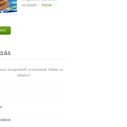
receptjét!
...folytat
venc
zás
pusú receptekből szeretnétek többet az
oldalon?
t
koktélok