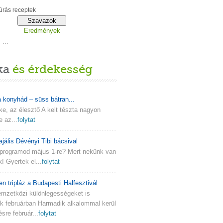
rás receptek
Eredmények
...
ka
és érdekesség
a konyhád – süss bátran...
lke, az élesztő A kelt tészta nagyon
e az...
folytat
ajális Dévényi Tibi bácsival
programod május 1-re? Mert nekünk van
k! Gyertek el...
folytat
en tripláz a Budapesti Halfesztivál
emzetközi különlegességeket is
nk februárban Harmadik alkalommal kerül
re február...
folytat