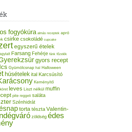
ék
os fogyókúra
apró
almás receptek
csirke
csokoládé
ek
cupcake
zert
egyszerű ételek
Farsang
Fehérje
agylalt
fánk
főzelék
Gyerekzsúr
gyors recept
lcs
Gyümölcsnap
Halloween
hal
t
húsételek
ital
Karcsúsító
Karácsony
Keményítő
leves
muffin
Liszt nélkül
köret
ecept
saláta
pite
reggeli
zter
Szénhidrát
tésnap
torta
Valentin-
tészta
ndégváró
édes
zöldség
mény