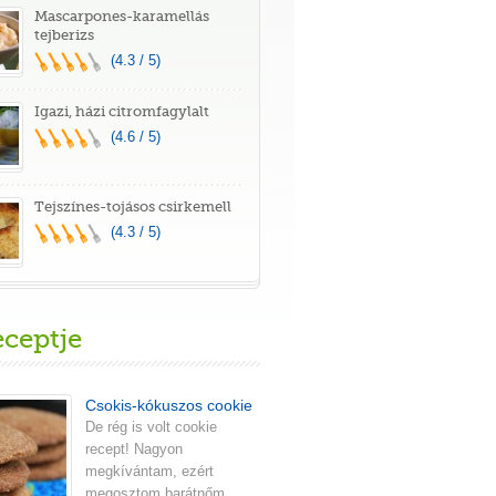
Mascarpones-karamellás
tejberizs
(4.3 / 5)
Igazi, házi citromfagylalt
(4.6 / 5)
Tejszínes-tojásos csirkemell
(4.3 / 5)
eceptje
Csokis-kókuszos cookie
De rég is volt cookie
recept! Nagyon
megkívántam, ezért
megosztom barátnőm