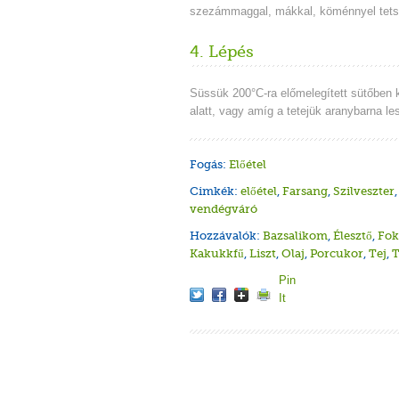
szezámmaggal, mákkal, köménnyel tets
4. Lépés
Süssük 200°C-ra előmelegített sütőben 
alatt, vagy amíg a tetejük aranybarna le
Fogás:
Előétel
Cimkék:
előétel
,
Farsang
,
Szilveszter
,
vendégváró
Hozzávalók:
Bazsalikom
,
Élesztő
,
Fo
Kakukkfű
,
Liszt
,
Olaj
,
Porcukor
,
Tej
,
T
Pin
It