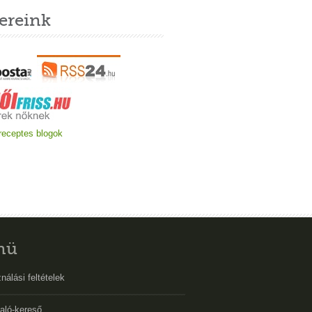
ereink
nü
nálási feltételek
aló-kereső