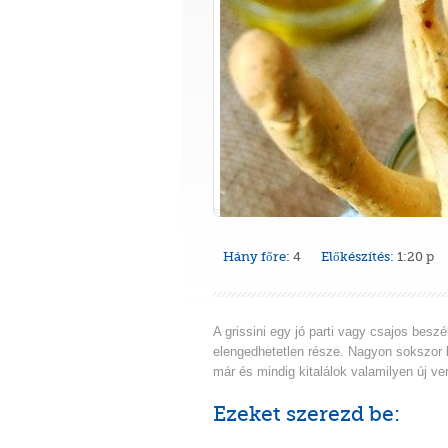
Hány főre:
4
Előkészítés:
1:20 p
A grissini egy jó parti vagy csajos beszé
elengedhetetlen része. Nagyon sokszor 
már és mindig kitalálok valamilyen új ver
Ezeket szerezd be: