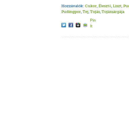
Hozzávalók:
Cukor
,
Élesztő
,
Liszt
,
Pu
Pudingpor
,
Tej
,
Tojás
,
Tojássárgája
Pin
It