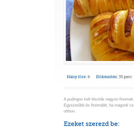
Hány főre:
6
Előkészítés:
35 perc
A pudingos kelt tészták nagyon finomak
Egyszerűbb és finomabb, ha magunk csi
otthon.
Ezeket szerezd be: