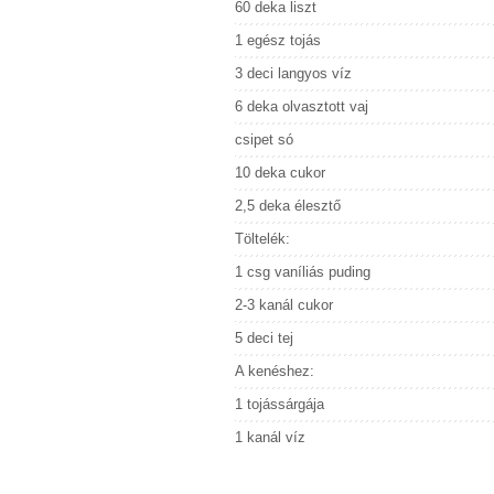
60 deka liszt
1 egész tojás
3 deci langyos víz
6 deka olvasztott vaj
csipet só
10 deka cukor
2,5 deka élesztő
Töltelék:
1 csg vaníliás puding
2-3 kanál cukor
5 deci tej
A kenéshez:
1 tojássárgája
1 kanál víz