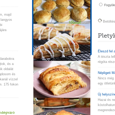
Tápérték információk
Fogyókú
1 adagra vonatkozik!
m, majd
Energia
Zsír
 langyos
Betöltés 
751 kcal
12.8g
bi
Koleszterin
Szénhidrát
ájára
91mg
142.7g
Plety
Cukor
Fehérje
64.6g
16.2g
Éleszd fel 
A tészta le
darabokra
régóta rész
jtok, és a
k oldalát
Népligeti M
agdosom és
Nincs még 
 kanál vízzel
egy ötletün
m. 175 fokon
Új helyszín
Hazai és n
kóstolhatu
megrendezés
ndégváró