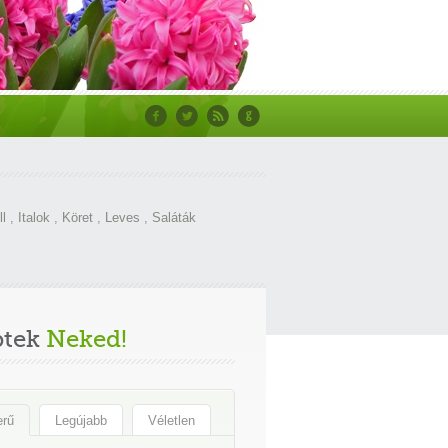
ll
,
Italok
,
Köret
,
Leves
,
Saláták
ptek
Neked!
erű
Legújabb
Véletlen