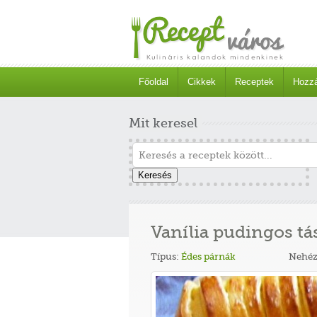
Főoldal
Cikkek
Receptek
Hozzá
Mit keresel
Keresés
Vanília pudingos tá
Típus:
Édes párnák
Nehéz