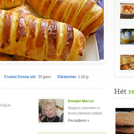
Főzési/Sütési idő:
35 perc
Elkészítés:
1:10 p
Hét
r
.
Domján Marcsi
náljuk
Nagyon szeretem a
finom ételeket sütiket.
Receptjeim »