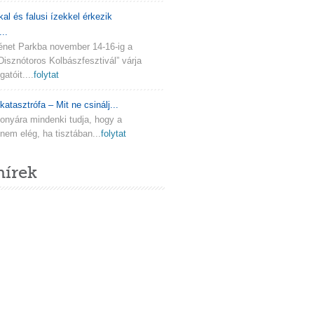
kal és falusi ízekkel érkezik
..
ténet Parkba november 14-16-ig a
Disznótoros Kolbászfesztivál” várja
atóit....
folytat
katasztrófa – Mit ne csinálj...
onyára mindenki tudja, hogy a
em elég, ha tisztában...
folytat
hírek