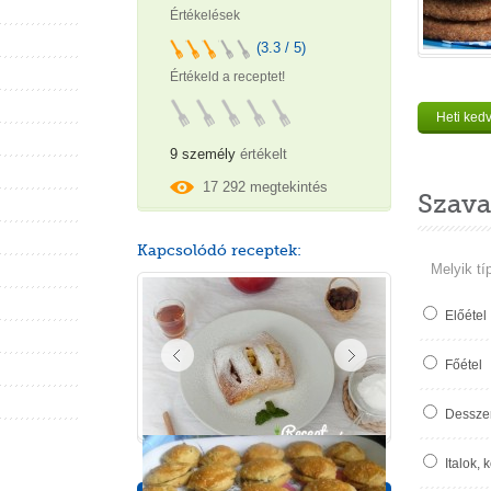
Értékelések
(3.3 / 5)
Értékeld a receptet!
Heti ked
9 személy
értékelt
17 292 megtekintés
Szava
Kapcsolódó receptek:
Melyik tí
Előétel
Főétel
Desszer
Italok, 