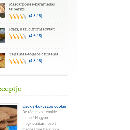
Mascarpones-karamellás
tejberizs
(4.3 / 5)
Igazi, házi citromfagylalt
(4.6 / 5)
Tejszínes-tojásos csirkemell
(4.3 / 5)
eceptje
Csokis-kókuszos cookie
De rég is volt cookie
recept! Nagyon
megkívántam, ezért
megosztom barátnőm