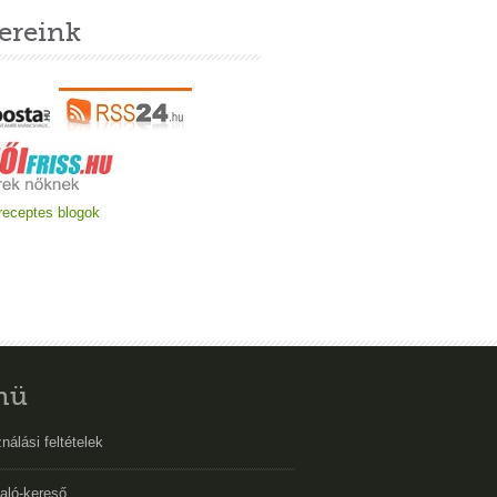
ereink
nü
nálási feltételek
aló-kereső