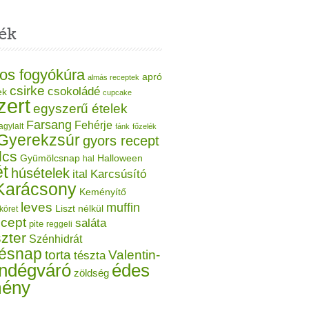
ék
os fogyókúra
apró
almás receptek
csirke
csokoládé
ek
cupcake
zert
egyszerű ételek
Farsang
Fehérje
agylalt
fánk
főzelék
Gyerekzsúr
gyors recept
lcs
Gyümölcsnap
Halloween
hal
t
húsételek
ital
Karcsúsító
Karácsony
Keményítő
leves
muffin
Liszt nélkül
köret
ecept
saláta
pite
reggeli
zter
Szénhidrát
tésnap
torta
Valentin-
tészta
ndégváró
édes
zöldség
mény