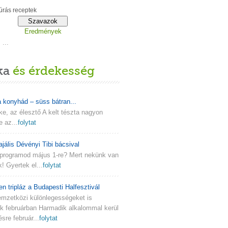
rás receptek
Eredmények
...
ka
és érdekesség
a konyhád – süss bátran...
lke, az élesztő A kelt tészta nagyon
e az...
folytat
ajális Dévényi Tibi bácsival
programod május 1-re? Mert nekünk van
k! Gyertek el...
folytat
en tripláz a Budapesti Halfesztivál
emzetközi különlegességeket is
nk februárban Harmadik alkalommal kerül
re február...
folytat