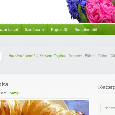
való-kereső
Szakácsaink
Regisztrálj!
Receptbeküldő
Hozzávaló kereső
//
Kedvenc Fogások:
Desszert
,
Előétel
,
Főétel
,
Gri
ska
Rece
ség:
Könnyű
Népsz