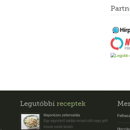
Partn
Legutóbbi
receptek
Me
Majonézes zellersaláta
Felhasz
Egy egyszerű saláta recept sült vagy grill
húsok mellé kiváló.
Hozzáv