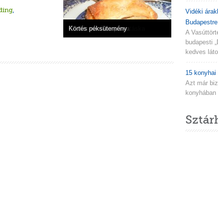
ding
,
Vidéki árak
Budapestre.
Almás párna
Lekváros párnák
Villámgyors lekváros táska
Csokis-vaníliás párna
Körtés péksütemény
A Vasúttör
budapesti „
kedves látog
15 konyhai 
Azt már biz
konyhában n
Sztár