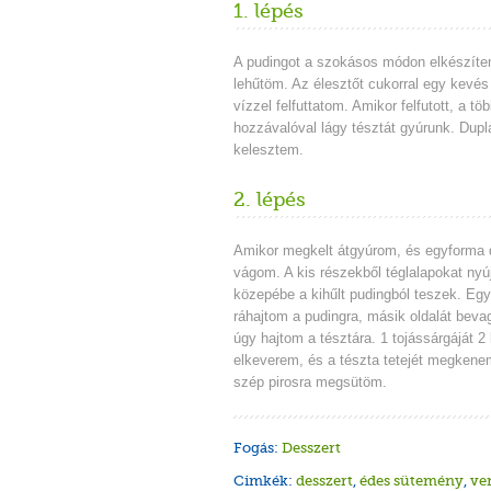
1. lépés
A pudingot a szokásos módon elkészíte
lehűtöm. Az élesztőt cukorral egy kevés
vízzel felfuttatom. Amikor felfutott, a töb
hozzávalóval lágy tésztát gyúrunk. Dupl
kelesztem.
2. lépés
Amikor megkelt átgyúrom, és egyforma 
vágom. A kis részekből téglalapokat nyú
közepébe a kihűlt pudingból teszek. Egyi
ráhajtom a pudingra, másik oldalát bev
úgy hajtom a tésztára. 1 tojássárgáját 2
elkeverem, és a tészta tetejét megkene
szép pirosra megsütöm.
Fogás:
Desszert
Cimkék:
desszert
,
édes sütemény
,
ve