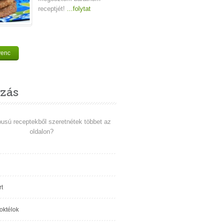
receptjét!
...folytat
venc
zás
pusú receptekből szeretnétek többet az
oldalon?
t
koktélok