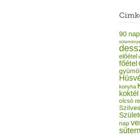
Cimk
90 nap
sütemény
dess
előétel
f
főétel
gyümö
Húsvé
konyha
koktél
olcsó r
Szilves
Szüle
ve
nap
süte