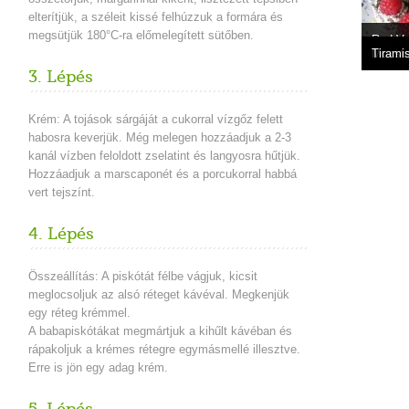
elterítjük, a széleit kissé felhúzzuk a formára és
megsütjük 180°C-ra előmelegített sütőben.
Red Ve
Amerik
bársony
Zserbó 
Monste
Tiramis
3. Lépés
Krém: A tojások sárgáját a cukorral vízgőz felett
habosra keverjük. Még melegen hozzáadjuk a 2-3
kanál vízben feloldott zselatint és langyosra hűtjük.
Hozzáadjuk a marscaponét és a porcukorral habbá
vert tejszínt.
4. Lépés
Összeállítás: A piskótát félbe vágjuk, kicsit
meglocsoljuk az alsó réteget kávéval. Megkenjük
egy réteg krémmel.
A babapiskótákat megmártjuk a kihűlt kávéban és
rápakoljuk a krémes rétegre egymásmellé illesztve.
Erre is jön egy adag krém.