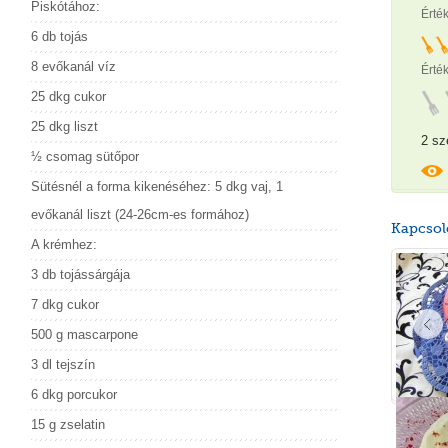
Piskótához:
Érté
6 db tojás
8 evőkanál víz
Érték
25 dkg cukor
25 dkg liszt
2 sz
½ csomag sütőpor
Sütésnél a forma kikenéséhez: 5 dkg vaj, 1
evőkanál liszt (24-26cm-es formához)
Kapcsol
A krémhez:
3 db tojássárgája
7 dkg cukor
500 g mascarpone
3 dl tejszín
6 dkg porcukor
15 g zselatin