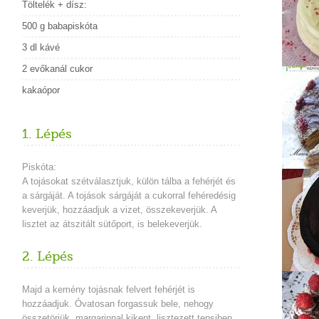
Töltelék + dísz:
500 g babapiskóta
3 dl kávé
2 evőkanál cukor
kakaópor
1. Lépés
Piskóta:
A tojásokat szétválasztjuk, külön tálba a fehérjét és
a sárgáját. A tojások sárgáját a cukorral fehéredésig
keverjük, hozzáadjuk a vizet, összekeverjük. A
lisztet az átszitált sütőport, is belekeverjük.
2. Lépés
Majd a kemény tojásnak felvert fehérjét is
hozzáadjuk. Óvatosan forgassuk bele, nehogy
összetörjük, margarinnal kikent, lisztezett tepsiben