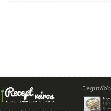
Legutóbb
Majon
Egy eg
húsok