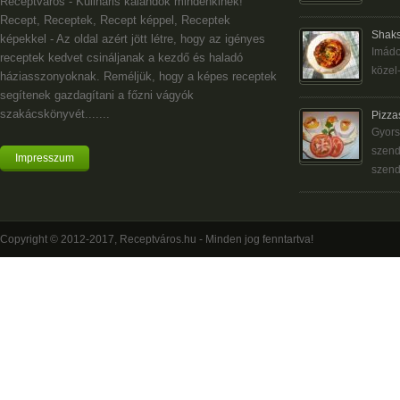
Receptváros - Kulináris kalandok mindenkinek!
Recept, Receptek, Recept képpel, Receptek
Shaks
képekkel - Az oldal azért jött létre, hogy az igényes
Imádo
receptek kedvet csináljanak a kezdő és haladó
közel-
háziasszonyoknak. Reméljük, hogy a képes receptek
segítenek gazdagítani a főzni vágyók
szakácskönyvét.......
Pizza
Gyors
szend
Impresszum
szend
Copyright © 2012-2017, Receptváros.hu - Minden jog fenntartva!