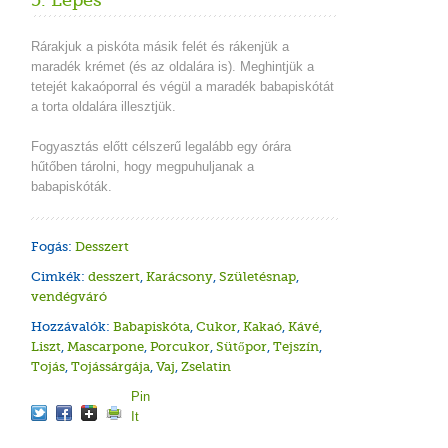
5. Lépés
Rárakjuk a piskóta másik felét és rákenjük a
maradék krémet (és az oldalára is). Meghintjük a
tetejét kakaóporral és végül a maradék babapiskótát
a torta oldalára illesztjük.
Fogyasztás előtt célszerű legalább egy órára
hűtőben tárolni, hogy megpuhuljanak a
babapiskóták.
Fogás:
Desszert
Cimkék:
desszert
,
Karácsony
,
Születésnap
,
vendégváró
Hozzávalók:
Babapiskóta
,
Cukor
,
Kakaó
,
Kávé
,
Liszt
,
Mascarpone
,
Porcukor
,
Sütőpor
,
Tejszín
,
Tojás
,
Tojássárgája
,
Vaj
,
Zselatin
Pin
It