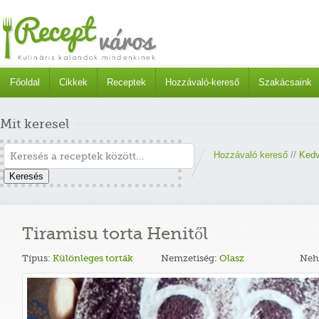
Főoldal
Cikkek
Receptek
Hozzávaló-kereső
Szakácsaink
Mit keresel
Hozzávaló kereső
//
Kedv
Keresés
Tiramisu torta Henitől
Típus:
Különleges torták
Nemzetiség:
Olasz
Neh