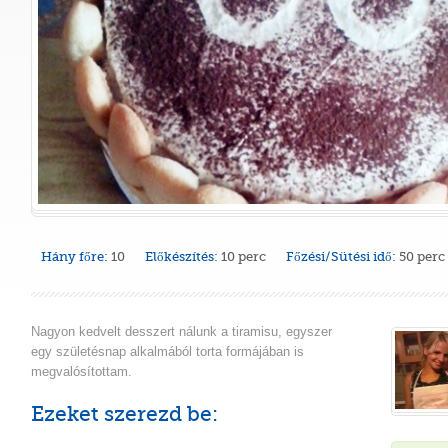
Hány főre:
10
Előkészítés:
10 perc
Főzési/Sütési idő:
50 perc
Nagyon kedvelt desszert nálunk a tiramisu, egyszer
egy születésnap alkalmából torta formájában is
megvalósítottam.
Ezeket szerezd be: