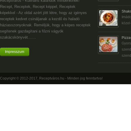
Receptváros - Kulináris kalandok mindenkinek!
Recept, Receptek, Recept képpel, Receptek
Shaks
képekkel - Az oldal azért jött létre, hogy az igényes
Imádo
receptek kedvet csináljanak a kezdő és haladó
közel-
háziasszonyoknak. Reméljük, hogy a képes receptek
segítenek gazdagítani a főzni vágyók
szakácskönyvét.......
Pizza
Gyors
szend
Impresszum
szend
Copyright © 2012-2017, Receptváros.hu - Minden jog fenntartva!