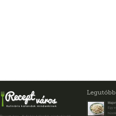
Legutóbb
Majon
Egy eg
húsok