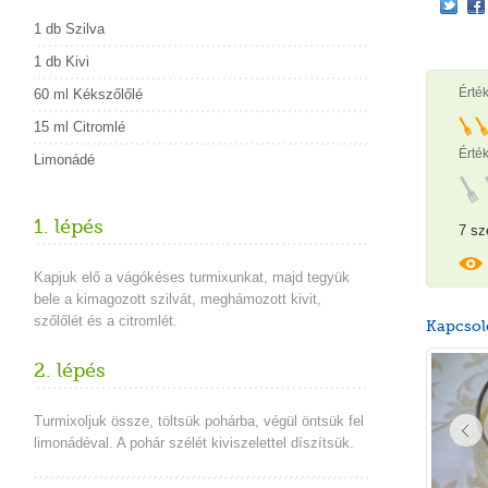
1 db Szilva
1 db Kivi
Érté
60 ml Kékszőlőlé
15 ml Citromlé
Érték
Limonádé
1. lépés
7 sz
Kapjuk elő a vágókéses turmixunkat, majd tegyük
bele a kimagozott szilvát, meghámozott kivit,
szőlőlét és a citromlét.
Kapcsol
2. lépés
Turmixoljuk össze, töltsük pohárba, végül öntsük fel
limonádéval. A pohár szélét kiviszelettel díszítsük.