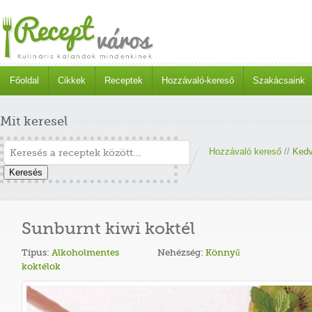
Főoldal
Cikkek
Receptek
Hozzávaló-kereső
Szakácsaink
Mit keresel
Hozzávaló kereső
//
Kedv
Keresés
Sunburnt kiwi koktél
Típus:
Alkoholmentes
Nehézség:
Könnyű
koktélok