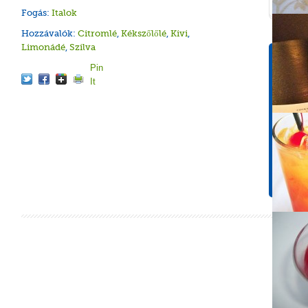
Fogás:
Italok
Hozzávalók:
Citromlé
,
Kékszőlőlé
,
Kivi
,
Limonádé
,
Szilva
Tápér
Pin
1 adagr
It
Energ
165 k
Koles
0 mg
Cuko
34,6 