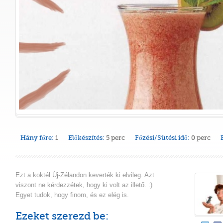
Hány főre:
1
Előkészítés:
5 perc
Főzési/Sütési idő:
0 perc
Ezt a koktél Új-Zélandon keverték ki elvileg. Azt
viszont ne kérdezzétek, hogy ki volt az illető. :)
Egyet tudok, hogy finom, és ez elég is.
Ezeket szerezd be: