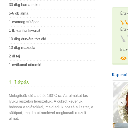
30 dkg barna cukor
5-6 db alma
Érté
1 csomag sütőpor
Érték
1 tk vanília kivonat
10 dkg durvára tört dió
10 dkg mazsola
5 sz
2 dl tej
1 evőkanál citromlé
Kapcsol
1. Lépés
Melegítsük elő a sütőt 180°C-ra. Az almákat kis
lyukú reszelőn lereszeljük. A cukrot keverjük
habosra a tojásokkal, majd adjuk hozzá a lisztet, a
sütőport, majd a citromlével meglocsolt reszelt
almát.