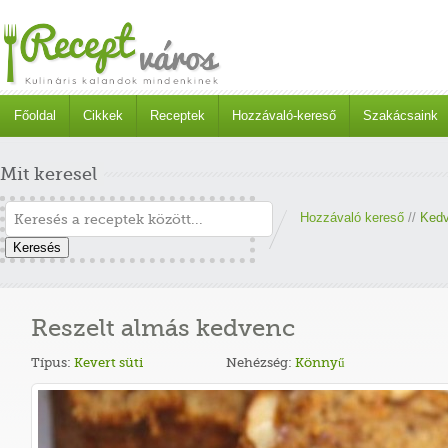
Főoldal
Cikkek
Receptek
Hozzávaló-kereső
Szakácsaink
Mit keresel
Hozzávaló kereső
//
Kedv
Keresés
Reszelt almás kedvenc
Típus:
Kevert süti
Nehézség:
Könnyű