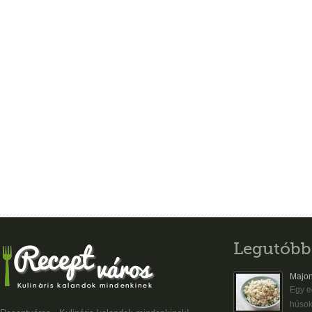
Legutóbb
Majon
Egy eg
húsok