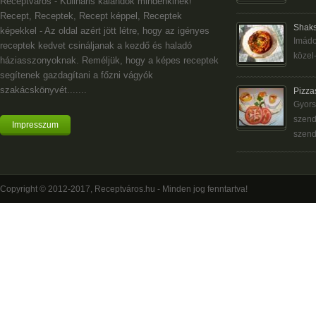
Receptváros - Kulináris kalandok mindenkinek!
Recept, Receptek, Recept képpel, Receptek
Shaks
képekkel - Az oldal azért jött létre, hogy az igényes
Imádo
receptek kedvet csináljanak a kezdő és haladó
közel-
háziasszonyoknak. Reméljük, hogy a képes receptek
segítenek gazdagítani a főzni vágyók
szakácskönyvét.......
Pizza
Gyors
szend
Impresszum
szend
Copyright © 2012-2017, Receptváros.hu - Minden jog fenntartva!