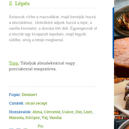
2. Lépés
Tápér
Áztassuk vízbe a mazsolákat, majd keverjük hozzá
1 adagr
a tésztánkhoz. Utolsóként adjunk hozzá a tejet, a
vanília kivonatot, a durvára tört diót. Egyengessük el
Energ
a tésztát egy kivajazott tepsiben, majd tegyük
583 k
sütőbe, amíg a teteje megbarnul.
Szénh
116,1
Tipp:
Tálaljuk almalekvárral vagy
porcukorral megszórva.
Fogás:
Desszert
Cimkék:
olcsó recept
Hozzávalók:
Alma
,
Citromlé
,
Cukor
,
Dió
,
Liszt
,
Mazsola
,
Sütőpor
,
Tej
,
Vanília
Pin