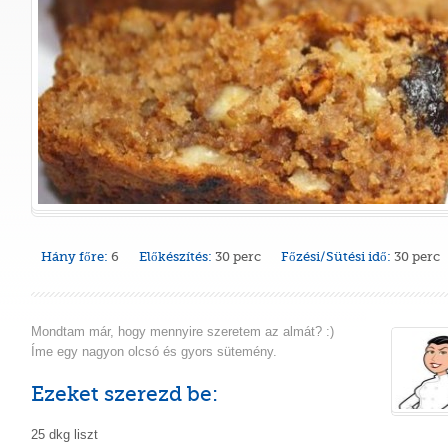
Hány főre:
6
Előkészítés:
30 perc
Főzési/Sütési idő:
30 perc
Mondtam már, hogy mennyire szeretem az almát? :)
Íme egy nagyon olcsó és gyors sütemény.
Ezeket szerezd be:
25 dkg liszt